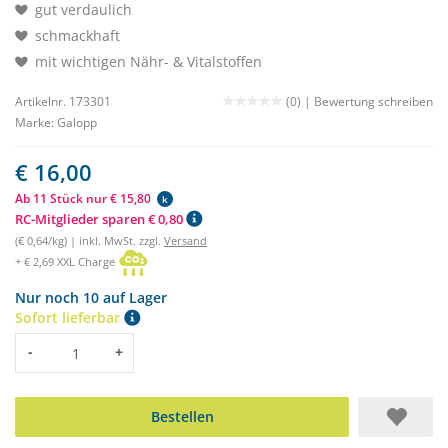
gut verdaulich
schmackhaft
mit wichtigen Nähr- & Vitalstoffen
Artikelnr. 173301
(0) |
Bewertung schreiben
Marke:
Galopp
€ 16,00
Ab 11 Stück nur € 15,80
k
RC-Mitglieder sparen € 0,80
(€ 0,64/kg) | inkl. MwSt. zzgl.
Versand
+ € 2,69 XXL Charge
Nur noch 10 auf Lager
Sofort lieferbar
Menge
-
+
Bestellen