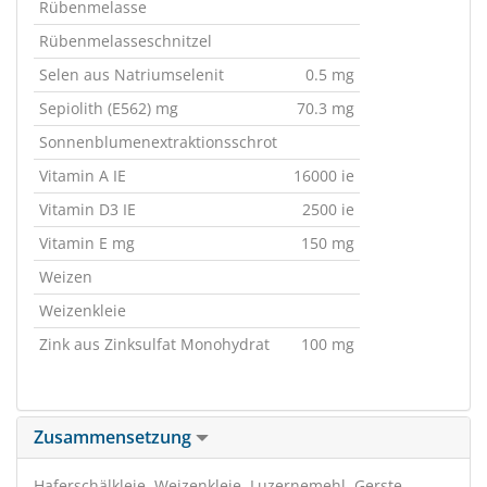
Rübenmelasse
Rübenmelasseschnitzel
Selen aus Natriumselenit
0.5 mg
Sepiolith (E562) mg
70.3 mg
Sonnenblumenextraktionsschrot
Vitamin A IE
16000 ie
Vitamin D3 IE
2500 ie
Vitamin E mg
150 mg
Weizen
Weizenkleie
Zink aus Zinksulfat Monohydrat
100 mg
Zusammensetzung
Haferschälkleie, Weizenkleie, Luzernemehl, Gerste,