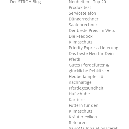
Der STRÖH Blog
Neuheiten - Top 20
Produkttest
Servicetelefon
Düngerrechner
Saatenrechner
Der beste Preis im Web.
Die Feedbox.
Klimaschutz.
Priority Express Lieferung
Das beste Heu für Dein
Pferd!
Gutes Pferdefutter &
glückliche Rehkitze ♥
Heubedampfer für
nachhaltige
Pferdegesundheit
Hufschuhe
Karriere
Füttern für den
Klimaschutz
Kräuterlexikon
Retouren
SaHoMa Inhalationsgerät.