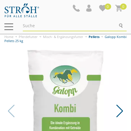
0
0
Navigation
ein-/ausblenden
Home
Pferdefutter
Misch- & Ergänzungsfutter
Pellets
Galopp Kombi
Pellets 25 kg