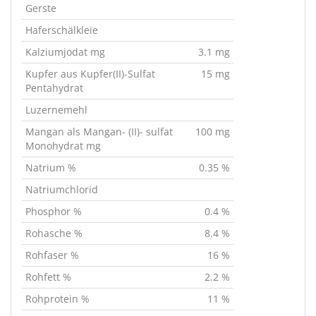
Gerste
Haferschälkleie
Kalziumjodat mg
3.1 mg
Kupfer aus Kupfer(II)-Sulfat
15 mg
Pentahydrat
Luzernemehl
Mangan als Mangan- (II)- sulfat
100 mg
Monohydrat mg
Natrium %
0.35 %
Natriumchlorid
Phosphor %
0.4 %
Rohasche %
8.4 %
Rohfaser %
16 %
Rohfett %
2.2 %
Rohprotein %
11 %