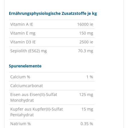
Ernährungsphysiologische Zusatzstoffe je kg
Vitamin A IE
16000 ie
Vitamin E mg
150 mg
Vitamin D3 IE
2500 ie
Sepiolith (E562) mg
70.3 mg
Spurenelemente
Calcium %
1 %
Calciumcarbonat
Eisen aus Eisen(II)-Sulfat
125 mg
Monohydrat
Kupfer aus Kupfer(II)-Sulfat
15 mg
Pentahydrat
Natrium %
0.35 %