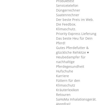
Produkttest
Servicetelefon
Düngerrechner
Saatenrechner
Der beste Preis im Web.
Die Feedbox.
Klimaschutz.
Priority Express Lieferung
Das beste Heu für Dein
Pferd!
Gutes Pferdefutter &
glückliche Rehkitze ♥
Heubedampfer für
nachhaltige
Pferdegesundheit
Hufschuhe
Karriere
Füttern für den
Klimaschutz
Kräuterlexikon
Retouren
SaHoMa Inhalationsgerät.
Atemfrei!