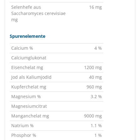
Selenhefe aus
16 mg
Saccharomyces cerevisiae
mg
Spurenelemente
Calcium %
4 %
Calciumglukonat
Eisenchelat mg
1200 mg
Jod als Kaliumjodid
40 mg
Kupferchelat mg
960 mg
Magnesium %
3.2 %
Magnesiumcitrat
Manganchelat mg
9000 mg
Natrium %
1.1 %
Phosphor %
1 %