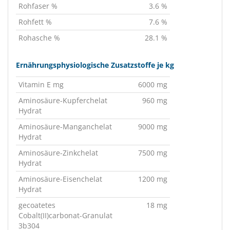
Rohfaser %
3.6 %
Rohfett %
7.6 %
Rohasche %
28.1 %
Ernährungsphysiologische Zusatzstoffe je kg
Vitamin E mg
6000 mg
Aminosäure-Kupferchelat
960 mg
Hydrat
Aminosäure-Manganchelat
9000 mg
Hydrat
Aminosäure-Zinkchelat
7500 mg
Hydrat
Aminosäure-Eisenchelat
1200 mg
Hydrat
gecoatetes
18 mg
Cobalt(II)carbonat-Granulat
3b304