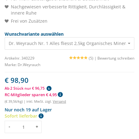
Nachgewiesen verbesserte Rittigkeit, Durchlässigkeit &
innere Ruhe
Frei von Zusätzen
Wunschvariante auswählen
Dr. Weyrauch Nr. 1 Alles fliesst 2,5kg Organisches Mineralfutte
Artikelnr. 340229
(5) |
Bewertung schreiben
Marke:
Dr.Weyrauch
€ 98,90
Ab 2 Stück nur € 96,75
k
RC-Mitglieder sparen € 4,95
(€ 39,56/kg) | inkl. MwSt. zzgl.
Versand
Nur noch 19 auf Lager
Sofort lieferbar
Menge
-
+