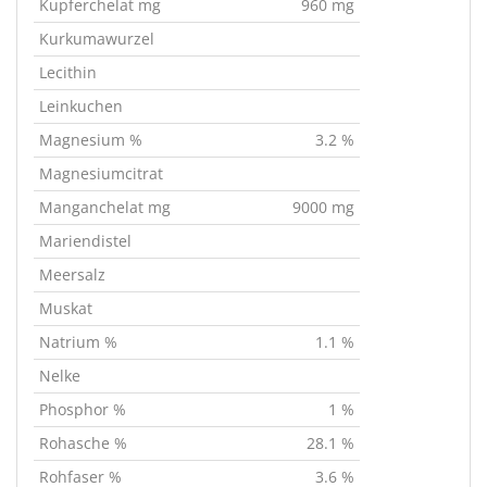
Kupferchelat mg
960 mg
Kurkumawurzel
Lecithin
Leinkuchen
Magnesium %
3.2 %
Magnesiumcitrat
Manganchelat mg
9000 mg
Mariendistel
Meersalz
Muskat
Natrium %
1.1 %
Nelke
Phosphor %
1 %
Rohasche %
28.1 %
Rohfaser %
3.6 %