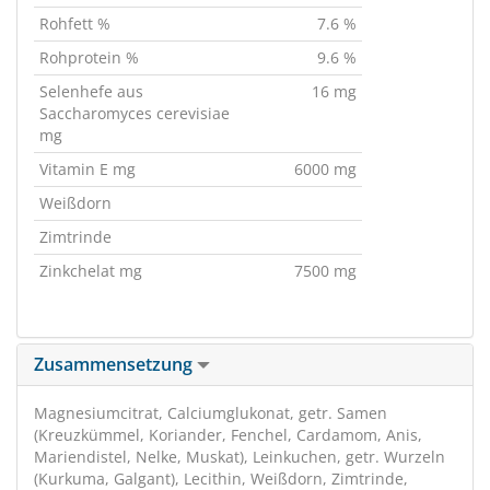
Rohfett %
7.6 %
Rohprotein %
9.6 %
Selenhefe aus
16 mg
Saccharomyces cerevisiae
mg
Vitamin E mg
6000 mg
Weißdorn
Zimtrinde
Zinkchelat mg
7500 mg
Zusammensetzung
Magnesiumcitrat, Calciumglukonat, getr. Samen
(Kreuzkümmel, Koriander, Fenchel, Cardamom, Anis,
Mariendistel, Nelke, Muskat), Leinkuchen, getr. Wurzeln
(Kurkuma, Galgant), Lecithin, Weißdorn, Zimtrinde,