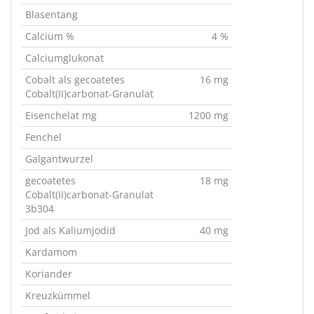
Blasentang
Calcium %
4 %
Calciumglukonat
Cobalt als gecoatetes
16 mg
Cobalt(II)carbonat-Granulat
Eisenchelat mg
1200 mg
Fenchel
Galgantwurzel
gecoatetes
18 mg
Cobalt(II)carbonat-Granulat
3b304
Jod als Kaliumjodid
40 mg
Kardamom
Koriander
Kreuzkümmel