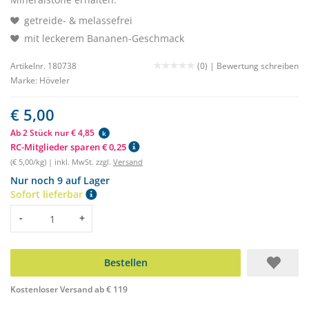
getreide- & melassefrei
mit leckerem Bananen-Geschmack
Artikelnr. 180738
(0) |
Bewertung schreiben
Marke:
Höveler
€ 5,00
Ab 2 Stück nur € 4,85
k
RC-Mitglieder sparen € 0,25
(€ 5,00/kg) | inkl. MwSt. zzgl.
Versand
Nur noch 9 auf Lager
Sofort lieferbar
Menge
-
+
Bestellen
Kostenloser Versand ab € 119