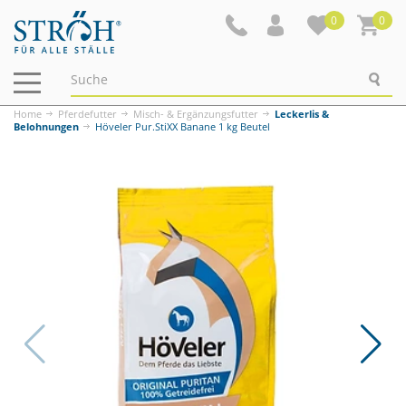
0
0
Navigation
ein-/ausblenden
Home
Pferdefutter
Misch- & Ergänzungsfutter
Leckerlis &
Belohnungen
Höveler Pur.StiXX Banane 1 kg Beutel