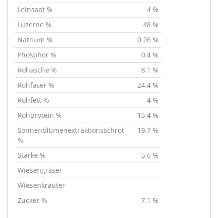
Leinsaat %
4 %
Luzerne %
48 %
Natrium %
0.26 %
Phosphor %
0.4 %
Rohasche %
8.1 %
Rohfaser %
24.4 %
Rohfett %
4 %
Rohprotein %
15.4 %
Sonnenblumenextraktionsschrot
19.7 %
%
Stärke %
5.6 %
Wiesengräser
Wiesenkräuter
Zucker %
7.1 %