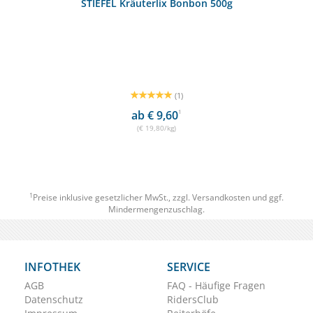
STIEFEL Kräuterlix Bonbon 500g
(1)
ab € 9,60
1
(€ 19,80/kg)
1
Preise inklusive gesetzlicher MwSt., zzgl.
Versandkosten
und ggf.
Mindermengenzuschlag.
INFOTHEK
SERVICE
AGB
FAQ - Häufige Fragen
Datenschutz
RidersClub