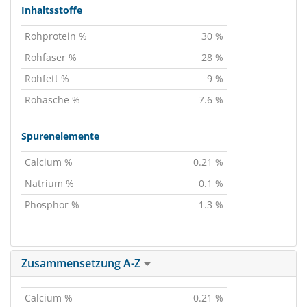
Inhaltsstoffe
Rohprotein %
30 %
Rohfaser %
28 %
Rohfett %
9 %
Rohasche %
7.6 %
Spurenelemente
Calcium %
0.21 %
Natrium %
0.1 %
Phosphor %
1.3 %
Zusammensetzung A-Z
Calcium %
0.21 %