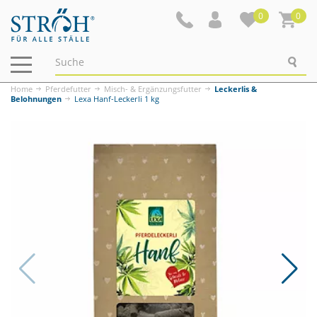
0
0
Navigation
ein-/ausblenden
Home
Pferdefutter
Misch- & Ergänzungsfutter
Leckerlis &
Belohnungen
Lexa Hanf-Leckerli 1 kg