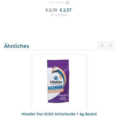
(0)
€ 2,70
€ 2,57
1
(€ 2,57/Stück)
Ähnliches
Höveler Pur.StiXX Artischocke 1 kg Beutel