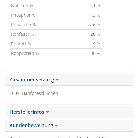
Natrium %
0.1 %
Phosphor %
1.3 %
Rohasche %
7.6 %
Rohfaser %
28 %
Rohfett %
9 %
Rohprotein %
30 %
Zusammensetzung
100% Hanfpresskuchen
Herstellerinfos
Kundenbewertung