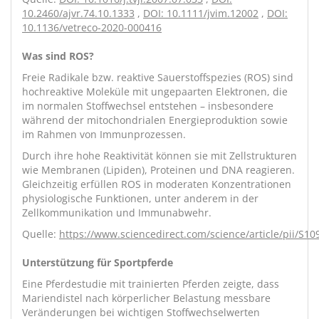
10.2460/ajvr.74.10.1333
,
DOI: 10.1111/jvim.12002
,
DOI:
10.1136/vetreco-2020-000416
Was sind ROS?
Freie Radikale bzw. reaktive Sauerstoffspezies (ROS) sind
hochreaktive Moleküle mit ungepaarten Elektronen, die
im normalen Stoffwechsel entstehen – insbesondere
während der mitochondrialen Energieproduktion sowie
im Rahmen von Immunprozessen.
Durch ihre hohe Reaktivität können sie mit Zellstrukturen
wie Membranen (Lipiden), Proteinen und DNA reagieren.
Gleichzeitig erfüllen ROS in moderaten Konzentrationen
physiologische Funktionen, unter anderem in der
Zellkommunikation und Immunabwehr.
Quelle:
https://www.sciencedirect.com/science/article/pii/S
Unterstützung für Sportpferde
Eine Pferdestudie mit trainierten Pferden zeigte, dass
Mariendistel nach körperlicher Belastung messbare
Veränderungen bei wichtigen Stoffwechselwerten