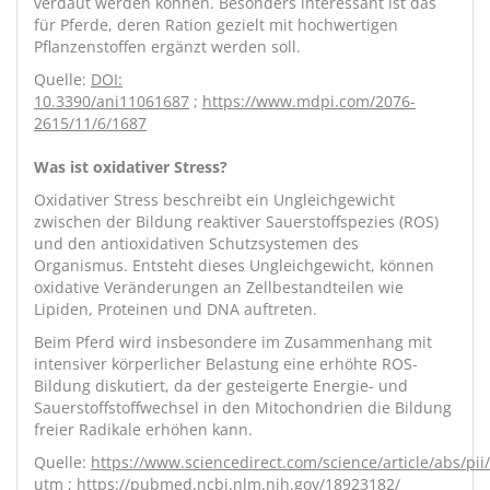
verdaut werden können. Besonders interessant ist das
für Pferde, deren Ration gezielt mit hochwertigen
Pflanzenstoffen ergänzt werden soll.
Quelle:
DOI:
10.3390/ani11061687
;
https://www.mdpi.com/2076-
2615/11/6/1687
Was ist oxidativer Stress?
Oxidativer Stress beschreibt ein Ungleichgewicht
zwischen der Bildung reaktiver Sauerstoffspezies (ROS)
und den antioxidativen Schutzsystemen des
Organismus. Entsteht dieses Ungleichgewicht, können
oxidative Veränderungen an Zellbestandteilen wie
Lipiden, Proteinen und DNA auftreten.
Beim Pferd wird insbesondere im Zusammenhang mit
intensiver körperlicher Belastung eine erhöhte ROS-
Bildung diskutiert, da der gesteigerte Energie- und
Sauerstoffstoffwechsel in den Mitochondrien die Bildung
freier Radikale erhöhen kann.
Quelle:
https://www.sciencedirect.com/science/article/abs/p
utm
;
https://pubmed.ncbi.nlm.nih.gov/18923182/