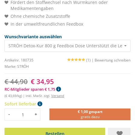
Fördert den Stoffwechsel nach Wurmkuren oder
Medikamentengaben
Ohne chemische Zusatzstoffe
In der umweltfreundlichen Feedbox
Wunschvariante auswählen
STRÖH Detox-Kur 800 g Feedbox Dose Unterstützt die Leberfu
Artikelnr. 180735
(1) |
Bewertung schreiben
Marke:
STRÖH
€ 44,90
€ 34,95
RC-Mitglieder sparen € 1,75
(€ 43,69/kg) | inkl. MwSt. zzgl.
Versand
Sofort lieferbar
€ 1,00 gespart
Menge
-
+
gratis dazu
Bestellen