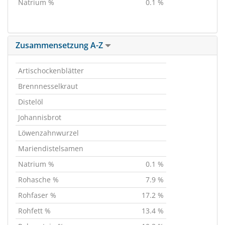
Natrium %
0.1 %
Zusammensetzung A-Z
Artischockenblätter
Brennnesselkraut
Distelöl
Johannisbrot
Löwenzahnwurzel
Mariendistelsamen
Natrium %
0.1 %
Rohasche %
7.9 %
Rohfaser %
17.2 %
Rohfett %
13.4 %