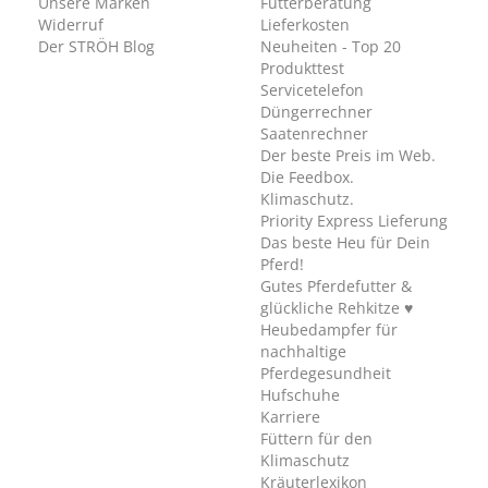
Unsere Marken
Futterberatung
Widerruf
Lieferkosten
Der STRÖH Blog
Neuheiten - Top 20
Produkttest
Servicetelefon
Düngerrechner
Saatenrechner
Der beste Preis im Web.
Die Feedbox.
Klimaschutz.
Priority Express Lieferung
Das beste Heu für Dein
Pferd!
Gutes Pferdefutter &
glückliche Rehkitze ♥
Heubedampfer für
nachhaltige
Pferdegesundheit
Hufschuhe
Karriere
Füttern für den
Klimaschutz
Kräuterlexikon