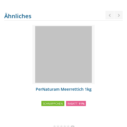
Ähnliches
PerNaturam Meerrettich 1kg
SCHNÄPPCHEN
RABATT
11%
(0)