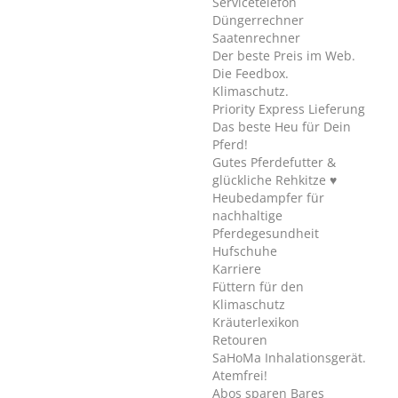
Servicetelefon
Düngerrechner
Saatenrechner
Der beste Preis im Web.
Die Feedbox.
Klimaschutz.
Priority Express Lieferung
Das beste Heu für Dein
Pferd!
Gutes Pferdefutter &
glückliche Rehkitze ♥
Heubedampfer für
nachhaltige
Pferdegesundheit
Hufschuhe
Karriere
Füttern für den
Klimaschutz
Kräuterlexikon
Retouren
SaHoMa Inhalationsgerät.
Atemfrei!
Abos sparen Bares