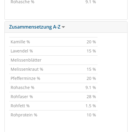
Rohasche %
9.1 %
Zusammensetzung A-Z
Kamille %
20 %
Lavendel %
15 %
Melissenblätter
Melissenkraut %
15 %
Pfefferminze %
20 %
Rohasche %
9.1 %
Rohfaser %
28 %
Rohfett %
1.5 %
Rohprotein %
10 %