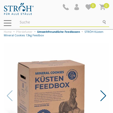
0
0
Navigation
ein-/ausblenden
Home
Pferdefutter
Umweltfreundliche Feedboxen
STRÖH Küsten
Mineral Cookies 13kg Feedbox