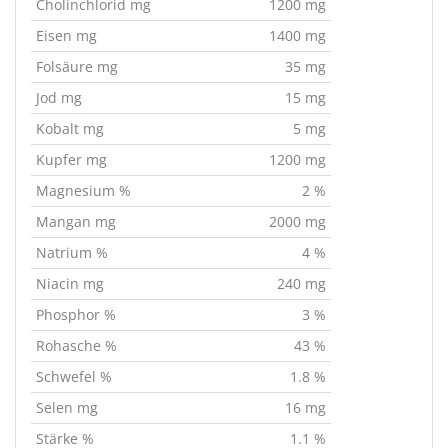
Cholinchlorid mg
1200 mg
Eisen mg
1400 mg
Folsäure mg
35 mg
Jod mg
15 mg
Kobalt mg
5 mg
Kupfer mg
1200 mg
Magnesium %
2 %
Mangan mg
2000 mg
Natrium %
4 %
Niacin mg
240 mg
Phosphor %
3 %
Rohasche %
43 %
Schwefel %
1.8 %
Selen mg
16 mg
Stärke %
1.1 %