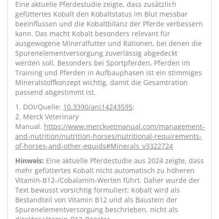
Eine aktuelle Pferdestudie zeigte, dass zusätzlich
gefüttertes Kobalt den Kobaltstatus im Blut messbar
beeinflussen und die Kobaltbilanz der Pferde verbessern
kann. Das macht Kobalt besonders relevant für
ausgewogene Mineralfutter und Rationen, bei denen die
Spurenelementversorgung zuverlässig abgedeckt
werden soll. Besonders bei Sportpferden, Pferden im
Training und Pferden in Aufbauphasen ist ein stimmiges
Mineralstoffkonzept wichtig, damit die Gesamtration
passend abgestimmt ist.
1. DOI/Quelle:
10.3390/ani14243595
;
2. Merck Veterinary
Manual.
https://www.merckvetmanual.com/management-
and-nutrition/nutrition-horses/nutritional-requirements-
of-horses-and-other-equids#Minerals_v3322724
Hinweis:
Eine aktuelle Pferdestudie aus 2024 zeigte, dass
mehr gefüttertes Kobalt nicht automatisch zu höheren
Vitamin-B12-/Cobalamin-Werten führt. Daher wurde der
Text bewusst vorsichtig formuliert: Kobalt wird als
Bestandteil von Vitamin B12 und als Baustein der
Spurenelementversorgung beschrieben, nicht als