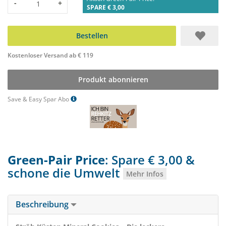
Menge
-
+
SPARE € 3,00
Bestellen
Kostenloser Versand ab € 119
Produkt abonnieren
Save & Easy Spar Abo
Green-Pair Price
: Spare € 3,00 &
schone die Umwelt
Mehr Infos
Beschreibung