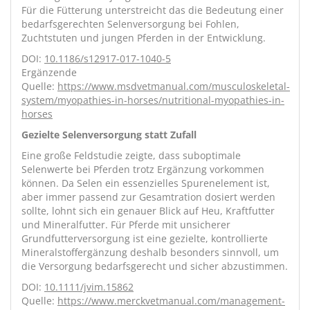
Für die Fütterung unterstreicht das die Bedeutung einer
bedarfsgerechten Selenversorgung bei Fohlen,
Zuchtstuten und jungen Pferden in der Entwicklung.
DOI:
10.1186/s12917-017-1040-5
Ergänzende
Quelle:
https://www.msdvetmanual.com/musculoskeletal-
system/myopathies-in-horses/nutritional-myopathies-in-
horses
Gezielte Selenversorgung statt Zufall
Eine große Feldstudie zeigte, dass suboptimale
Selenwerte bei Pferden trotz Ergänzung vorkommen
können. Da Selen ein essenzielles Spurenelement ist,
aber immer passend zur Gesamtration dosiert werden
sollte, lohnt sich ein genauer Blick auf Heu, Kraftfutter
und Mineralfutter. Für Pferde mit unsicherer
Grundfutterversorgung ist eine gezielte, kontrollierte
Mineralstoffergänzung deshalb besonders sinnvoll, um
die Versorgung bedarfsgerecht und sicher abzustimmen.
DOI:
10.1111/jvim.15862
Quelle:
https://www.merckvetmanual.com/management-