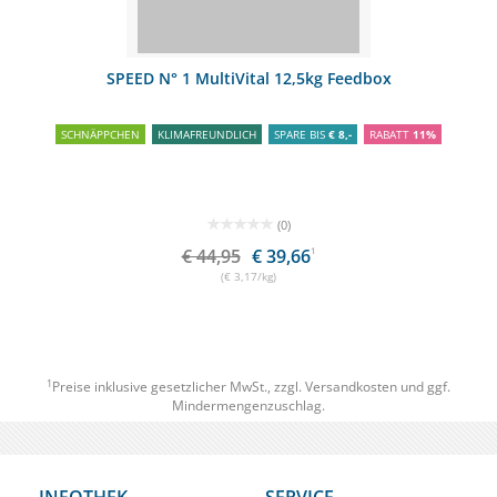
SPEED N° 1 MultiVital 12,5kg Feedbox
SCHNÄPPCHEN
KLIMAFREUNDLICH
SPARE BIS
€ 8,-
RABATT
11%
(0)
€ 44,95
€ 39,66
1
(€ 3,17/kg)
1
Preise inklusive gesetzlicher MwSt., zzgl.
Versandkosten
und ggf.
Mindermengenzuschlag.