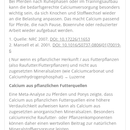
Bei Pferden nach Ruhephasen oder im Trainingsaufbau
kann die bedarfsgerechte Calciumversorgung besonders
wichtig sein, da sich Knochen und Stoffwechsel wieder
an die Belastung anpassen. Das macht Calcium passend
für Pferde, die nach Pause, Boxenruhe oder reduzierter
Arbeit wieder aufgebaut werden.
1. Quelle: NRC 2007,
DOI: 10.17226/11653
2. Mansell et al. 2001,
DOI: 10.1016/S0737-0806(01)70019-
6
( Nur wenn es pflanzlicher Herkunft / aus Futterpflanzen
(also Raufutter/Futterpflanzen) und nicht aus
zugesetzten Mineralsalzen (wie Calciumcarbonat und
Calciumhydrogenphosphat) → Luzerne
Calcium aus pflanzlichen Futterquellen
Eine Meta-Analyse zu Pferden und Ponys zeigte, dass
Calcium aus pflanzlichen Futterquellen eine höhere
Verdaulichkeit aufweisen kann als Calcium aus
zugesetzten anorganischen Mineralsalzen. Besonders
calciumreiche Raufutter- oder Pflanzenkomponenten
können daher einen wertvollen Beitrag zur natürlichen
Mineralstoffversorgung leisten.