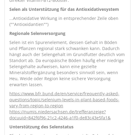
direkter Vitamin-B12-Booster.
Selen als Unterstützung für das Antioxidativesystem
...Antioxidative Wirkung in entsprechender Zeile oben
(""Antioxidantien"")
Regionale Selenversorgung
Selen ist ein Spurenelement, dessen Gehalt in Böden
und Pflanzen regional stark schwanken kann. Dadurch
hängt auch der Selengehalt im Grundfutter deutlich vom
Standort ab. Da europäische Böden häufig eher niedrige
Selengehalte aufweisen, kann eine gezielte
Mineralstoffergänzung besonders sinnvoll sein, wenn
Heu, Weide oder Region keine sichere Versorgung
erwarten lassen.
https://www.bfr.bund.de/en/service/frequently-asked-
questions/topic/selenium-levels-in-plant-based-foods-
vary-from-region-to-region
https://numis.niedersachsen.de/trefferanzeige?
docuuid=842f6f96-21c2-4246-a1f0-de83c43e5fa1&
Unterstützung des Selenstatus