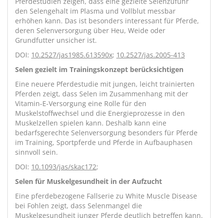
Pferdestudien zeigen, dass eine gezielte Selenzufuhr
den Selengehalt im Plasma und Vollblut messbar
erhöhen kann. Das ist besonders interessant für Pferde,
deren Selenversorgung über Heu, Weide oder
Grundfutter unsicher ist.
DOI:
10.2527/jas1985.613590x
;
10.2527/jas.2005-413
Selen gezielt im Trainingskonzept berücksichtigen
Eine neuere Pferdestudie mit jungen, leicht trainierten
Pferden zeigt, dass Selen im Zusammenhang mit der
Vitamin-E-Versorgung eine Rolle für den
Muskelstoffwechsel und die Energieprozesse in den
Muskelzellen spielen kann. Deshalb kann eine
bedarfsgerechte Selenversorgung besonders für Pferde
im Training, Sportpferde und Pferde in Aufbauphasen
sinnvoll sein.
DOI:
10.1093/jas/skac172
;
Selen für Muskelgesundheit in der Aufzucht
Eine pferdebezogene Fallserie zu White Muscle Disease
bei Fohlen zeigt, dass Selenmangel die
Muskelgesundheit junger Pferde deutlich betreffen kann.