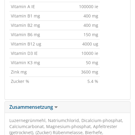
Vitamin A IE
100000 ie
Vitamin B1 mg
400 mg
Vitamin B2 mg
400 mg
Vitamin B6 mg
150 mg
Vitamin B12 ug
4000 ug
Vitamin D3 IE
10000 ie
Vitamin K3 mg
50 mg
Zink mg
3600 mg
Zucker %
5.4 %
Zusammensetzung
Luzernegrünmehl, Natriumchlorid, Dicalcium-phosphat,
Calciumcarbonat, Magnesium-phosphat, Apfeltrester
(getrocknet), (Zucker) Rübenmelasse, Bierhefe,