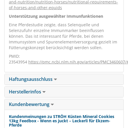
and-nutrition/nutrition-horses/nutritional-requirements-
of-horses-and-other-equids
Unterstützung ausgewählter Immunfunktionen
Eine Pferdestudie zeigte, dass Selenquelle und
Selenzufuhr einzelne Immunmarker beeinflussen
können. Das ist interessant für Pferde, bei denen
Immunsystem und Spurenelementversorgung gezielt im
Fütterungskonzept berücksichtigt werden sollen.
PMID:
23543954
https://pmc.ncbi.nlm.nih.gov/articles/PMC3460607/
Haftungsausschluss
Herstellerinfos
Kundenbewertung
Kundenmeinungen zu STRÖH Küsten Mineral Cookies
13kg Feedbox - Wenn es juckt – Leckerli für Ekzem-
Pferde