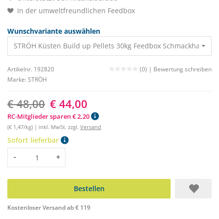
In der umweltfreundlichen Feedbox
Wunschvariante auswählen
STRÖH Küsten Build up Pellets 30kg Feedb
Artikelnr. 192820
(0) |
Bewertung schreiben
Marke:
STRÖH
€ 48,00
€ 44,00
RC-Mitglieder sparen € 2,20
(€ 1,47/kg) | inkl. MwSt. zzgl.
Versand
Sofort lieferbar
Menge
-
+
Bestellen
Kostenloser Versand ab € 119