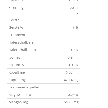
Chlorid %
0.25 %
Eisen mg
120.21
mg
Gerste
Gerste %
16 %
Grünmehl
Haferschälkleie
Haferschälkleie %
19.9 %
Jod mg
0.9 mg
Kalium %
0.97 %
Kobalt mg
0.05 mg
Kupfer mg
42.14 mg
Leinsamenexpeller
Magnesium %
0.29 %
Mangan mg
56.78 mg