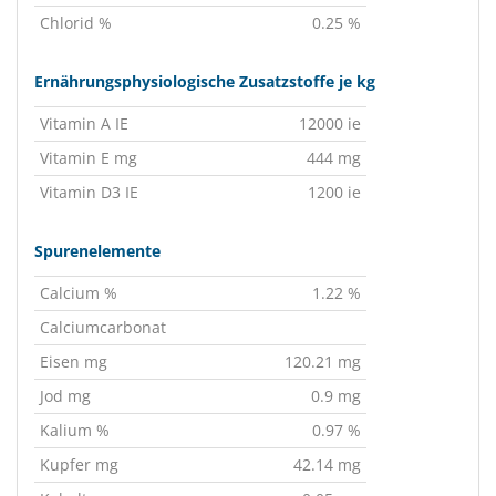
Chlorid %
0.25 %
Ernährungsphysiologische Zusatzstoffe je kg
Vitamin A IE
12000 ie
Vitamin E mg
444 mg
Vitamin D3 IE
1200 ie
Spurenelemente
Calcium %
1.22 %
Calciumcarbonat
Eisen mg
120.21 mg
Jod mg
0.9 mg
Kalium %
0.97 %
Kupfer mg
42.14 mg