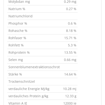
Molybdan mg
0.29 mg
Natrium %
0.27 %
Natriumchlorid
Phosphor %
0.6 %
Rohasche %
8.18 %
Rohfaser %
15.71 %
Rohfett %
5.3 %
Rohprotein %
13.55 %
Selen mg
0.66 mg
Sonnenblumenextraktionsschrot
Stärke %
14.64 %
Trockenschnitzel
verdauliche Energie MJ/kg
10.28 mj
verdauliches Protein g/kg
12.33 g
Vitamin A IE
12000 ie