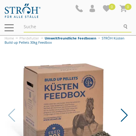
0
0
Navigation
ein-/ausblenden
Home
Pferdefutter
Umweltfreundliche Feedboxen
STRÖH Küsten
Build up Pellets 30kg Feedbox