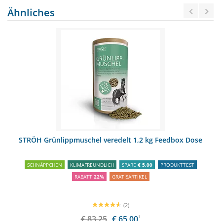
Ähnliches
STRÖH Grünlippmuschel veredelt 1,2 kg Feedbox Dose
SCHNÄPPCHEN
KLIMAFREUNDLICH
SPARE
€ 5,00
PRODUKTTEST
RABATT
22%
GRATISARTIKEL
(2)
€ 83,25
€ 65,00
1