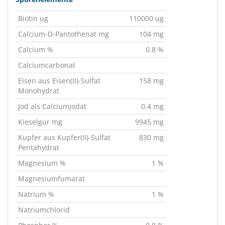
Biotin ug
110000 ug
Calcium-D-Pantothenat mg
104 mg
Calcium %
0.8 %
Calciumcarbonat
Eisen aus Eisen(II)-Sulfat
158 mg
Monohydrat
Jod als Calciumjodat
0.4 mg
Kieselgur mg
9945 mg
Kupfer aus Kupfer(II)-Sulfat
830 mg
Pentahydrat
Magnesium %
1 %
Magnesiumfumarat
Natrium %
1 %
Natriumchlorid