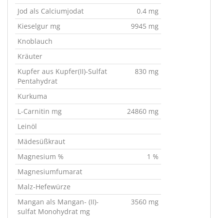
Jod als Calciumjodat
0.4 mg
Kieselgur mg
9945 mg
Knoblauch
Kräuter
Kupfer aus Kupfer(II)-Sulfat
830 mg
Pentahydrat
Kurkuma
L-Carnitin mg
24860 mg
Leinöl
Mädesüßkraut
Magnesium %
1 %
Magnesiumfumarat
Malz-Hefewürze
Mangan als Mangan- (II)-
3560 mg
sulfat Monohydrat mg