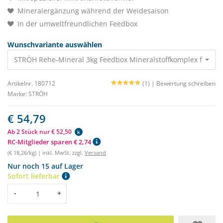
Mineralergänzung während der Weidesaison
In der umweltfreundlichen Feedbox
Wunschvariante auswählen
STRÖH Rehe-Mineral 3kg Feedbox Mineralstoffkomplex für Pfe
Artikelnr. 180712
(1) |
Bewertung schreiben
Marke:
STRÖH
€ 54,79
Ab 2 Stück nur € 52,50
k
RC-Mitglieder sparen € 2,74
(€ 18,26/kg) | inkl. MwSt. zzgl.
Versand
Nur noch 15 auf Lager
Sofort lieferbar
Menge
-
+