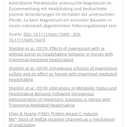
kontrollierte Pferdestudie untersuchte Magnesium im
Zusammenhang mit Headshaking und beobachtete
positive Veränderungen im Verhalten der untersuchten
Pferde. So kann Magnesium ein sinnvoller Baustein in
einem individuell abgestimmten Fütterungskonzept sein.
Quelle:
DOI: 10.1111/jvim.15499
,
DOI:
10.1111/jvim.15410
Sheldon et al. (2019): Effects of magnesium with or
without boron on headshaking behavior in horses with
trigeminal-mediated headshaking
Sheldon et al. (2019): Intravenous infusion of magnesium
sulfate and its effect on horses with trigeminal-mediated
headshaking
Sheldon et al. (2018): Alterations in Metabolic Status and
Headshaking Behavior Following Intravenous
Administration of Hypertonic Solutions in Horses with
Trigeminal-Mediated Headshaking
Chen & Huang (1992): Protein kinase C reduces
Mg²
⁺ block of NMDA-receptor channels as a mechanism
of modulation