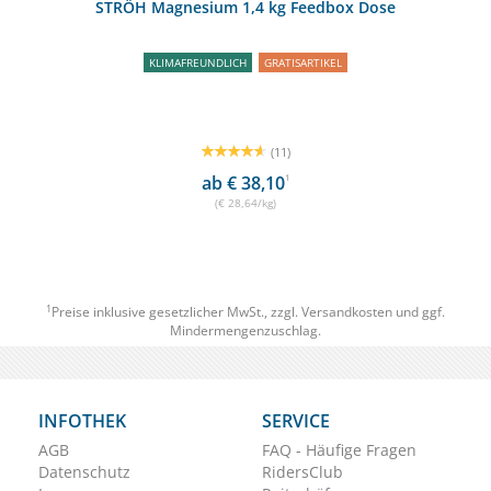
STRÖH Magnesium 1,4 kg Feedbox Dose
KLIMAFREUNDLICH
GRATISARTIKEL
(11)
ab € 38,10
1
(€ 28,64/kg)
1
Preise inklusive gesetzlicher MwSt., zzgl.
Versandkosten
und ggf.
Mindermengenzuschlag.
INFOTHEK
SERVICE
AGB
FAQ - Häufige Fragen
Datenschutz
RidersClub