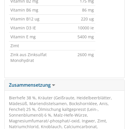
Vitamin B2 mg
175 mg
Vitamin B6 mg
86 mg
Vitamin B12 ug
220 ug
Vitamin D3 IE
10000 ie
Vitamin E mg
5400 mg
Zimt
Zink aus Zinksulfat
2600 mg
Monohydrat
Zusammensetzung
Bierhefe 38 %, Kräuter (Geißraute, Heidelbeerblätter,
Mädesüß, Mariendistelsamen, Bockshornklee, Anis,
Fenchel) 25 %, Ölmischung kaltgepresst (Lein-,
Sonnenblumenöl) 6 %, Malz-Hefe-Würze,
Magnesiumfumarat/-phosphat/-oxid, Ingwer, Zimt,
Natriumchlorid, Knoblauch, Calciumcarbonat,