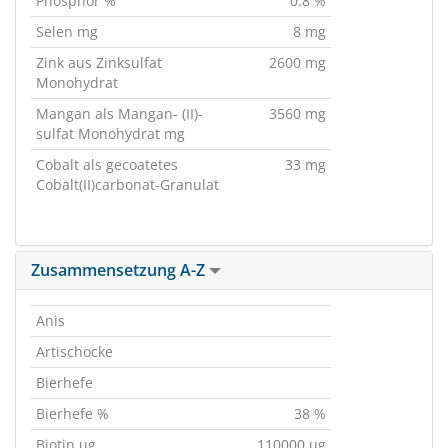
Phosphor %
0.8 %
Selen mg
8 mg
Zink aus Zinksulfat
2600 mg
Monohydrat
Mangan als Mangan- (II)-
3560 mg
sulfat Monohydrat mg
Cobalt als gecoatetes
33 mg
Cobalt(II)carbonat-Granulat
Zusammensetzung A-Z
Anis
Artischocke
Bierhefe
Bierhefe %
38 %
Biotin ug
110000 ug