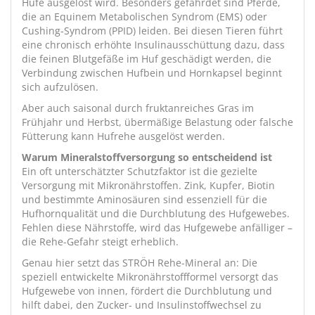
Hufe ausgelöst wird. Besonders gefährdet sind Pferde,
die an Equinem Metabolischen Syndrom (EMS) oder
Cushing-Syndrom (PPID) leiden. Bei diesen Tieren führt
eine chronisch erhöhte Insulinausschüttung dazu, dass
die feinen Blutgefäße im Huf geschädigt werden, die
Verbindung zwischen Hufbein und Hornkapsel beginnt
sich aufzulösen.
Aber auch saisonal durch fruktanreiches Gras im
Frühjahr und Herbst, übermäßige Belastung oder falsche
Fütterung kann Hufrehe ausgelöst werden.
Warum Mineralstoffversorgung so entscheidend ist
Ein oft unterschätzter Schutzfaktor ist die gezielte
Versorgung mit Mikronährstoffen. Zink, Kupfer, Biotin
und bestimmte Aminosäuren sind essenziell für die
Hufhornqualität und die Durchblutung des Hufgewebes.
Fehlen diese Nährstoffe, wird das Hufgewebe anfälliger –
die Rehe-Gefahr steigt erheblich.
Genau hier setzt das STRÖH Rehe-Mineral an: Die
speziell entwickelte Mikronährstoffformel versorgt das
Hufgewebe von innen, fördert die Durchblutung und
hilft dabei, den Zucker- und Insulinstoffwechsel zu