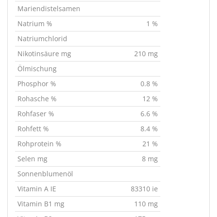
Mariendistelsamen
Natrium %
1 %
Natriumchlorid
Nikotinsäure mg
210 mg
Ölmischung
Phosphor %
0.8 %
Rohasche %
12 %
Rohfaser %
6.6 %
Rohfett %
8.4 %
Rohprotein %
21 %
Selen mg
8 mg
Sonnenblumenöl
Vitamin A IE
83310 ie
Vitamin B1 mg
110 mg