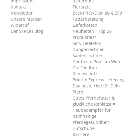
Impressum
Reiterhöfe
Kontakt
Tierärzte
Newsletter
Best-Price-Deal ab € 299
Unsere Marken
Futterberatung
Widerruf
Lieferkosten
Der STRÖH Blog
Neuheiten - Top 20
Produkttest
Servicetelefon
Düngerrechner
Saatenrechner
Der beste Preis im Web.
Die Feedbox.
Klimaschutz.
Priority Express Lieferung
Das beste Heu für Dein
Pferd!
Gutes Pferdefutter &
glückliche Rehkitze ♥
Heubedampfer für
nachhaltige
Pferdegesundheit
Hufschuhe
Karriere