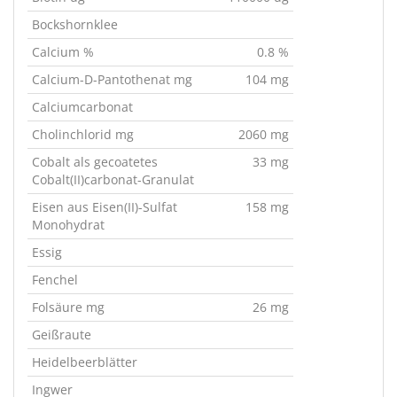
Bockshornklee
Calcium %
0.8 %
Calcium-D-Pantothenat mg
104 mg
Calciumcarbonat
Cholinchlorid mg
2060 mg
Cobalt als gecoatetes
33 mg
Cobalt(II)carbonat-Granulat
Eisen aus Eisen(II)-Sulfat
158 mg
Monohydrat
Essig
Fenchel
Folsäure mg
26 mg
Geißraute
Heidelbeerblätter
Ingwer