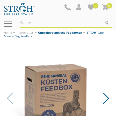
0
0
Navigation
ein-/ausblenden
Home
Pferdefutter
Umweltfreundliche Feedboxen
STRÖH Rehe-
Mineral 3kg Feedbox