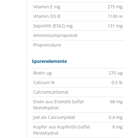
Vitamin E mg
275 mg
Vitamin D3 IE
1100 ie
Sepiolith (E562) mg
131 mg
Ammoniumpropionat
Propionsäure
Spurenelemente
Biotin ug
275 ug
Calcium %
0.5 %
Calciumcarbonat
Eisen aus Eisen(II)-Sulfat
68 mg
Monohydrat
Jod als Calciumjodat
0.4 mg
Kupfer aus Kupfer(II)-Sulfat
8 mg
Pentahydrat