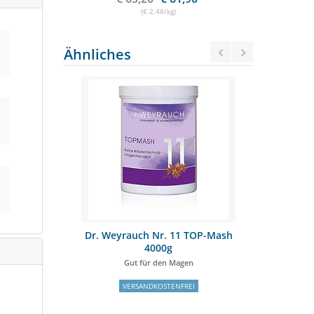
(€ 2,48/kg)
Ähnliches
GREEN HERBS
Dr. Weyrauch Nr. 11 TOP-Mash
SPEED de
4000g
Gut für den Magen
Mit
VERSANDKOSTENFREI