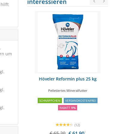
interessieren
hilft
.
ern um
gl.
 15kg
Höveler Reformin plus 25 kg
St.Hi
gl.
üsli
Pelletiertes Mineralfutter
Für
SCHNÄPPCHEN
VERSANDKOSTENFREI
gl.
RABATT
5%
(12)
€ 65,20
€ 61,90
1