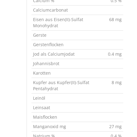
Calcium %
0.5 %
Calciumcarbonat
Eisen aus Eisen(II)-Sulfat
68 mg
Monohydrat
Gerste
Gerstenflocken
Jod als Calciumjodat
0.4 mg
Johannisbrot
Karotten
Kupfer aus Kupfer(II)-Sulfat
8 mg
Pentahydrat
Leinöl
Leinsaat
Maisflocken
Manganoxid mg
27 mg
Natrium %
0.4 %