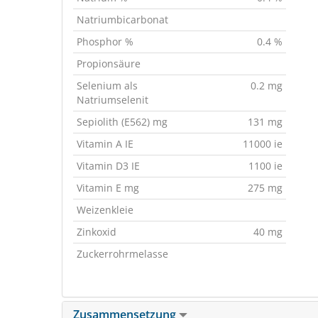
Natriumbicarbonat
Phosphor %
0.4 %
Propionsäure
Selenium als
0.2 mg
Natriumselenit
Sepiolith (E562) mg
131 mg
Vitamin A IE
11000 ie
Vitamin D3 IE
1100 ie
Vitamin E mg
275 mg
Weizenkleie
Zinkoxid
40 mg
Zuckerrohrmelasse
Zusammensetzung