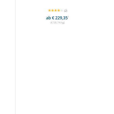
(2)
ab € 229,35
1
(€ 58,74/kg)