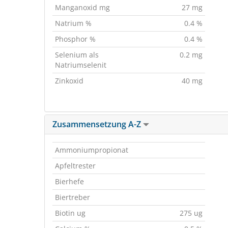
Manganoxid mg
27 mg
Natrium %
0.4 %
Phosphor %
0.4 %
Selenium als
0.2 mg
Natriumselenit
Zinkoxid
40 mg
Zusammensetzung A-Z
Ammoniumpropionat
Apfeltrester
Bierhefe
Biertreber
Biotin ug
275 ug