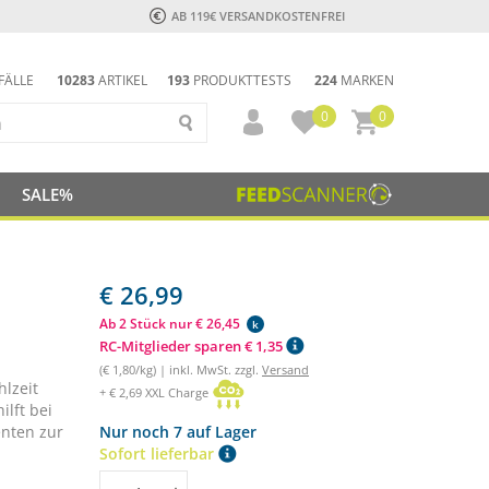
AB 119€ VERSANDKOSTENFREI
FÄLLE
10283
ARTIKEL
193
PRODUKTTESTS
224
MARKEN
0
0
SALE%
€ 26,99
Ab 2 Stück nur € 26,45
k
RC-Mitglieder sparen € 1,35
(€ 1,80/kg) | inkl. MwSt. zzgl.
Versand
lzeit
+ € 2,69 XXL Charge
ilft bei
nten zur
Nur noch 7 auf Lager
Sofort lieferbar