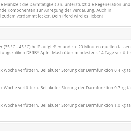
Mahlzeit die Darmtätigkeit an, unterstützt die Regeneration und 
ende Komponenten zur Anregung der Verdauung. Auch in
nd zudem verdammt lecker. Dein Pferd wird es lieben!
(35 °C - 45 °C) heiß aufgießen und ca. 20 Minuten quellen lassen
fungskoliken DERBY Apfel-Mash über mindestens 14 Tage verfütt
 x Woche verfüttern. Bei akuter Störung der Darmfunktion 0,4 kg tä
Marstall Sinfonie
 x Woche verfüttern. Bei akuter Störung der Darmfunktion 0,7 kg tä
Das Naturkräuter-M
 x Woche verfüttern. Bei akuter Störung der Darmfunktion 1,0 kg tä
(11)
ab € 29,95
1