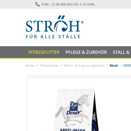
0180 - 23 88 888 (MO-FR: 9-16 UHR)
PFERDEFUTTER
PFLEGE & ZUBEHÖR
STALL &
Home
Pferdefutter
Misch- & Ergänzungsfutter
Mash
DERB