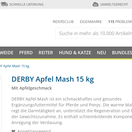
SCHNELLE LIEFERUNG
UMWELTGERECHT
RIDERSCLUB
EIGENMARKE
115
PROBLEM
 WEIDE
PFERD
REITER
HUND & KATZE
NEU
BUNDLES
Y Apfel Mash 15 kg
DERBY Apfel Mash 15 kg
Mit Apfelgeschmack
DERBY Apfel-Mash ist ein schmackhaftes und gesundes
Ergänzungsfuttermittel für Pferde und Ponys. Die warme Mah
regt die Darmtätigkeit an, unterstützt die Regeneration und h
der Gewichtszunahme. Es enthält schleimbildende Kompone
Anregung der Verdauung.
Appetitanregend