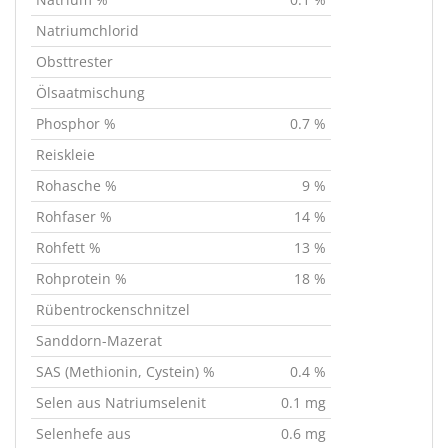
Natriumchlorid
Obsttrester
Ölsaatmischung
Phosphor %
0.7 %
Reiskleie
Rohasche %
9 %
Rohfaser %
14 %
Rohfett %
13 %
Rohprotein %
18 %
Rübentrockenschnitzel
Sanddorn-Mazerat
SAS (Methionin, Cystein) %
0.4 %
Selen aus Natriumselenit
0.1 mg
Selenhefe aus
0.6 mg