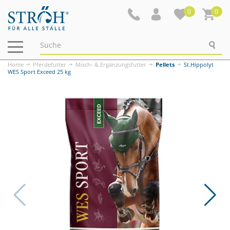
0
0
Navigation
ein-/ausblenden
Home
Pferdefutter
Misch- & Ergänzungsfutter
Pellets
St.Hippolyt
WES Sport Exceed 25 kg