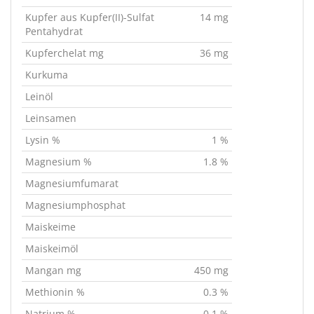
Kupfer aus Kupfer(II)-Sulfat
14 mg
Pentahydrat
Kupferchelat mg
36 mg
Kurkuma
Leinöl
Leinsamen
Lysin %
1 %
Magnesium %
1.8 %
Magnesiumfumarat
Magnesiumphosphat
Maiskeime
Maiskeimöl
Mangan mg
450 mg
Methionin %
0.3 %
Natrium %
0.1 %