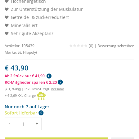
Hochenergetisch
Zur Unterstützung der Muskulatur
Getreide- & zuckerreduziert
Mineralisiert
Sehr gute Akzeptanz
Artikelnr. 195439
(0) |
Bewertung schreiben
Marke:
St. Hippolyt
€ 43,90
Ab 2 Stück nur € 41,90
k
RC-Mitglieder sparen € 2,20
(€ 1,76/kg) | inkl. MwSt. zzgl.
Versand
+ € 2,69 XXL Charge
Nur noch 7 auf Lager
Sofort lieferbar
Menge
-
+