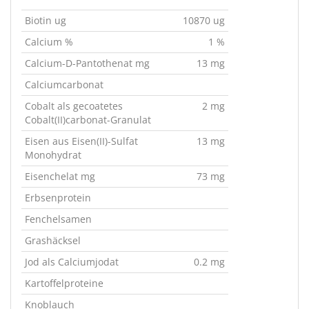
Biotin ug
10870 ug
Calcium %
1 %
Calcium-D-Pantothenat mg
13 mg
Calciumcarbonat
Cobalt als gecoatetes
2 mg
Cobalt(II)carbonat-Granulat
Eisen aus Eisen(II)-Sulfat
13 mg
Monohydrat
Eisenchelat mg
73 mg
Erbsenprotein
Fenchelsamen
Grashäcksel
Jod als Calciumjodat
0.2 mg
Kartoffelproteine
Knoblauch