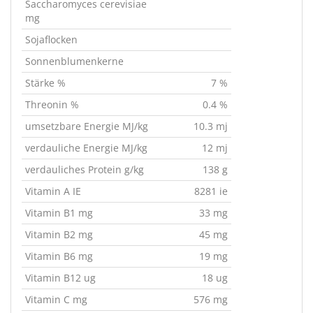
Saccharomyces cerevisiae
mg
Sojaflocken
Sonnenblumenkerne
Stärke %
7 %
Threonin %
0.4 %
umsetzbare Energie MJ/kg
10.3 mj
verdauliche Energie MJ/kg
12 mj
verdauliches Protein g/kg
138 g
Vitamin A IE
8281 ie
Vitamin B1 mg
33 mg
Vitamin B2 mg
45 mg
Vitamin B6 mg
19 mg
Vitamin B12 ug
18 ug
Vitamin C mg
576 mg