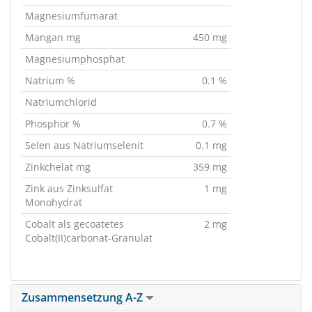
Magnesiumfumarat
Mangan mg
450 mg
Magnesiumphosphat
Natrium %
0.1 %
Natriumchlorid
Phosphor %
0.7 %
Selen aus Natriumselenit
0.1 mg
Zinkchelat mg
359 mg
Zink aus Zinksulfat
1 mg
Monohydrat
Cobalt als gecoatetes
2 mg
Cobalt(II)carbonat-Granulat
Zusammensetzung A-Z