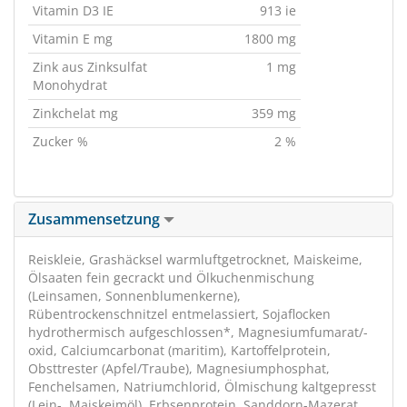
Vitamin D3 IE
913 ie
Vitamin E mg
1800 mg
Zink aus Zinksulfat
1 mg
Monohydrat
Zinkchelat mg
359 mg
Zucker %
2 %
Zusammensetzung
Reiskleie, Grashäcksel warmluftgetrocknet, Maiskeime,
Ölsaaten fein gecrackt und Ölkuchenmischung
(Leinsamen, Sonnenblumenkerne),
Rübentrockenschnitzel entmelassiert, Sojaflocken
hydrothermisch aufgeschlossen*, Magnesiumfumarat/-
oxid, Calciumcarbonat (maritim), Kartoffelprotein,
Obsttrester (Apfel/Traube), Magnesiumphosphat,
Fenchelsamen, Natriumchlorid, Ölmischung kaltgepresst
(Lein-, Maiskeimöl), Erbsenprotein, Sanddorn-Mazerat,