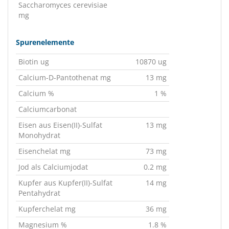
Saccharomyces cerevisiae
mg
Spurenelemente
Biotin ug
10870 ug
Calcium-D-Pantothenat mg
13 mg
Calcium %
1 %
Calciumcarbonat
Eisen aus Eisen(II)-Sulfat
13 mg
Monohydrat
Eisenchelat mg
73 mg
Jod als Calciumjodat
0.2 mg
Kupfer aus Kupfer(II)-Sulfat
14 mg
Pentahydrat
Kupferchelat mg
36 mg
Magnesium %
1.8 %