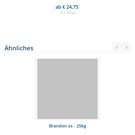
ab € 24,75
1
(€ 1,28/kg)
Ähnliches
Brandon xs - 25kg