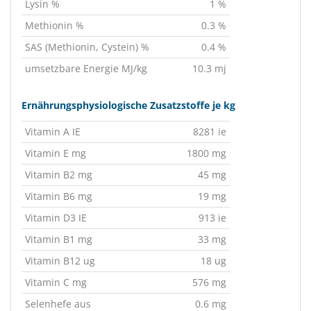
Lysin %
1 %
Methionin %
0.3 %
SAS (Methionin, Cystein) %
0.4 %
umsetzbare Energie MJ/kg
10.3 mj
Ernährungsphysiologische Zusatzstoffe je kg
Vitamin A IE
8281 ie
Vitamin E mg
1800 mg
Vitamin B2 mg
45 mg
Vitamin B6 mg
19 mg
Vitamin D3 IE
913 ie
Vitamin B1 mg
33 mg
Vitamin B12 ug
18 ug
Vitamin C mg
576 mg
Selenhefe aus
0.6 mg