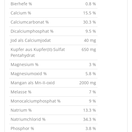
Bierhefe %
0.8 %
Calcium %
15.5 %
Calciumcarbonat %
30.3 %
Dicalciumphosphat %
9.5 %
Jod als Calciumjodat
40 mg
Kupfer aus Kupfer(II)-Sulfat
650 mg
Pentahydrat
Magnesium %
3 %
Magnesiumoxid %
5.8 %
Mangan als Mn-II-oxid
2000 mg
Melasse %
7 %
Monocalciumphosphat %
9 %
Natrium %
13.3 %
Natriumchlorid %
34.3 %
Phosphor %
3.8 %