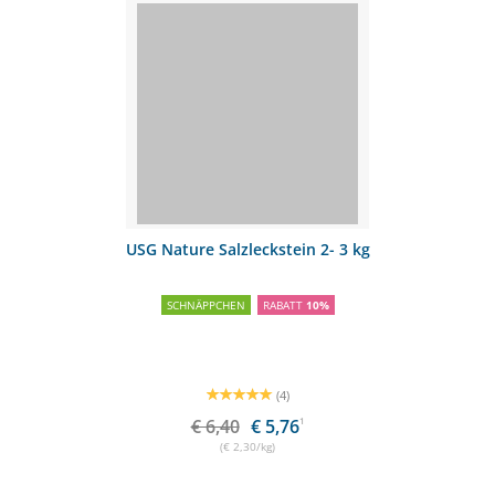
USG Nature Salzleckstein 2- 3 kg
SCHNÄPPCHEN
RABATT
10%
(4)
€ 6,40
€ 5,76
1
(€ 2,30/kg)