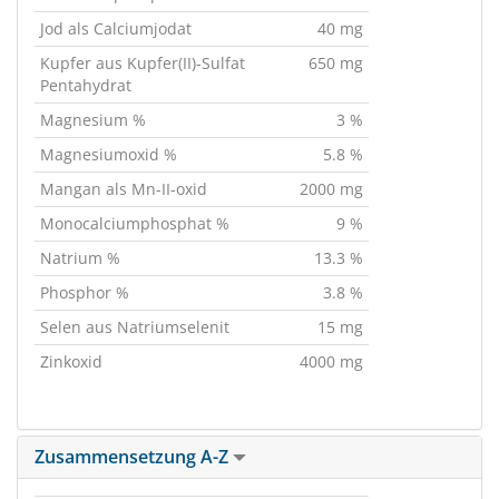
Jod als Calciumjodat
40 mg
Kupfer aus Kupfer(II)-Sulfat
650 mg
Pentahydrat
Magnesium %
3 %
Magnesiumoxid %
5.8 %
Mangan als Mn-II-oxid
2000 mg
Monocalciumphosphat %
9 %
Natrium %
13.3 %
Phosphor %
3.8 %
Selen aus Natriumselenit
15 mg
Zinkoxid
4000 mg
Zusammensetzung A-Z