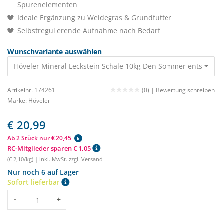
Spurenelementen
Ideale Ergänzung zu Weidegras & Grundfutter
Selbstregulierende Aufnahme nach Bedarf
Wunschvariante auswählen
Höveler Mineral Leckstein Schale 10kg Den Sommer entspannt
Artikelnr. 174261
(0) |
Bewertung schreiben
Marke:
Höveler
€ 20,99
Ab 2 Stück nur € 20,45
k
RC-Mitglieder sparen € 1,05
(€ 2,10/kg) | inkl. MwSt. zzgl.
Versand
Nur noch 6 auf Lager
Sofort lieferbar
Menge
-
+