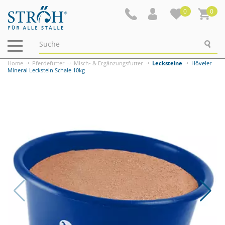
0
0
Navigation
ein-/ausblenden
Home
Pferdefutter
Misch- & Ergänzungsfutter
Lecksteine
Höveler
Mineral Leckstein Schale 10kg