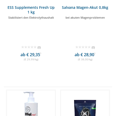
ESS Supplements Fresh Up
Salvana Magen-Akut 0,8kg
1 kg
Stabilisiert den Elektrolythaushalt
bei akuten Magenproblemen
(0)
(0)
ab € 29,35
1
ab € 28,90
1
(€ 29,99/kg)
(€ 38,00/kg)