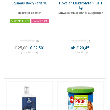
Equanis BodyRefit 1L
Höveler Elektrolyte Plus 1
kg
Elektrolyt-Booster
Schweißverlust schnell ausgleichen
SCHNÄPPCHEN
RABATT
10%
(0)
(0)
€ 25,00
€ 22,50
1
ab € 20,45
1
(€ 22,50/Liter)
(€ 20,99/kg)