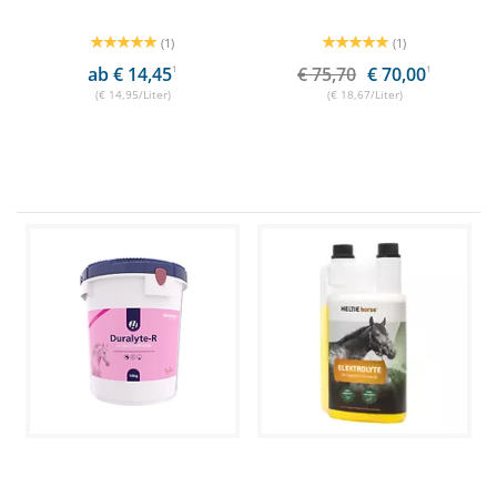
(1)
(1)
ab € 14,45
1
€ 75,70
€ 70,00
1
(€ 14,95/Liter)
(€ 18,67/Liter)