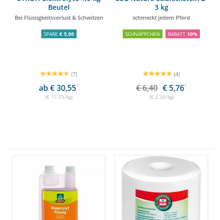
Beutel
3 kg
Bei Flüssigkeitsverlust & Schwitzen
schmeckt jedem Pferd
SPARE
€ 5,00
SCHNÄPPCHEN
RABATT
10%
(7)
(4)
ab € 30,55
1
€ 6,40
€ 5,76
1
(€ 17,03/kg)
(€ 2,30/kg)