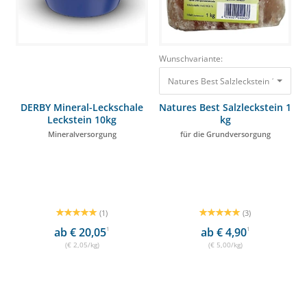
Wunschvariante:
Natures Best Salzleckstein 1 kg für
DERBY Mineral-Leckschale
Natures Best Salzleckstein 1
Leckstein 10kg
kg
Mineralversorgung
für die Grundversorgung
(1)
(3)
ab € 20,05
1
ab € 4,90
1
(€ 2,05/kg)
(€ 5,00/kg)