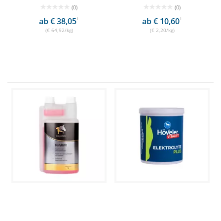
(0)
(0)
ab € 38,05
1
ab € 10,60
1
(€ 64,92/kg)
(€ 2,20/kg)