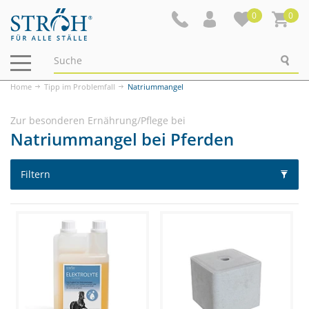
0
0
Navigation
ein-/ausblenden
Home
Tipp im Problemfall
Natriummangel
Zur besonderen Ernährung/Pflege bei
Natriummangel bei Pferden
Filtern