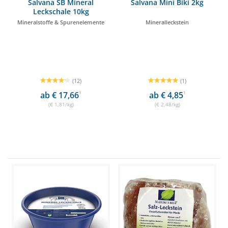
Salvana SB Mineral
Salvana Mini Biki 2kg
Leckschale 10kg
Mineralstoffe & Spurenelemente
Mineralleckstein
(12)
(1)
ab € 17,66
1
ab € 4,85
1
(€ 1,81/kg)
(€ 2,48/kg)