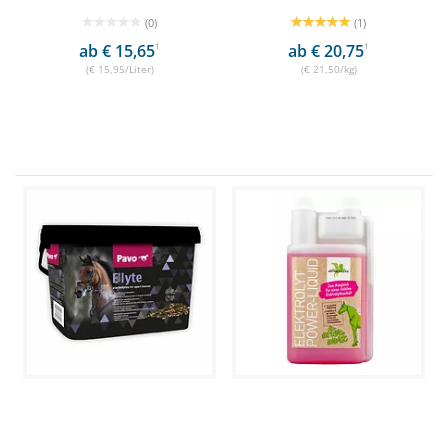
(0)
(1)
ab € 15,65
1
ab € 20,75
1
(€ 15,95/Liter)
(€ 21,50/kg)