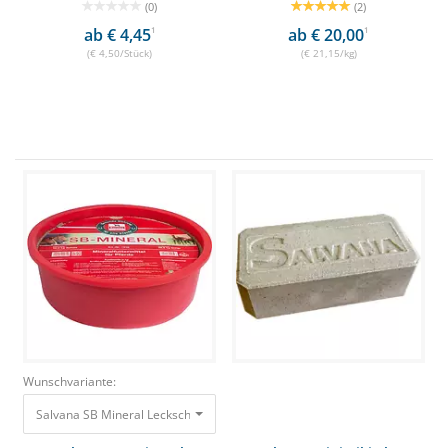
(0)
(2)
ab € 4,45
1
ab € 20,00
1
(€ 4,50/Stück)
(€ 21,15/kg)
Wunschvariante:
Salvana SB Mineral Leckschale 10kg Mineralstoffe & Spurenelemente 18,