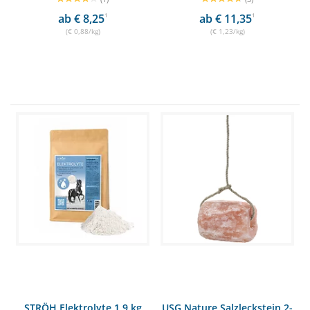
ab € 8,25
1
ab € 11,35
1
(€ 0,88/kg)
(€ 1,23/kg)
STRÖH Elektrolyte 1,9 kg
USG Nature Salzleckstein 2-