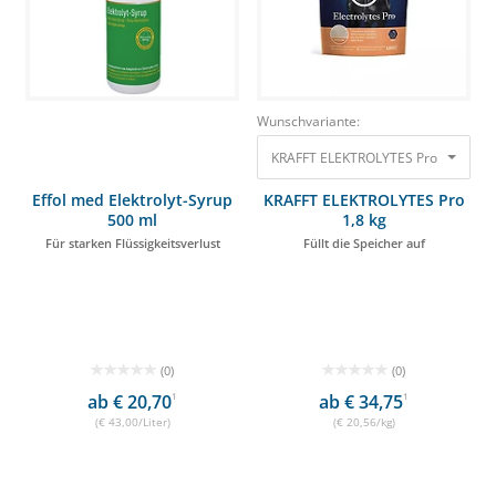
Wunschvariante:
KRAFFT ELEKTROLYTES Pro 1,8 kg Füll
Effol med Elektrolyt-Syrup
KRAFFT ELEKTROLYTES Pro
500 ml
1,8 kg
Für starken Flüssigkeitsverlust
Füllt die Speicher auf
(0)
(0)
ab € 20,70
1
ab € 34,75
1
(€ 43,00/Liter)
(€ 20,56/kg)