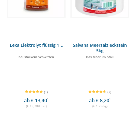
Lexa Elektrolyt flüssig 1 L
Salvana Meersalzleckstein
5kg
bei starkem Schwitzen
Das Meer im Stall
(1)
(7)
ab € 13,40
1
ab € 8,20
1
(€ 13,70/Liter)
(€ 1,73/kg)