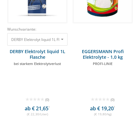
Wunschvariante:
DERBY Elektrolyt liquid 1L Flasche bei starkem Elektrolytverlust 22,30 €
DERBY Elektrolyt liquid 1L
EGGERSMANN Profi
Flasche
Elektrolyte - 1,0 kg
bei starkem Elektrolytverlust
PROFI-LINIE
(0)
(0)
ab € 21,65
1
ab € 19,20
1
(€ 22,30/Liter)
(€ 19,80/kg)