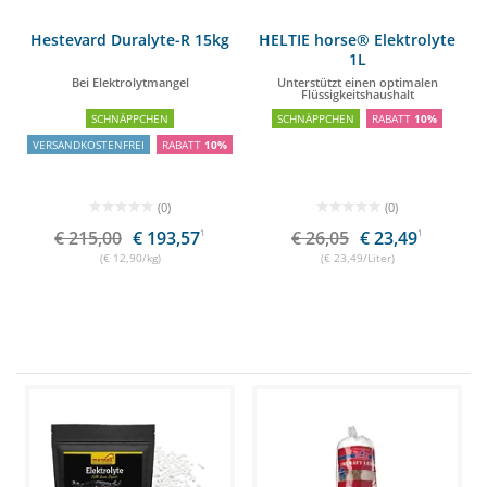
Hestevard Duralyte-R 15kg
HELTIE horse® Elektrolyte
1L
Bei Elektrolytmangel
Unterstützt einen optimalen
Flüssigkeitshaushalt
SCHNÄPPCHEN
SCHNÄPPCHEN
RABATT
10%
VERSANDKOSTENFREI
RABATT
10%
(0)
(0)
€ 215,00
€ 193,57
1
€ 26,05
€ 23,49
1
(€ 12,90/kg)
(€ 23,49/Liter)