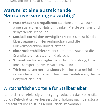
müssen, um ihren Grundbedarf zu decken.
Warum ist eine ausreichende
Natriumversorgung so wichtig?
Wasserhaushalt regulieren:
Natrium zieht Wasser –
ohne ausreichend Natrium trinken Pferde weniger und
dehydrieren schneller
Muskelkontraktion ermöglichen:
Natrium ist für die
Übertragung von Nervenimpulsen und die
Muskelkontraktion unverzichtbar
Blutdruck stabilisieren:
Natriumhomöostase ist die
Grundlage eines stabilen Kreislaufs
Schweißverluste ausgleichen:
Nach Belastung, Hitze
und Transport gezielte Natriumzufuhr
Trinkverhalten normalisieren:
Natriummangel führt zu
vermindertem Trinkbedürfnis – ein Teufelskreis, der zu
Dehydration führt
Wirtschaftliche Vorteile für Stallbetreiber
Ausreichende Elektrolytversorgung reduziert das Kolikrisiko
durch Dehydration, verbessert die Erholung nach Belastung
und schützt vor Leistungseinbrüchen im Sommer.