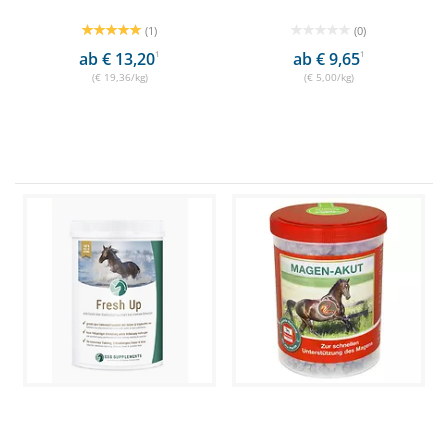
(1)
(0)
ab € 13,20
1
ab € 9,65
1
(€ 19,36/kg)
(€ 5,00/kg)