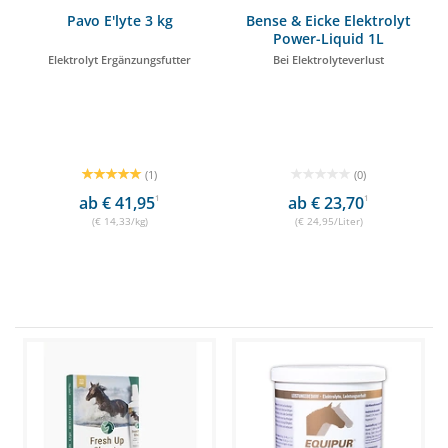
Pavo E'lyte 3 kg
Bense & Eicke Elektrolyt
Power-Liquid 1L
Elektrolyt Ergänzungsfutter
Bei Elektrolyteverlust
(1)
(0)
ab € 41,95
1
ab € 23,70
1
(€ 14,33/kg)
(€ 24,95/Liter)