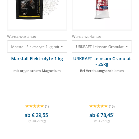
Wunschvariante:
Wunschvariante:
URKRAFT Leinsam Granulat - 25kg B
Marstall Elektrolyte 1 kg mit organischem Magnesium 30,20 €
Marstall Elektrolyte 1 kg
URKRAFT Leinsam Granulat
- 25kg
mit organischem Magnesium
Bei Verdauungsproblemen
(1)
(15)
ab € 29,55
1
ab € 78,45
1
(€ 30,20/kg)
(€ 3,24/kg)