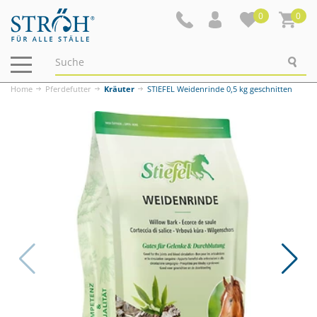
0
0
Navigation
ein-/ausblenden
Home
Pferdefutter
Kräuter
STIEFEL Weidenrinde 0,5 kg geschnitten