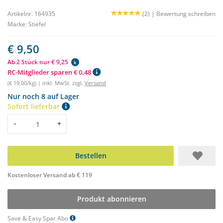
Artikelnr. 164935
(2) |
Bewertung schreiben
Marke:
Stiefel
€ 9,50
Ab 2 Stück nur € 9,25
k
RC-Mitglieder sparen € 0,48
(€ 19,00/kg) | inkl. MwSt. zzgl.
Versand
Nur noch 8 auf Lager
Sofort lieferbar
Menge
-
+
Bestellen
Kostenloser Versand ab € 119
Produkt abonnieren
Save & Easy Spar Abo