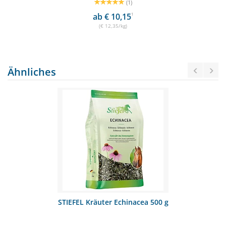
(1)
ab € 10,15
1
(€ 12,35/kg)
Ähnliches
STIEFEL Kräuter Echinacea 500 g