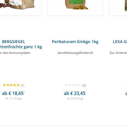
BERGSIEGEL
PerNaturam Ginkgo 1kg
LEXA Gi
tenfrüchte ganz 1 kg
ür das Immunsystem
durchblutungsfördernd
Zur Unterst
(1)
(0)
ab € 18,65
1
ab € 23,45
1
(€ 19,70/kg)
(€ 24,00/kg)