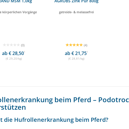
RAND MSM 1,0kg
AGROBS Zink Pur 800g
le körperlichen Vorgänge
getreide- & melassefrei
(0)
(4)
ab € 28,50
1
ab € 21,75
1
(€ 29,20/kg)
(€ 28,81/kg)
ollenerkrankung beim Pferd – Podotroc
rstützen
t die Hufrollenerkrankung beim Pferd?