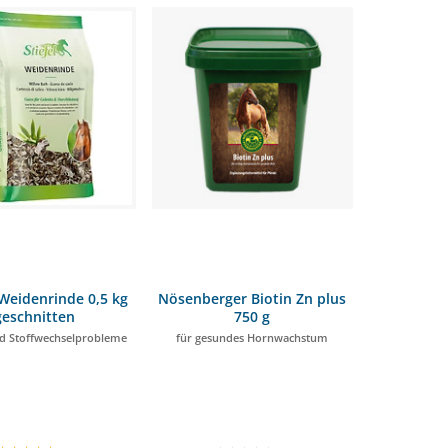
Weidenrinde 0,5 kg
Nösenberger Biotin Zn plus
geschnitten
750 g
nd Stoffwechselprobleme
für gesundes Hornwachstum