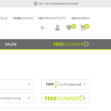
AB 119€ VERSANDKOSTENFREI
FÄLLE
10286
ARTIKEL
193
PRODUKTTESTS
223
MARKEN
0
0
SALE%
€
nbewertung