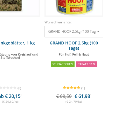
Wunschvariante:
GRAND HOOF 2,5kg (100 Tage) Für Huf, Fell & Hau
nkgoblätter, 1 kg
GRAND HOOF 2,5kg (100
Tage)
ützung von Kreislauf und
Für Huf, Fell & Haut
Stoffwechsel
SCHNÄPPCHEN
RABATT
11%
(0)
(1)
ab € 20,15
1
€ 69,50
€ 61,98
1
(€ 20,60/kg)
(€ 24,79/kg)