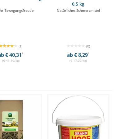
0,5 kg
hr Bewegungsfreude
Natürliches Schmerzmittel
(1)
(0)
ab € 40,31
1
ab € 8,29
1
(€ 41,10/kg)
(€ 17,00/kg)