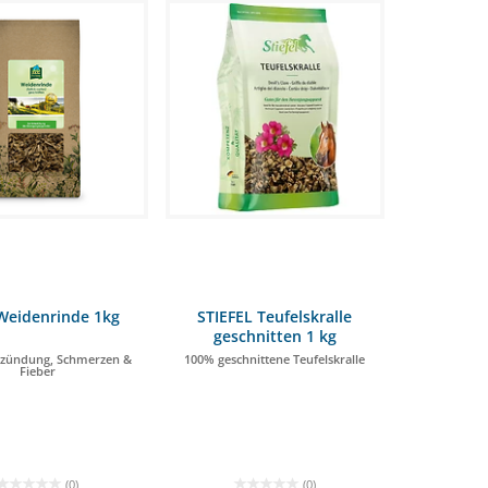
98 €
Weidenrinde 1kg
STIEFEL Teufelskralle
geschnitten 1 kg
tzündung, Schmerzen &
100% geschnittene Teufelskralle
Fieber
(0)
(0)