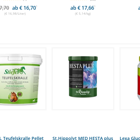
7,70
ab € 16,70
1
ab € 17,66
1
(€ 16,98/Liter)
(€ 5,14/kg)
L Teufelskralle Pellet
St.Hippolyt MED HESTA plus
Lexa Glu