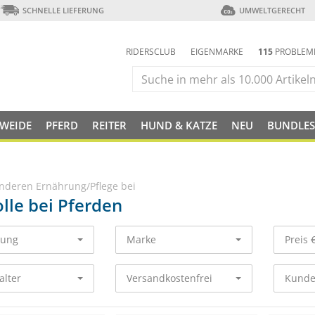
SCHNELLE LIEFERUNG
UMWELTGERECHT
RIDERSCLUB
EIGENMARKE
115
PROBLEM
 WEIDE
PFERD
REITER
HUND & KATZE
NEU
BUNDLES
nderen Ernährung/Pflege bei
lle bei Pferden
rung
Marke
Preis 
alter
Versandkostenfrei
Kunde