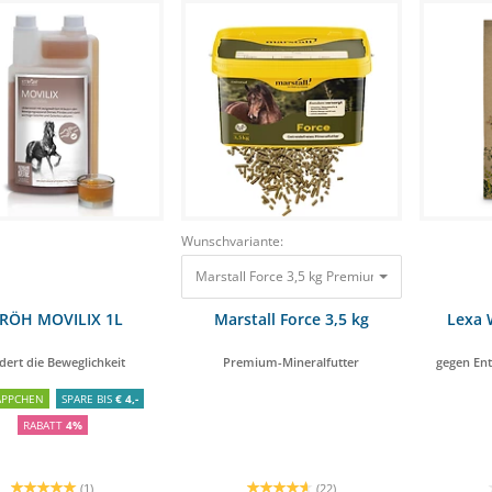
Wunschvariante:
Marstall Force 3,5 kg Premium-Mineralfutter 17,
RÖH MOVILIX 1L
Marstall Force 3,5 kg
Lexa 
dert die Beweglichkeit
Premium-Mineralfutter
gegen En
ÄPPCHEN
SPARE BIS
€ 4,-
RABATT
4%
(1)
(22)