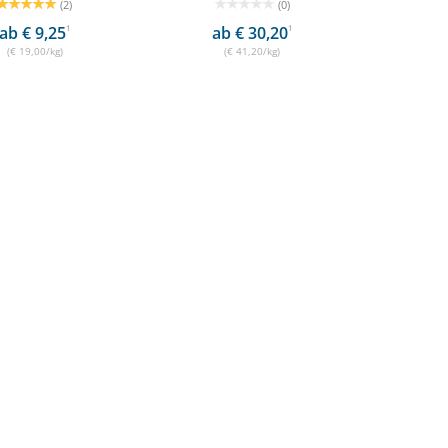
(2)
(0)
ab € 9,25
1
ab € 30,20
1
(€ 19,00/kg)
(€ 41,20/kg)
rei 23,05 €