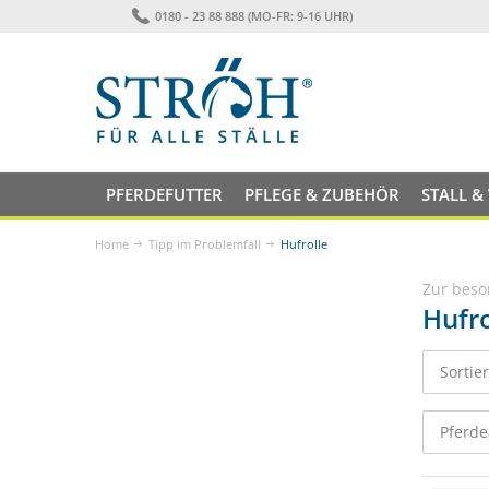
0180 - 23 88 888 (MO-FR: 9-16 UHR)
PFERDEFUTTER
PFLEGE & ZUBEHÖR
STALL &
Home
Tipp im Problemfall
Hufrolle
Zur beso
Hufro
Sortie
Pferde