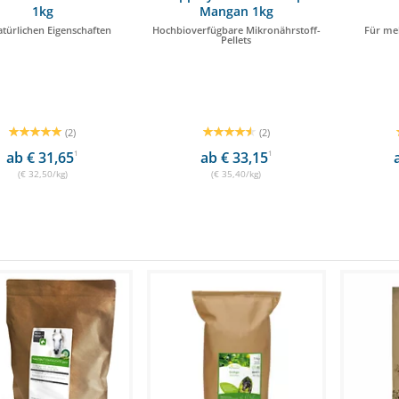
1kg
Mangan 1kg
atürlichen Eigenschaften
Hochbioverfügbare Mikronährstoff-
Für me
Pellets
(2)
(2)
ab € 31,65
1
ab € 33,15
1
(€ 32,50/kg)
(€ 35,40/kg)