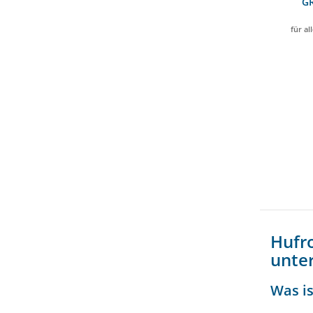
G
für al
Hufr
unte
Was is