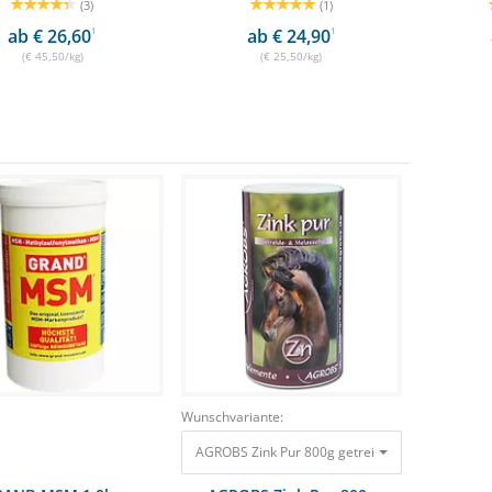
(3)
(1)
ab € 26,60
1
ab € 24,90
1
(€ 45,50/kg)
(€ 25,50/kg)
Wunschvariante:
AGROBS Zink Pur 800g getreide- & melassef