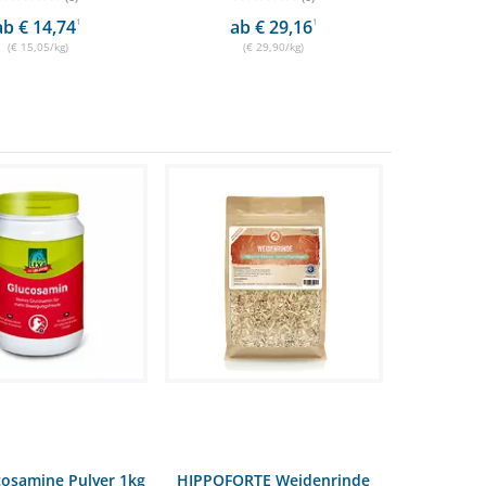
ab € 14,74
1
ab € 29,16
1
(€ 15,05/kg)
(€ 29,90/kg)
cosamine Pulver 1kg
HIPPOFORTE Weidenrinde