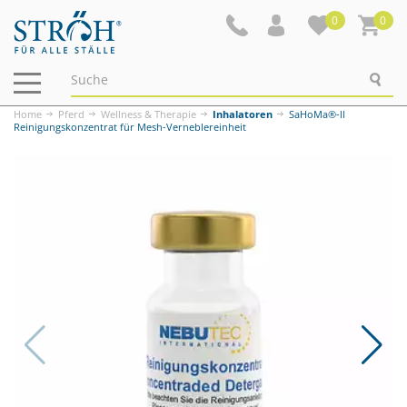
0
0
Navigation
ein-/ausblenden
Home
Pferd
Wellness & Therapie
Inhalatoren
SaHoMa®-ll
Reinigungskonzentrat für Mesh-Verneblereinheit