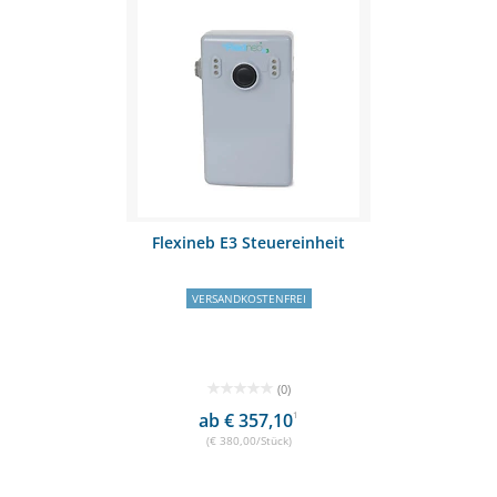
Flexineb E3 Steuereinheit
VERSANDKOSTENFREI
(0)
ab € 357,10
1
(€ 380,00/Stück)