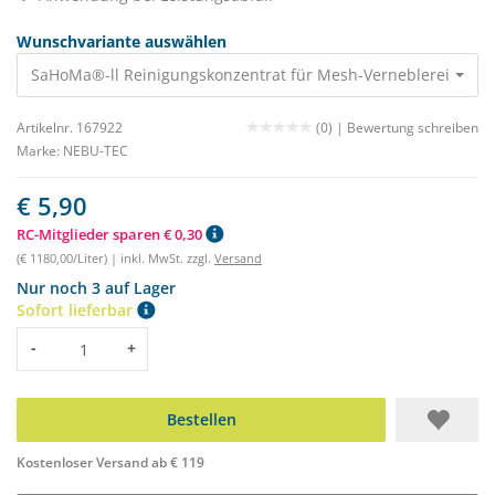
Wunschvariante auswählen
SaHoMa®-ll Reinigungskonzentrat für Mesh-Verneblereinheit 
Artikelnr. 167922
(0) |
Bewertung schreiben
Marke:
NEBU-TEC
€ 5,90
RC-Mitglieder sparen € 0,30
(€ 1180,00/Liter) | inkl. MwSt. zzgl.
Versand
Nur noch 3 auf Lager
Sofort lieferbar
Menge
-
+
Bestellen
Kostenloser Versand ab € 119