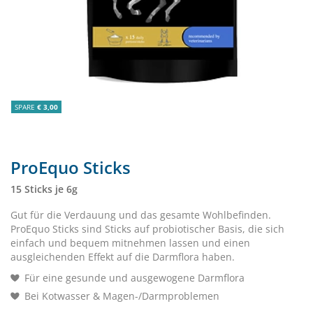
SPARE
€ 3,00
ProEquo Sticks
15 Sticks je 6g
Gut für die Verdauung und das gesamte Wohlbefinden.
ProEquo Sticks sind Sticks auf probiotischer Basis, die sich
einfach und bequem mitnehmen lassen und einen
ausgleichenden Effekt auf die Darmflora haben.
Für eine gesunde und ausgewogene Darmflora
Bei Kotwasser & Magen-/Darmproblemen