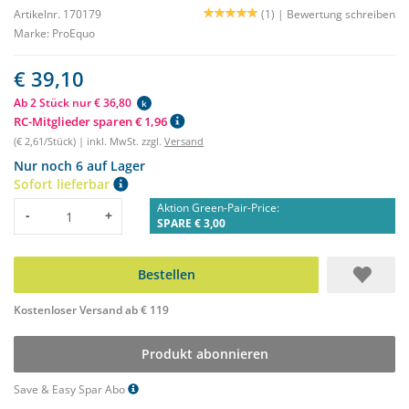
Artikelnr. 170179
(1) |
Bewertung schreiben
Marke:
ProEquo
€ 39,10
Ab 2 Stück nur € 36,80
k
RC-Mitglieder sparen € 1,96
(€ 2,61/Stück) | inkl. MwSt. zzgl.
Versand
Nur noch 6 auf Lager
Sofort lieferbar
Aktion Green-Pair-Price:
Menge
-
+
SPARE € 3,00
Bestellen
Kostenloser Versand ab € 119
Produkt abonnieren
Save & Easy Spar Abo