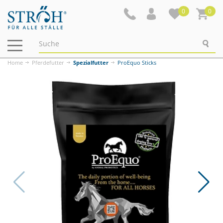
0
0
Navigation
ein-/ausblenden
Home
Pferdefutter
Spezialfutter
ProEquo Sticks