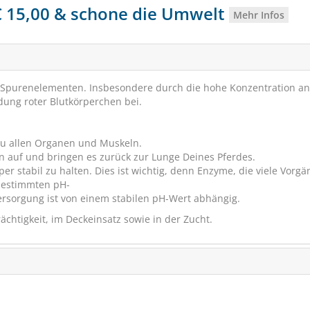
 € 15,00 & schone die Umwelt
Mehr Infos
 Spurenelementen. Insbesondere durch die hohe Konzentration an
dung roter Blutkörperchen bei.
 zu allen Organen und Muskeln.
n auf und bringen es zurück zur Lunge Deines Pferdes.
er stabil zu halten. Dies ist wichtig, denn Enzyme, die viele Vorg
bestimmten pH-
versorgung ist von einem stabilen pH-Wert abhängig.
STIEFEL Leinöl
rächtigkeit, im Deckeinsatz sowie in der Zucht.
Haut, Haar und Verd