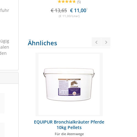
(5)
€ 13,65
€ 11,00
1
€ 3
ufuhr
(€ 11,00/Liter)
zügig
Ähnliches
ralen
nden
tärke 1L
EQUIPUR Bronchialkräuter Pferde
EGGERSMANN
10kg Pellets
nheit
Für die Atemwege