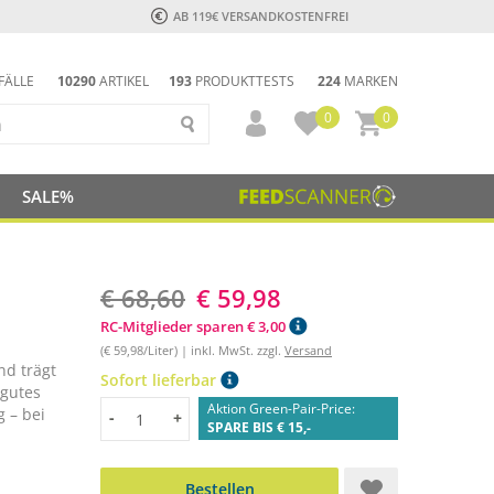
AB 119€ VERSANDKOSTENFREI
FÄLLE
10290
ARTIKEL
193
PRODUKTTESTS
224
MARKEN
0
0
SALE%
€ 68,60
€ 59,98
RC-Mitglieder sparen € 3,00
(€ 59,98/Liter) | inkl. MwSt. zzgl.
Versand
nd trägt
Sofort lieferbar
 gutes
Aktion Green-Pair-Price:
g – bei
Menge
-
+
SPARE BIS € 15,-
Bestellen