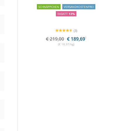
SCHNÄPPCHEN
VERSANDKOSTENFREI
RABATT
13%
(3)
€ 219,00
€ 189,69
1
(€ 18,97/kg)