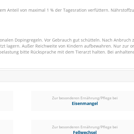
(3)
ab € 7,70
1
em Anteil von maximal 1 % der Tagesration verfüttern. Nährstoffz
(€ 7,90/Liter)
tionalen Dopingregeln. Vor Gebrauch gut schütteln. Nach Anbruch 
ützt lagern. Außer Reichweite von Kindern aufbewahren. Nur zur o
belastung bitte Rücksprache mit dem Tierarzt halten. Bei anhalte
Zur besonderen Ernährung/Pflege bei
Eisenmangel
Natures Best GemütS
Zur besonderen Ernährung/Pflege bei
für mehr Ausgegliche
Fellwechsel