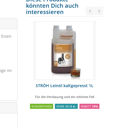
könnten Dich auch
interessieren
 Eisen
änge im
 1L
STRÖH Leinöl kaltgepresst 1L
AGROBS 
auung
Für die Verdauung und ein schönes Fell
SCHNÄPPCHEN
SPARE BIS
€ 4,-
RABATT
19%
SCHNÄPPCHE