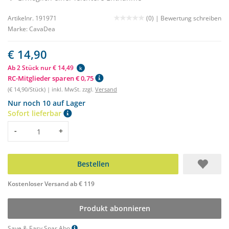
Artikelnr. 191971
(0) |
Bewertung schreiben
Marke:
CavaDea
€ 14,90
Ab 2 Stück nur € 14,49
k
RC-Mitglieder sparen € 0,75
(€ 14,90/Stück) | inkl. MwSt. zzgl.
Versand
Nur noch 10 auf Lager
Sofort lieferbar
Menge
-
+
Bestellen
Kostenloser Versand ab € 119
Produkt abonnieren
Save & Easy Spar Abo