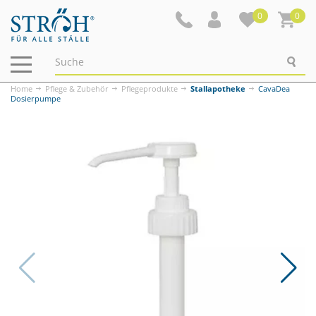
0
0
Navigation
ein-/ausblenden
Home
Pflege & Zubehör
Pflegeprodukte
Stallapotheke
CavaDea
Dosierpumpe