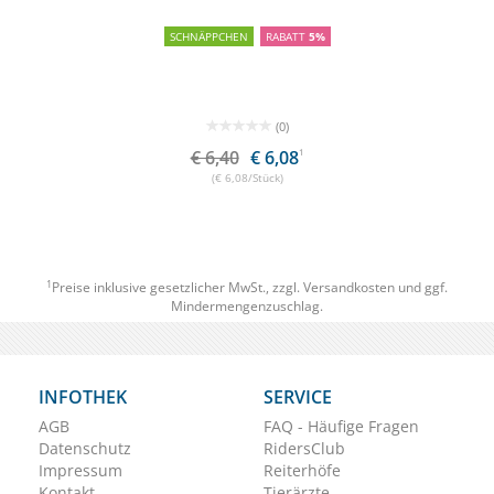
SCHNÄPPCHEN
RABATT
5%
(0)
€ 6,40
€ 6,08
1
(€ 6,08/Stück)
1
Preise inklusive gesetzlicher MwSt., zzgl.
Versandkosten
und ggf.
Mindermengenzuschlag.
INFOTHEK
SERVICE
AGB
FAQ - Häufige Fragen
Datenschutz
RidersClub
Impressum
Reiterhöfe
Kontakt
Tierärzte