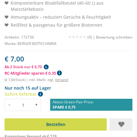
Kompostierbare Bioabfallbeutel (40–60 L) aus
Maisstärkebasis
Atmungsaktiv – reduziert Gerüche & Feuchtigkeit
Reißfest & passgenau für größere Biotonnen
Artikelnr. 172736
(0) |
Bewertung schreiben
Marke:
BERGER BIOTECHNIK®
€ 7,00
Ab 2 Stück nur € 6,70
k
RC-Mitglieder sparen € 0,35
(€ 7,00/Stück) | inkl. MwSt. zzgl.
Versand
Nur noch 15 auf Lager
Sofort lieferbar
Aktion Green-Pair-Price:
Menge
-
+
SPARE € 0,75
Bestellen
Kostenloser Versand ab € 119