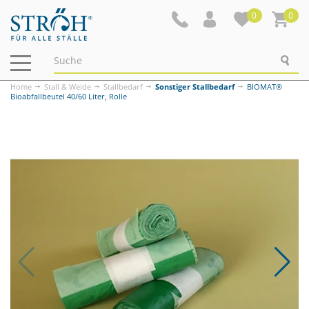
0
0
Navigation
ein-/ausblenden
Home
Stall & Weide
Stallbedarf
Sonstiger Stallbedarf
BIOMAT®
Bioabfallbeutel 40/60 Liter, Rolle