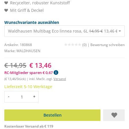
Recycelter, robuster Kunststoff
Mit Griff & Deckel
Wunschvariante auswählen
Waldhausen Multibag Eco linnea rosa, 6L
14,95 €
13,46 €
Artikelnr. 180868
(0) |
Bewertung schreiben
Marke:
WALDHAUSEN
€ 14,95
€ 13,46
RC-Mitglieder sparen € 0,67
(€ 13,46/Stück) | inkl. MwSt. zzgl.
Versand
Lieferzeit 5-10 Werktage
Menge
-
+
Bestellen
Kostenloser Versand ab € 119