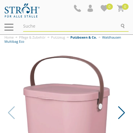
0
0
Navigation
ein-/ausblenden
Home
Pflege & Zubehör
Putzzeug
Putzboxen & Co.
Waldhausen
Multibag Eco