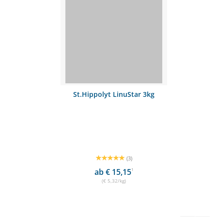
St.Hippolyt LinuStar 3kg
(3)
ab € 15,15
1
(€ 5,32/kg)