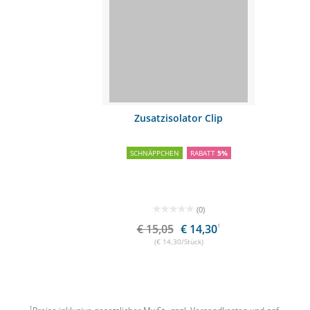
Zusatzisolator Clip
SCHNÄPPCHEN
RABATT
5%
(0)
€ 15,05
€ 14,30
1
(€ 14,30/Stück)
1