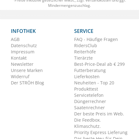
Preise inklusive gesetzlicher MwSt., zzgl.
Versandkosten
und ggf.
Mindermengenzuschlag.
INFOTHEK
SERVICE
AGB
FAQ - Häufige Fragen
Datenschutz
RidersClub
Impressum
Reiterhöfe
Kontakt
Tierärzte
Newsletter
Best-Price-Deal ab € 299
Unsere Marken
Futterberatung
Widerruf
Lieferkosten
Der STRÖH Blog
Neuheiten - Top 20
Produkttest
Servicetelefon
Düngerrechner
Saatenrechner
Der beste Preis im Web.
Die Feedbox.
Klimaschutz.
Priority Express Lieferung
Das beste Heu für Dein