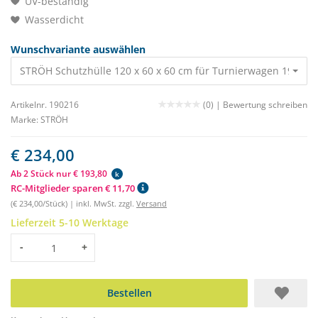
UV-beständig
Wasserdicht
Wunschvariante auswählen
STRÖH Schutzhülle 120 x 60 x 60 cm für Turnierwagen 190214
Artikelnr. 190216
(0) |
Bewertung schreiben
Marke:
STRÖH
€ 234,00
Ab 2 Stück nur € 193,80
k
RC-Mitglieder sparen € 11,70
(€ 234,00/Stück) | inkl. MwSt. zzgl.
Versand
Lieferzeit 5-10 Werktage
Menge
-
+
Bestellen