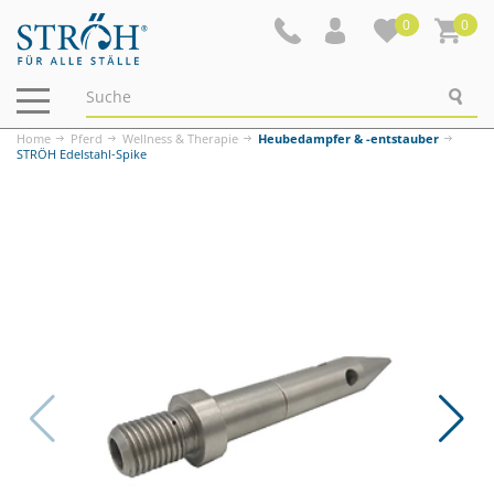
0
0
Navigation
ein-/ausblenden
Home
Pferd
Wellness & Therapie
Heubedampfer & -entstauber
STRÖH Edelstahl-Spike