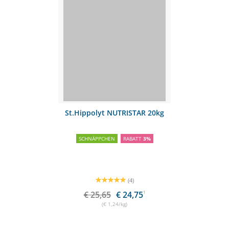
St.Hippolyt NUTRISTAR 20kg
SCHNÄPPCHEN
RABATT
3%
(4)
€ 25,65
€ 24,75
1
(€ 1,24/kg)