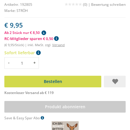
Artikelnr. 192805
(0) |
Bewertung schreiben
Marke:
STRÖH
€ 9,95
Ab 2 Stück nur € 8,50
k
RC-Mitglieder sparen € 0,50
(€ 9,95/Stück) | inkl. MwSt. zzgl.
Versand
Sofort lieferbar
Menge
-
+
Bestellen
Kostenloser Versand ab € 119
Produkt abonnieren
Save & Easy Spar Abo