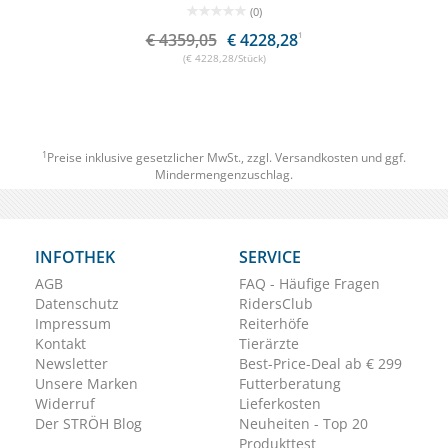
(0)
€ 4359,05
€ 4228,28
1
(€ 4228,28/Stück)
1
Preise inklusive gesetzlicher MwSt., zzgl.
Versandkosten
und ggf.
Mindermengenzuschlag.
INFOTHEK
SERVICE
AGB
FAQ - Häufige Fragen
Datenschutz
RidersClub
Impressum
Reiterhöfe
Kontakt
Tierärzte
Newsletter
Best-Price-Deal ab € 299
Unsere Marken
Futterberatung
Widerruf
Lieferkosten
Der STRÖH Blog
Neuheiten - Top 20
Produkttest