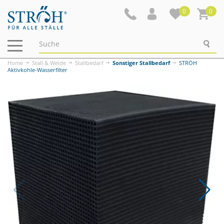
0
0
Navigation
ein-/ausblenden
Home
Stall & Weide
Stallbedarf
Sonstiger Stallbedarf
STRÖH
Aktivkohle-Wasserfilter