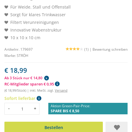
Für Weide. Stall und Offenstall
Sorgt für klares Trinkwasser
Filtert Verunreinigungen
Innovative Wabenstruktur
10 x 10 x 10 cm
Artikelnr. 179697
(1) |
Bewertung schreiben
Marke:
STRÖH
€ 18,99
Ab 3 Stück nur € 14,80
k
RC-Mitglieder sparen € 0,95
(€ 18,99/Stück) | inkl. MwSt. zzgl.
Versand
Sofort lieferbar
Aktion Green-Pair-Price:
Menge
-
+
SPARE BIS € 8,50
Bestellen