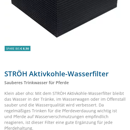
SPARE BIS
€ 8,50
STRÖH Aktivkohle-Wasserfilter
Sauberes Trinkwasser für Pferde
Klein aber oho: Mit dem STRÖH Aktivkohle-Wasserfilter bleibt
das Wasser in der Tränke, im Wasserwagen oder im Offenstall
sauber und die Wasserqualität wird verbessert. Da
regelmäßiges Trinken für die Pferdeverdauung wichtig ist
und Pferde auf Wasserverschmutzungen empfindlich
reagieren, ist dieser Filter eine gute Ergänzung für jede
Pferdehaltung.