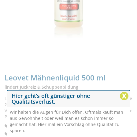
Leovet Mähnenliquid 500 ml
lindert Juckreiz & Schuppenbildung
X
Hier geht’s oft günstiger ohne
Leovet Mähnenliquid enthält eine spezielle Wirkformel für die
Qualitätsverlust.
Gesunderhaltung von Mähnengrund und Schweifrübe.
Vergleichbar mit einem Haarwasser pflegt es die empfindliche
Wir halten die Augen für Dich offen. Oftmals kauft man
Pferdehaut unter Mähne und Schweif.
aus Gewohnheit oder weil man es schon immer so
gemacht hat. Hier mal ein Vorschlag ohne Qualität zu
Wirkt gegen Juckreiz und Schuppen
sparen.
Bei Mähnen- und Schweifscheuern