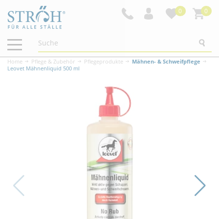
0
0
Navigation
ein-/ausblenden
Home
Pflege & Zubehör
Pflegeprodukte
Mähnen- & Schweifpflege
Leovet Mähnenliquid 500 ml