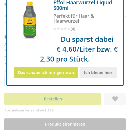
Effol Haarwurzel Liquid
Für gesunde Haut und kräftiges Langhaar
500ml
Perfekt für Haar &
Artikelnr. 3339
(4) |
Bewertung schreiben
Haarwurzel
Marke:
Leovet
(0)
€ 18,25
Du sparst dabei
Ab 2 Stück nur € 17,26
k
€ 4,60/Liter bzw. €
RC-Mitglieder sparen € 0,91
2,30 pro Stück.
(€ 36,50/Liter) | inkl. MwSt. zzgl.
Versand
Nur noch 11 auf Lager
Sofort lieferbar
Das schaue ich mir gerne an
Ich bleibe hier
Menge
-
+
Bestellen
Kostenloser Versand ab € 119
Produkt abonnieren