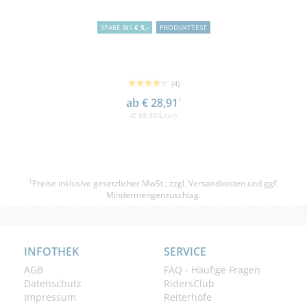
SPARE BIS
€ 5,-
PRODUKTTEST
(4)
ab € 28,91
1
(€ 59,90/Liter)
1
Preise inklusive gesetzlicher MwSt., zzgl.
Versandkosten
und ggf.
Mindermengenzuschlag.
INFOTHEK
SERVICE
AGB
FAQ - Häufige Fragen
Datenschutz
RidersClub
Impressum
Reiterhöfe