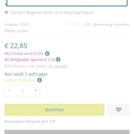
Mit natürlichem Teebaumöl für Hautpflege
Fördert Regeneration und Haarwachstum
Artikelnr. 3362
(0) |
Bewertung schreiben
Marke:
Leovet
€ 22,85
Ab 2 Stück nur € 21,65
k
RC-Mitglieder sparen € 1,14
(€ 45,70/Liter) | inkl. MwSt. zzgl.
Versand
Nur noch 7 auf Lager
Sofort lieferbar
Menge
-
+
Bestellen
Kostenloser Versand ab € 119