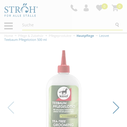
0
0
Navigation
ein-/ausblenden
Home
Pflege & Zubehör
Pflegeprodukte
Hautpflege
Leovet
Teebaum Pflegelotion 500 ml