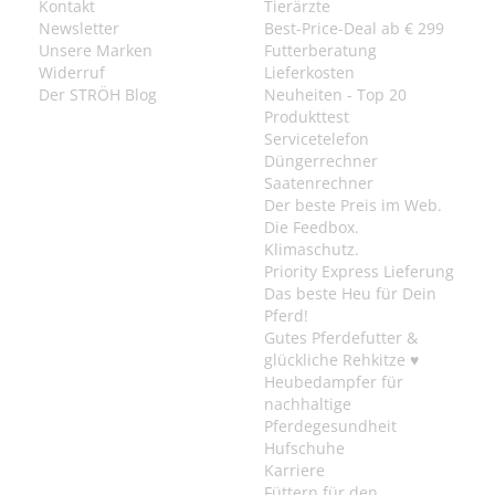
Kontakt
Tierärzte
Newsletter
Best-Price-Deal ab € 299
Unsere Marken
Futterberatung
Widerruf
Lieferkosten
Der STRÖH Blog
Neuheiten - Top 20
Produkttest
Servicetelefon
Düngerrechner
Saatenrechner
Der beste Preis im Web.
Die Feedbox.
Klimaschutz.
Priority Express Lieferung
Das beste Heu für Dein
Pferd!
Gutes Pferdefutter &
glückliche Rehkitze ♥
Heubedampfer für
nachhaltige
Pferdegesundheit
Hufschuhe
Karriere
Füttern für den