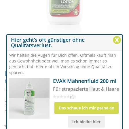
X
Hier geht’s oft günstiger ohne
Qualitätsverlust.
Wir halten die Augen für Dich offen. Oftmals kauft man
aus Gewohnheit oder weil man es schon immer so
gemacht hat. Hier mal ein Vorschlag ohne Qualität zu
Leovet Teebaum Pflegelotion 500
sparen.
ml
EVAX Mähnenfluid 200 ml
Für strapazierte Haut & Haare
hautberuhigend & regenerierend
(0)
Leovet Teebaum Pflegelotion beruhigt gereizte und juckende
Pferdehaut, sogar bei Ekzemern. Es gleicht den
Das schaue ich mir gerne an
Feuchtigkeitshaushalt aus und wirkt angenehm kühl.
Ich bleibe hier
Beruhigt gereizte und juckende Pferdehaut