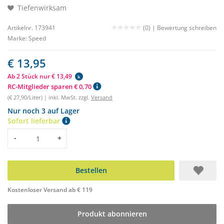
Tiefenwirksam
Artikelnr. 173941
(0) |
Bewertung schreiben
Marke:
Speed
€ 13,95
Ab 2 Stück nur € 13,49
k
RC-Mitglieder sparen € 0,70
(€ 27,90/Liter) | inkl. MwSt. zzgl.
Versand
Nur noch 3 auf Lager
Sofort lieferbar
Menge
-
+
Bestellen
Kostenloser Versand ab € 119
Produkt abonnieren