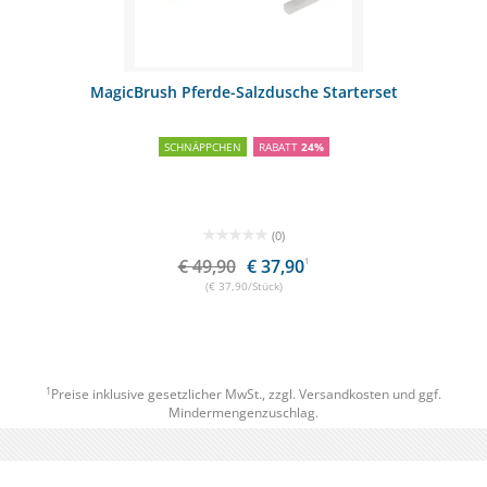
MagicBrush Pferde-Salzdusche Starterset
SCHNÄPPCHEN
RABATT
24%
(0)
€ 49,90
€ 37,90
1
(€ 37,90/Stück)
1
Preise inklusive gesetzlicher MwSt., zzgl.
Versandkosten
und ggf.
Mindermengenzuschlag.