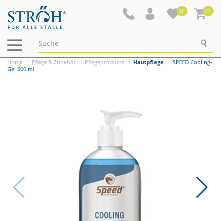
0
0
Navigation
ein-/ausblenden
Home
Pflege & Zubehör
Pflegeprodukte
Hautpflege
SPEED Cooling-
Gel 500 ml