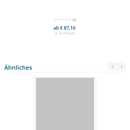
(0)
ab € 87,16
1
(€ 36,78/Liter)
Ähnliches