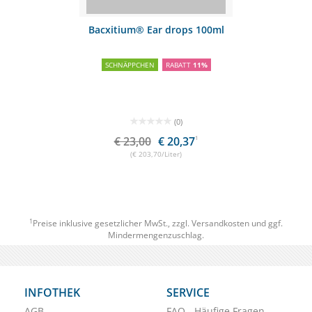
Bacxitium® Ear drops 100ml
SCHNÄPPCHEN
RABATT
11%
(0)
€ 23,00
€ 20,37
1
(€ 203,70/Liter)
1
Preise inklusive gesetzlicher MwSt., zzgl.
Versandkosten
und ggf.
Mindermengenzuschlag.
INFOTHEK
SERVICE
AGB
FAQ - Häufige Fragen