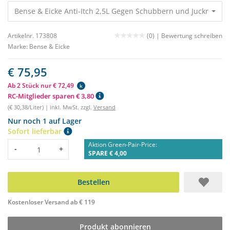
Bense & Eicke Anti-Itch 2,5L Gegen Schubbern und Juckreiz 75
Artikelnr. 173808
(0) |
Bewertung schreiben
Marke:
Bense & Eicke
€ 75,95
Ab 2 Stück nur € 72,49
k
RC-Mitglieder sparen € 3,80
(€ 30,38/Liter) | inkl. MwSt. zzgl.
Versand
Nur noch 1 auf Lager
Sofort lieferbar
Aktion Green-Pair-Price:
Menge
-
+
SPARE € 4,00
Bestellen
Kostenloser Versand ab € 119
Produkt abonnieren