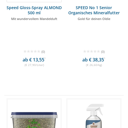
Speed Gloss-Spray ALMOND
SPEED No 1 Senior
500 ml
Organisches Mineralfutter
1,5kg
Mit wundervollem Mandelduft
Gold für deinen Oldie
(0)
(0)
ab € 13,55
1
ab € 38,35
1
(€ 27,90/Liter)
(€ 26,60/kg)