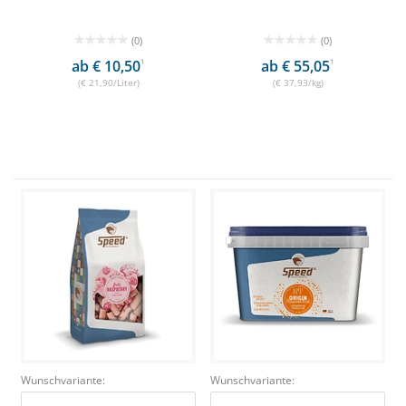
(0)
(0)
ab € 10,50
1
ab € 55,05
1
(€ 21,90/Liter)
(€ 37,93/kg)
Wunschvariante:
Wunschvariante: