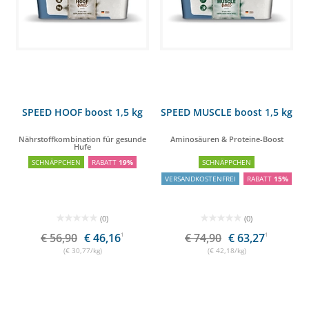
SPEED HOOF boost 1,5 kg
SPEED MUSCLE boost 1,5 kg
Nährstoffkombination für gesunde
Aminosäuren & Proteine-Boost
Hufe
SCHNÄPPCHEN
RABATT
19%
SCHNÄPPCHEN
VERSANDKOSTENFREI
RABATT
15%
(0)
(0)
€ 56,90
€ 46,16
1
€ 74,90
€ 63,27
1
(€ 30,77/kg)
(€ 42,18/kg)