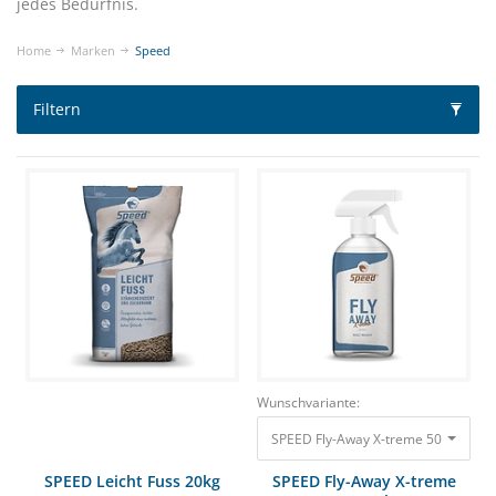
jedes Bedürfnis.
Home
Marken
Speed
Filtern
Wunschvariante:
SPEED Fly-Away X-treme 500 ml Mit I
SPEED Leicht Fuss 20kg
SPEED Fly-Away X-treme