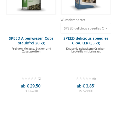
Wunschvariante:
SPEED Alpenwiesen Cobs
SPEED delicious speedies
staubfrei 20 kg
CRACKER 0,5 kg
Frei von Melasse, Zucker und
Knusprig gebackene Cracker-
Zusatzstoffen
Leckerlis mit Leinsaat
(0)
(0)
ab € 29,50
1
ab € 3,85
1
(€ 1,50/kg)
(€ 7,90/kg)