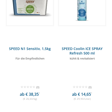
SPEED N1 Sensitiv, 1,5kg
SPEED Coolin ICE SPRAY
Refresh 500 ml
Für die Empfindlichen
kühlt & revitalisiert
(0)
(0)
ab € 38,35
1
ab € 14,65
1
(€ 26,60/kg)
(€ 29,90/Liter)