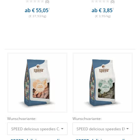
(0)
(0)
ab € 55,05
1
ab € 3,85
1
(€ 37,93/kg)
(€ 3,95/kg)
Wunschvariante:
Wunschvariante:
SPEED delicious speedies CARROT 1kg Leckerli mit Karottengeschmack 3,
SPEED delicious speedies EUCALYPT