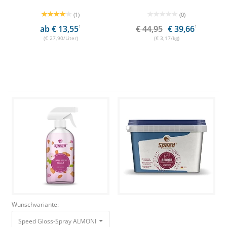
(1)
(0)
ab € 13,55
1
€ 44,95
€ 39,66
1
(€ 27,90/Liter)
(€ 3,17/kg)
Wunschvariante:
Speed Gloss-Spray ALMOND 500 ml Mit wundervollem Mandelduft 13,95 