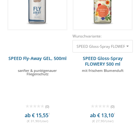
Wunschvariante:
SPEED Gloss-Spray FLOWERY 500 ml 
SPEED Fly-Away GEL, 500ml
SPEED Gloss-Spray
FLOWERY 500 ml
sanfter & punktgenauer
mit frischem Blumenduft
Fliegenschutz
(0)
(0)
ab € 15,55
1
ab € 13,10
1
(€ 31,90/Liter)
(€ 27,90/Liter)