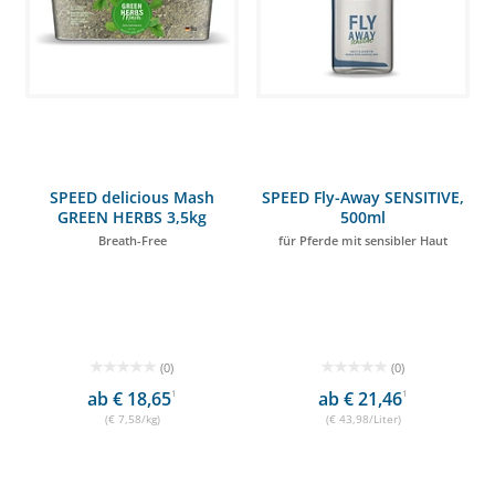
SPEED delicious Mash
SPEED Fly-Away SENSITIVE,
GREEN HERBS 3,5kg
500ml
Breath-Free
für Pferde mit sensibler Haut
(0)
(0)
ab € 18,65
1
ab € 21,46
1
(€ 7,58/kg)
(€ 43,98/Liter)