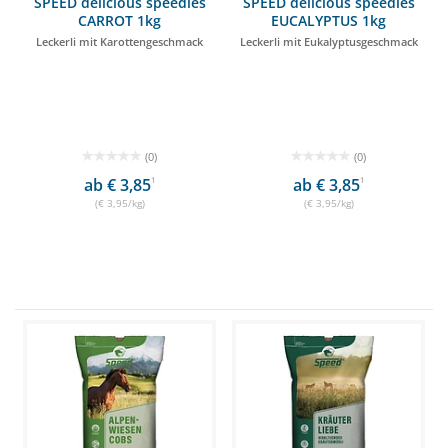
SPEED delicious speedies
SPEED delicious speedies
CARROT 1kg
EUCALYPTUS 1kg
Leckerli mit Karottengeschmack
Leckerli mit Eukalyptusgeschmack
(0)
(0)
ab € 3,85
1
ab € 3,85
1
(€ 3,95/kg)
(€ 3,95/kg)