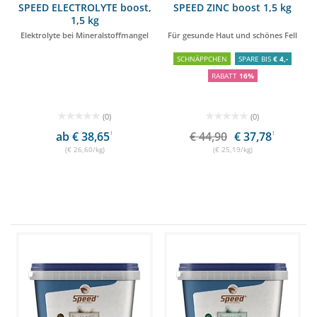
SPEED ELECTROLYTE boost,
SPEED ZINC boost 1,5 kg
1,5 kg
Elektrolyte bei Mineralstoffmangel
Für gesunde Haut und schönes Fell
SCHNÄPPCHEN
SPARE BIS
€ 4,-
RABATT
16%
(0)
(0)
ab € 38,65
1
€ 44,90
€ 37,78
1
(€ 26,60/kg)
(€ 25,19/kg)