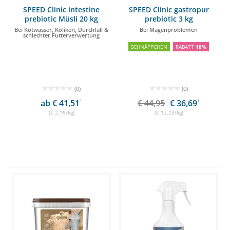
SPEED Clinic intestine
SPEED Clinic gastropur
prebiotic Müsli 20 kg
prebiotic 3 kg
Bei Kotwasser, Koliken, Durchfall &
Bei Magenproblemen
schlechter Futterverwertung
SCHNÄPPCHEN
RABATT
18%
(0)
(0)
ab € 41,51
1
€ 44,95
€ 36,69
1
(€ 2,15/kg)
(€ 12,23/kg)