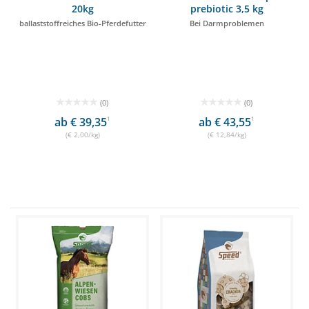
20kg
prebiotic 3,5 kg
ballaststoffreiches Bio-Pferdefutter
Bei Darmproblemen
(0)
(0)
ab € 39,35
1
ab € 43,55
1
(€ 2,00/kg)
(€ 12,84/kg)