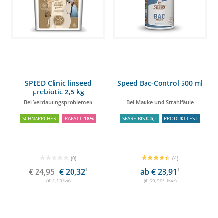
SPEED Clinic linseed
Speed Bac-Control 500 ml
prebiotic 2,5 kg
Bei Verdauungsproblemen
Bei Mauke und Strahlfäule
SCHNÄPPCHEN
RABATT
18%
SPARE BIS
€ 5,-
PRODUKTTEST
(0)
(4)
€ 24,95
€ 20,32
1
ab € 28,91
1
(€ 8,13/kg)
(€ 59,90/Liter)