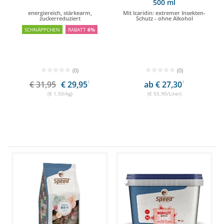
500 ml
energiereich, stärkearm,
Mit Icaridin: extremer Insekten-
zuckerreduziert
Schutz - ohne Alkohol
SCHNÄPPCHEN
RABATT
6%
(0)
(0)
€ 31,95
€ 29,95
1
ab € 27,30
1
(€ 1,50/kg)
(€ 55,90/Liter)