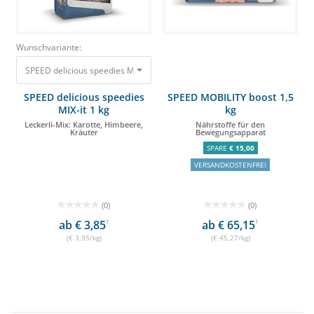
Wunschvariante:
SPEED delicious speedies MIX-it 1 kg Leckerli-Mix: Karotte, Himbeere, Kräu
SPEED delicious speedies
SPEED MOBILITY boost 1,5
MIX-it 1 kg
kg
Leckerli-Mix: Karotte, Himbeere,
Nährstoffe für den
Kräuter
Bewegungsapparat
SPARE
€ 15,00
VERSANDKOSTENFREI
(0)
(0)
ab € 3,85
1
ab € 65,15
1
(€ 3,95/kg)
(€ 45,27/kg)