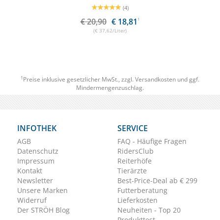
(4)
€ 20,90
€ 18,81
1
(€ 37,62/Liter)
1
Preise inklusive gesetzlicher MwSt., zzgl.
Versandkosten
und ggf.
Mindermengenzuschlag.
INFOTHEK
SERVICE
AGB
FAQ - Häufige Fragen
Datenschutz
RidersClub
Impressum
Reiterhöfe
Kontakt
Tierärzte
Newsletter
Best-Price-Deal ab € 299
Unsere Marken
Futterberatung
Widerruf
Lieferkosten
Der STRÖH Blog
Neuheiten - Top 20
Produkttest