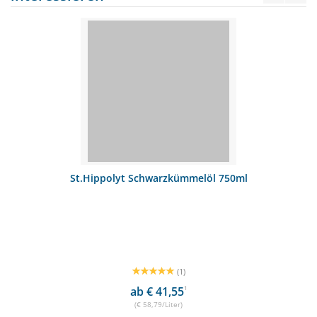
St.Hippolyt Schwarzkümmelöl 750ml
(1)
ab € 41,55
1
(€ 58,79/Liter)