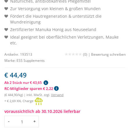
Natürliches, antibiotikafreies Pflegemittel
Zur Versorgung von kleinen & großen Wunden
Fördert die Hautregeneration & unterstützt die
Wundreinigung
Zertifizierter Manuka Honig aus Neuseeland
Ideal geeignet bei oberflächlichen Verletzungen, Mauke
etc.
Artikelnr. 193513
(0) |
Bewertung schreiben
Marke:
ESS Supplements
€ 44,49
Ab 2 Stück nur € 43,65
k
RC-Mitglieder sparen € 2,22
(€ 444,90/kg) | inkl. MwSt. zzgl.
Versand
+ € 2,69 XXL Charge
voraussichtlich ab 30.10.2026 lieferbar
Menge
-
+