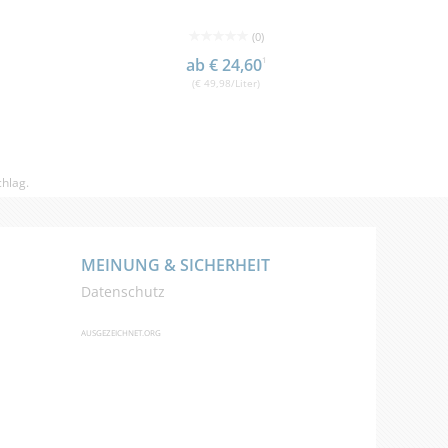
(0)
29
1
ab € 24,60
1
€
(€ 49,98/Liter)
hlag.
MEINUNG & SICHERHEIT
Datenschutz
AUSGEZEICHNET.ORG