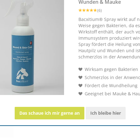
Wunden & Mauke
(6)
Bacxitium® Spray wirkt auf n
Weise gegen Bakterien, da es
pray schützt Mensch und Pferd vor einer ganzen Reihe bakterieller
Wirkstoff enthält, der auch v
ismen und anderen gefährlichen Keimen. Farblos und 100 Prozent
Immunsystem produziert wir
lapotheke fehlen.
Spray fördert die Heilung vo
Hautpilz und Wunden und is
schmerzlos in der Anwendun
Wirksam gegen Bakterien
Schmerzlos in der Anwen
Leovet Bronchial-Eli
Fördert die Wundheilung
Geeignet bei Mauke & Hau
Wohltuend für die At
Zur besonderen Ernährung/Pflege bei
Hautschutz
Das schaue ich mir gerne an
Ich bleibe hier
(0)
ab € 30,20
1