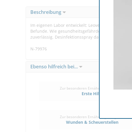
Beschreibung
Im eigenen Labor entwickelt: Leovet Desinfektionss
Befunde. Wie gesundheitsgefährdende Mikroorgan
zuverlässig. Desinfektionsspray darf in keiner Stal
N-79976
Ebenso hilfreich bei...
Zur besonderen Ernährung/Pflege bei
Erste Hilfe
Zur besonderen Ernährung/Pflege bei
Wunden & Scheuerstellen