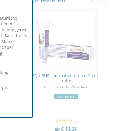
interessieren
atürliche
 einen
om tiereigenen
d. Bacxitium®
n Mauke,
t dabei
g.
dung
xier 1L
EQUIPUR- dermaloxin forte 0,1kg -
Dr. Sch
Tube
tpilz
emwege
für empfindliche Pferdehaut
SPARE BIS
€ 5,-
(2)
ab € 13,24
1