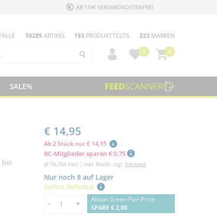
AB 119€ VERSANDKOSTENFREI
FÄLLE
10285
ARTIKEL
193
PRODUKTTESTS
223
MARKEN
0
0
SALE%
€ 14,95
Ab 2 Stück nur € 14,15
k
RC-Mitglieder sparen € 0,75
 bei
(€ 74,75/Liter) | inkl. MwSt. zzgl.
Versand
Nur noch 8 auf Lager
Sofort lieferbar
Aktion Green-Pair-Price:
Menge
-
+
SPARE € 2,00