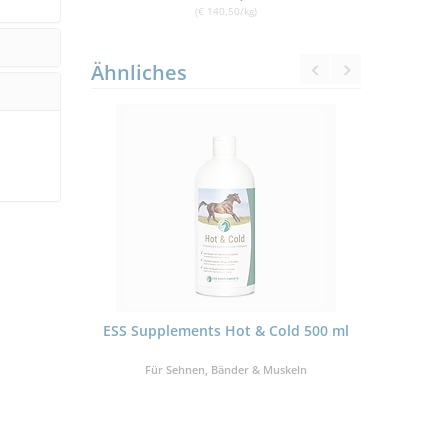
(€ 140,50/kg)
Ähnliches
ferd 500 ml
ESS Supplements Hot & Cold 500 ml
BERGSIEGEL
er Balsam
Für Sehnen, Bänder & Muskeln
Intensiv
ABATT
10%
SCH