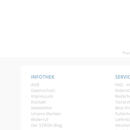
1
Prei
INFOTHEK
SERVI
AGB
FAQ - H
Datenschutz
Riders
Impressum
Reiterh
Kontakt
Tierärz
Newsletter
Best-Pr
Unsere Marken
Futterb
Widerruf
Lieferk
Der STRÖH Blog
Neuheit