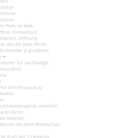
test
telefon
rechner
rechner
te Preis im Web.
dbox. Klimaschutz.
y Express Lieferung
te Heu für Dein Pferd!
ferdefutter & glückliche
e ♥
ampfer für nachhaltige
gesundheit
uhe
e
 für den Klimaschutz
lexikon
en
Inhalationsgerät. Atemfrei!
paren Bares
wir kommen
dkosten die beim Klimaschutz
Die Kraft der 5 Elemente