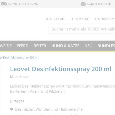
SCHNELLE LIEFERUNG
UMWELTGERECHT
RIDERSCLUB
EIGENMARKE
115
PROBLEM
 WEIDE
PFERD
REITER
HUND & KATZE
NEU
BUNDLES
et Desinfektionsspray 200 ml
Leovet Desinfektionsspray 200 ml
Must-have
Leovet Desinfektionsspray wirkt nachhaltig und nachweislich
Bakterien-, Viren- und Pilzbefall.
N-79976
Desinfiziert Wunden und Hautbereiche