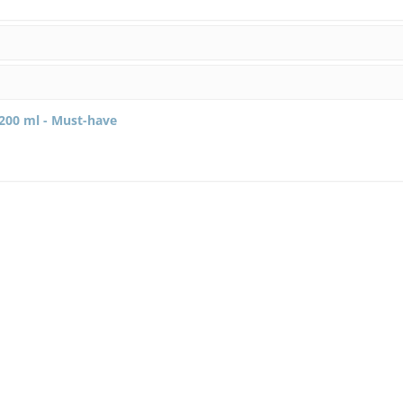
(€ 31,95/Liter)
200 ml - Must-have
Relax BioCare Relegs P
Hochkonzentriert Kühlend
SCHNÄPPCHEN
NEU
R