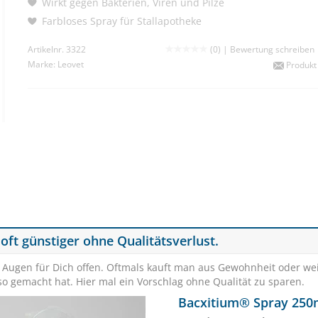
Wirkt gegen Bakterien, Viren und Pilze
Farbloses Spray für Stallapotheke
Artikelnr. 3322
(0) |
Bewertung schreiben
Marke:
Leovet
Produkt
 oft günstiger ohne Qualitätsverlust.
SPARE
€ 2,00
e Augen für Dich offen. Oftmals kauft man aus Gewohnheit oder we
o gemacht hat. Hier mal ein Vorschlag ohne Qualität zu sparen.
0 & schone die Umwelt
Bacxitium® Spray 250
Mehr Infos