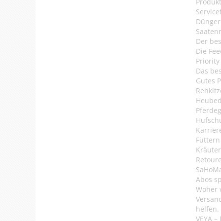
Produkt
Service
Dünger
Saaten
Der bes
Die Fee
Priorit
Das bes
Gutes P
Rehkitz
Heubed
Pferde
Hufsch
Karrier
Füttern
Kräuter
Retour
SaHoMa 
Abos s
Woher 
Versan
helfen.
VEYA – 