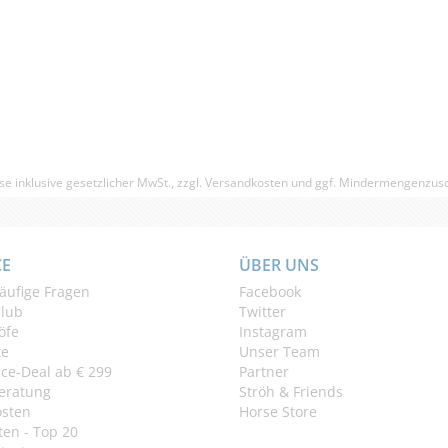
(0)
€ 26,99
€ 24,
(€ 48,58/Liter)
se inklusive gesetzlicher MwSt., zzgl.
Versandkosten
und ggf. Mindermengenzusc
CE
ÜBER UNS
äufige Fragen
Facebook
Club
Twitter
öfe
Instagram
te
Unser Team
ice-Deal ab € 299
Partner
eratung
Ströh & Friends
osten
Horse Store
en - Top 20