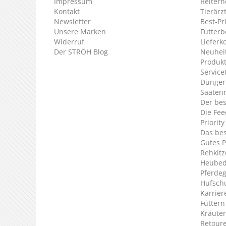
Impressum
Reiterh
Kontakt
Tierärz
Newsletter
Best-Pr
Unsere Marken
Futterb
Widerruf
Lieferk
Der STRÖH Blog
Neuheit
Produkt
Service
Dünger
Saaten
Der bes
Die Fee
Priorit
Das bes
Gutes P
Rehkitz
Heubed
Pferde
Hufsch
Karrier
Füttern
Kräuter
Retour