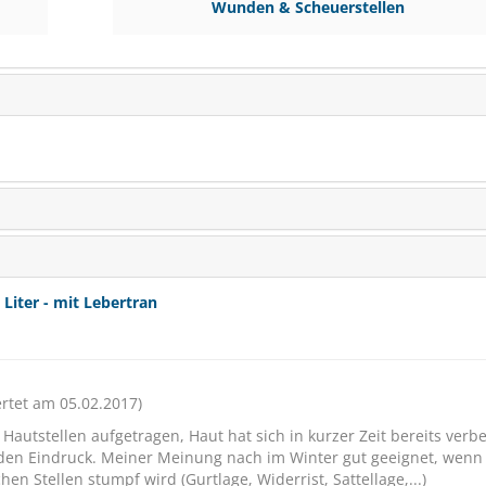
Wunden & Scheuerstellen
(€ 10,49/kg)
iter - mit Lebertran
MagicBrush Pferde-S
Starterset
rtet am 05.02.2017)
Inkl. 14 Salzsticks
autstellen aufgetragen, Haut hat sich in kurzer Zeit bereits verbe
SCHNÄPPCHEN
RABA
nden Eindruck. Meiner Meinung nach im Winter gut geeignet, wenn
n Stellen stumpf wird (Gurtlage, Widerrist, Sattellage,...)