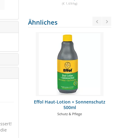
(€ 1,69/kg)
Ähnliches
alzdusche
Effol Haut-Lotion + Sonnenschutz
MotherBee 
500ml
Schutz & Pflege
f
ssert!
TT
24%
SCH
 die