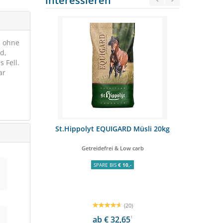
interessieren
n ohne
d,
 Fell.
ar
UR 10kg
St.Hippolyt EQUIGARD Müsli 20kg
STIEFEL
freude
Getreidefrei & Low carb
sch
OSTENFREI
SPARE BIS
€ 10,-
SCH
(20)
,90
1
ab € 32,65
1
€