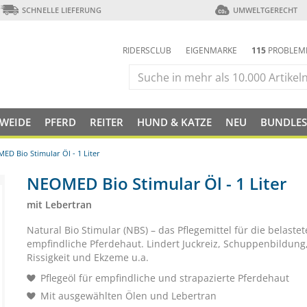
SCHNELLE LIEFERUNG
UMWELTGERECHT
RIDERSCLUB
EIGENMARKE
115
PROBLEM
 WEIDE
PFERD
REITER
HUND & KATZE
NEU
BUNDLES
ED Bio Stimular Öl - 1 Liter
NEOMED Bio Stimular Öl - 1 Liter
mit Lebertran
Natural Bio Stimular (NBS) – das Pflegemittel für die belaste
empfindliche Pferdehaut. Lindert Juckreiz, Schuppenbildung
Rissigkeit und Ekzeme u.a.
Pflegeöl für empfindliche und strapazierte Pferdehaut
Mit ausgewählten Ölen und Lebertran