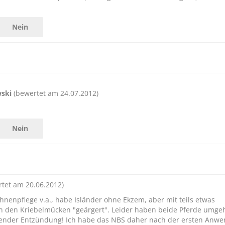
(0)
Nein
€ 49,90
€ 37,
(€ 37,90/Stück)
wski
(bewertet am 24.07.2012)
Nein
tet am 20.06.2012)
hnenpflege v.a., habe Isländer ohne Ekzem, aber mit teils etwas
n den Kriebelmücken "geärgert". Leider haben beide Pferde umg
ässender Entzündung! Ich habe das NBS daher nach der ersten Anw