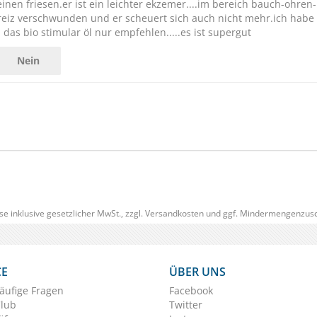
einen friesen.er ist ein leichter ekzemer....im bereich bauch-ohren-
ckreiz verschwunden und er scheuert sich auch nicht mehr.ich habe
 das bio stimular öl nur empfehlen.....es ist supergut
Nein
se inklusive gesetzlicher MwSt., zzgl.
Versandkosten
und ggf. Mindermengenzusc
CE
ÜBER UNS
äufige Fragen
Facebook
Club
Twitter