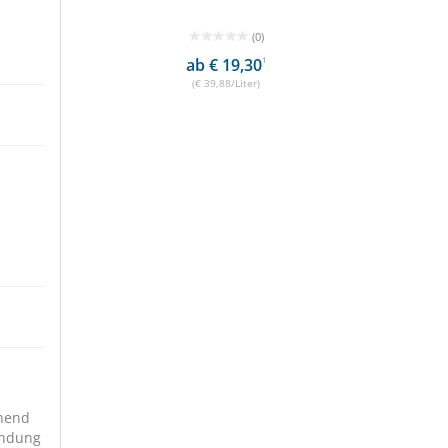
(0)
90
1
ab € 19,30
1
€
(€ 39,88/Liter)
ehend
endung