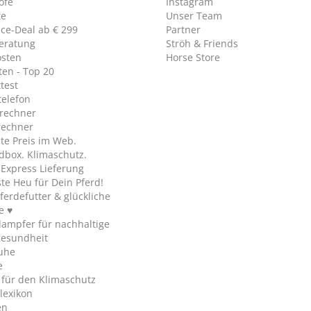
öfe
Instagram
te
Unser Team
ice-Deal ab € 299
Partner
eratung
Ströh & Friends
osten
Horse Store
en - Top 20
test
telefon
rechner
rechner
te Preis im Web.
dbox. Klimaschutz.
y Express Lieferung
te Heu für Dein Pferd!
ferdefutter & glückliche
e ♥
ampfer für nachhaltige
gesundheit
uhe
e
 für den Klimaschutz
lexikon
en