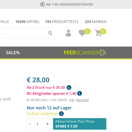
AB 119€ VERSANDKOSTENFREI
FÄLLE
10290
ARTIKEL
193
PRODUKTTESTS
224
MARKEN
0
0
SALE%
€ 28,00
Ab 2 Stück nur € 26,30
k
RC-Mitglieder sparen € 1,40
te und
(€ 28,00/Liter) | inkl. MwSt. zzgl.
Versand
,
Nur noch 12 auf Lager
Sofort lieferbar
Aktion Green-Pair-Price:
Menge
-
+
SPARE € 7,00