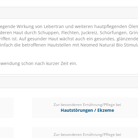
 pflegende Wirkung von Lebertran und weiteren hautpflegenden Öle
deren Haut durch Schuppen, Flechten, Juckreiz, Schürfungen, Grin
iffen ist. Auf gesunder Haut wächst auch ein gesundes, glänzendes
fach die betroffenen Hautstellen mit Neomed Natural Bio Stimul
Anwendung schon nach kurzer Zeit ein.
St.Hippolyt MOVIC
Dynamik & Bewegungs
SCHNÄPPCHEN
VERSANDK
Zur besonderen Ernährung/Pflege bei
Hautstörungen / Ekzeme
RABATT
12%
(16)
Zur besonderen Ernährung/Pflege bei
€ 119,90
€ 104