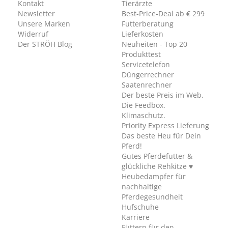
Kontakt
Tierärzte
Newsletter
Best-Price-Deal ab € 299
Unsere Marken
Futterberatung
Widerruf
Lieferkosten
Der STRÖH Blog
Neuheiten - Top 20
Produkttest
Servicetelefon
Düngerrechner
Saatenrechner
Der beste Preis im Web.
Die Feedbox.
Klimaschutz.
Priority Express Lieferung
Das beste Heu für Dein
Pferd!
Gutes Pferdefutter &
glückliche Rehkitze ♥
Heubedampfer für
nachhaltige
Pferdegesundheit
Hufschuhe
Karriere
Füttern für den