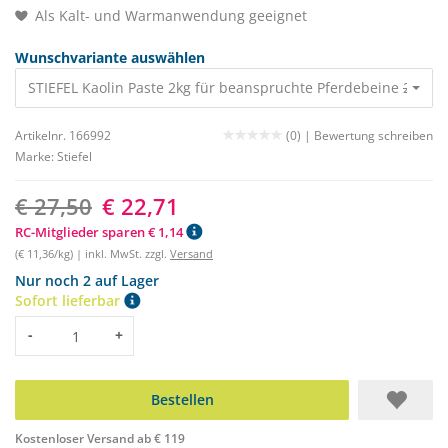
Als Kalt- und Warmanwendung geeignet
Wunschvariante auswählen
STIEFEL Kaolin Paste 2kg für beanspruchte Pferdebeine
27,50 
Artikelnr. 166992
(0) |
Bewertung schreiben
Marke:
Stiefel
€ 27,50
€ 22,71
RC-Mitglieder sparen € 1,14
(€ 11,36/kg) | inkl. MwSt. zzgl.
Versand
Nur noch 2 auf Lager
Sofort lieferbar
Menge
-
+
Bestellen
Kostenloser Versand ab € 119