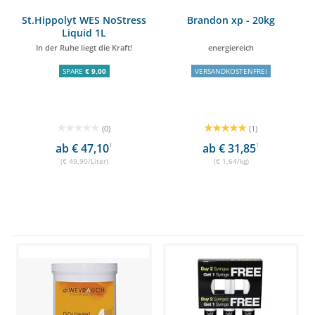
St.Hippolyt WES NoStress
Brandon xp - 20kg
Liquid 1L
In der Ruhe liegt die Kraft!
energiereich
SPARE
€ 9,00
VERSANDKOSTENFREI
(0)
(1)
ab € 47,10
1
ab € 31,85
1
(€ 49,90/Liter)
(€ 1,64/kg)