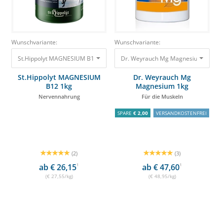
Wunschvariante:
Wunschvariante:
St.Hippolyt MAGNESIUM B12 1kg Nervennahrung 27,55 €
Dr. Weyrauch Mg Magnesium 1kg Für
St.Hippolyt MAGNESIUM
Dr. Weyrauch Mg
B12 1kg
Magnesium 1kg
Nervennahrung
Für die Muskeln
SPARE
€ 2,00
VERSANDKOSTENFREI
(2)
(3)
ab € 26,15
1
ab € 47,60
1
(€ 27,55/kg)
(€ 48,95/kg)