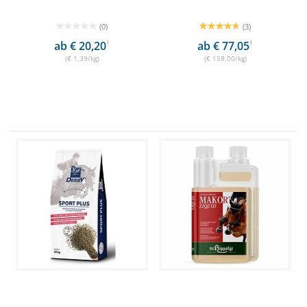
(0)
(3)
ab € 20,20
1
ab € 77,05
1
(€ 1,39/kg)
(€ 158,00/kg)