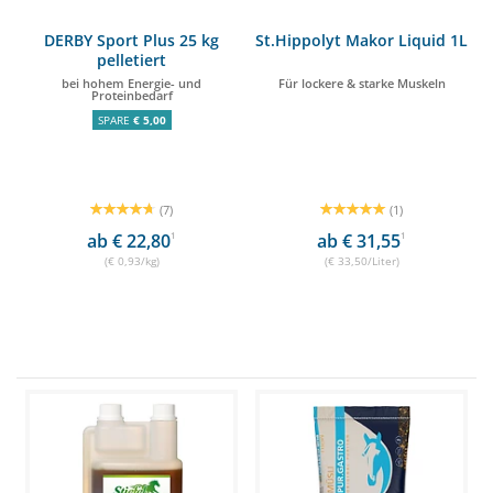
DERBY Sport Plus 25 kg
St.Hippolyt Makor Liquid 1L
pelletiert
bei hohem Energie- und
Für lockere & starke Muskeln
Proteinbedarf
SPARE
€ 5,00
(7)
(1)
ab € 22,80
1
ab € 31,55
1
(€ 0,93/kg)
(€ 33,50/Liter)