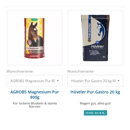
Wunschvariante:
Wunschvariante:
AGROBS Magnesium Pur 800g Für lockere Muskeln & starke Nerven 29,50
Höveler Pur.Gastro 20 kg Magen gut, 
AGROBS Magnesium Pur
Höveler Pur.Gastro 20 kg
800g
Für lockere Muskeln & starke
Magen gut, alles gut!
Nerven
SPARE BIS
€ 5,-