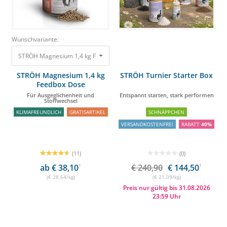
Wunschvariante:
STRÖH Magnesium 1,4 kg Feedbox Dose Für Ausgeglichenheit und Stoffwe
STRÖH Magnesium 1,4 kg
STRÖH Turnier Starter Box
Feedbox Dose
Für Ausgeglichenheit und
Entspannt starten, stark performen
Stoffwechsel
KLIMAFREUNDLICH
GRATISARTIKEL
SCHNÄPPCHEN
VERSANDKOSTENFREI
RABATT
40%
(11)
(0)
ab € 38,10
1
€ 240,90
€ 144,50
1
(€ 28,64/kg)
(€ 21,09/kg)
Preis nur gültig bis 31.08.2026
23:59 Uhr