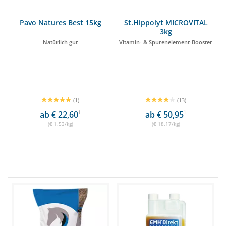
Pavo Natures Best 15kg
St.Hippolyt MICROVITAL
3kg
Natürlich gut
Vitamin- & Spurenelement-Booster
(1)
(13)
ab € 22,60
1
ab € 50,95
1
(€ 1,53/kg)
(€ 18,17/kg)