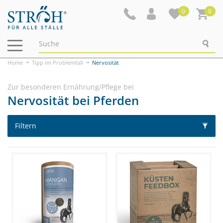
0
0
Navigation
ein-/ausblenden
Home
Tipp im Problemfall
Nervosität
Zur besonderen Ernährung/Pflege bei
Nervosität bei Pferden
Filtern