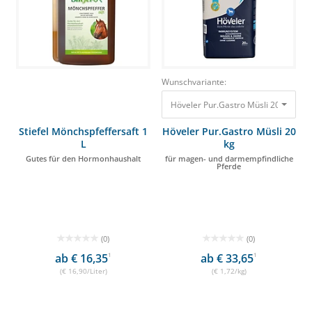
Wunschvariante:
Höveler Pur.Gastro Müsli 20 kg für
Stiefel Mönchspfeffersaft 1
Höveler Pur.Gastro Müsli 20
L
kg
Gutes für den Hormonhaushalt
für magen- und darmempfindliche
Pferde
(0)
(0)
ab € 16,35
1
ab € 33,65
1
(€ 16,90/Liter)
(€ 1,72/kg)