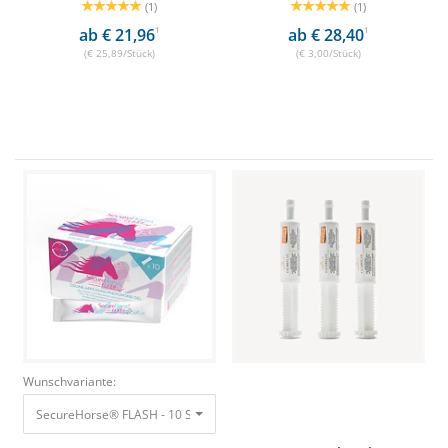
(1)
(1)
ab € 21,96
1
ab € 28,40
1
(€ 25,89/Stück)
(€ 3,00/Stück)
Wunschvariante:
SecureHorse® FLASH - 10 Sticks Beruhigungsgel für Pferde
44,90 €
39,50