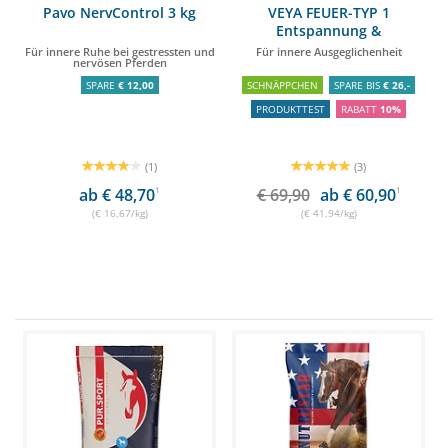
Pavo NervControl 3 kg
VEYA FEUER-TYP 1
Entspannung &
Wohlbefinden 1,5 kg
Für innere Ruhe bei gestressten und
Für innere Ausgeglichenheit
nervösen Pferden
SPARE
€ 12,00
SCHNÄPPCHEN
SPARE BIS
€ 26,-
PRODUKTTEST
RABATT
10%
(1)
(3)
ab € 48,70
1
€ 69,90
ab € 60,90
1
(€ 16,67/kg)
(€ 41,94/kg)