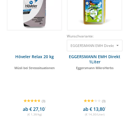
Wunschvariante:
EGGERSMANN EM
Höveler Relax 20 kg
EGGERSMANN EMH Direkt
1Liter
Müsli bei Stresssituationen
Eggersmann MikroHerbs
(3)
(3)
ab € 27,10
1
ab € 13,80
1
(€ 1,38/kg)
(€ 14,30/Liter)