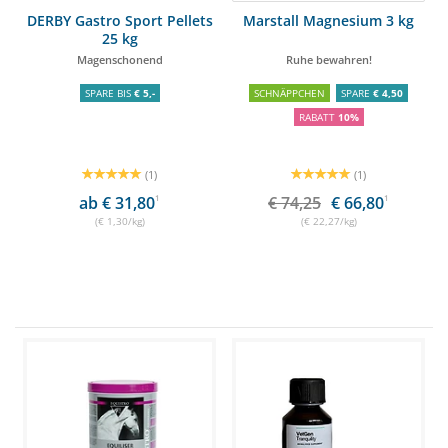
DERBY Gastro Sport Pellets
Marstall Magnesium 3 kg
25 kg
Magenschonend
Ruhe bewahren!
SPARE BIS
€ 5,-
SCHNÄPPCHEN
SPARE
€ 4,50
RABATT
10%
(1)
(1)
ab € 31,80
1
€ 74,25
€ 66,80
1
(€ 1,30/kg)
(€ 22,27/kg)