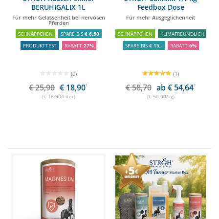
BERUHIGALIX 1L
Feedbox Dose
Für mehr Gelassenheit bei nervösen
Für mehr Ausgeglichenheit
Pferden
SCHNÄPPCHEN
SPARE BIS
€ 6,50
SCHNÄPPCHEN
KLIMAFREUNDLICH
PRODUKTTEST
RABATT
27%
SPARE BIS
€ 15,-
RABATT
6%
(0)
(1)
€ 25,90
€ 18,90
1
€ 58,70
ab € 54,64
1
(€ 18,90/Liter)
(€ 50,00/kg)