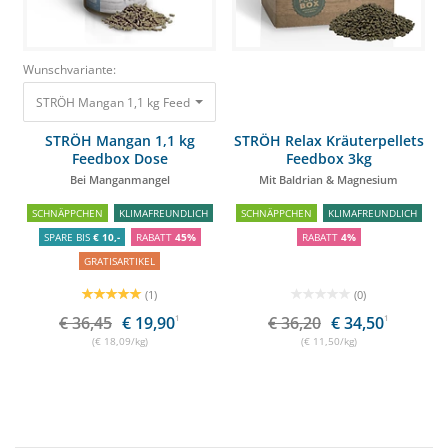
Wunschvariante:
STRÖH Mangan 1,1 kg Feedbox Dose Bei Manganmangel
36,45 €
19,90 €
STRÖH Mangan 1,1 kg
STRÖH Relax Kräuterpellets
Feedbox Dose
Feedbox 3kg
Bei Manganmangel
Mit Baldrian & Magnesium
SCHNÄPPCHEN
KLIMAFREUNDLICH
SCHNÄPPCHEN
KLIMAFREUNDLICH
SPARE BIS
€ 10,-
RABATT
45%
RABATT
4%
GRATISARTIKEL
(1)
(0)
€ 36,45
€ 19,90
1
€ 36,20
€ 34,50
1
(€ 18,09/kg)
(€ 11,50/kg)