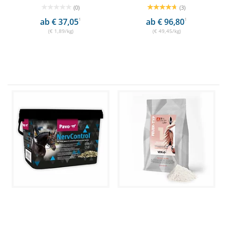
(0)
(3)
ab € 37,05
1
ab € 96,80
1
(€ 1,89/kg)
(€ 49,45/kg)