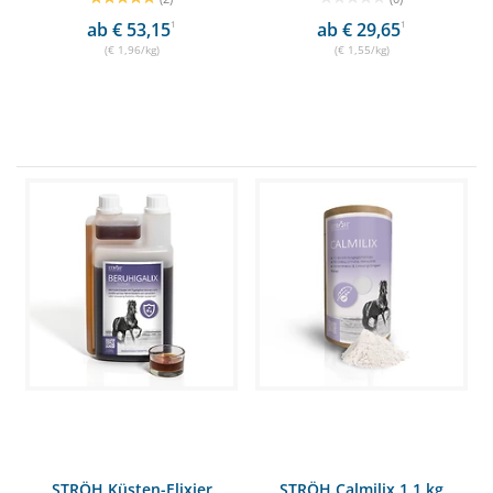
ab € 53,15
1
ab € 29,65
1
(€ 1,96/kg)
(€ 1,55/kg)
STRÖH Küsten-Elixier
STRÖH Calmilix 1,1 kg