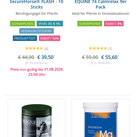
SecureHorse® FLASH - 10
EQUINE 74 Calmrelax 9er
Sticks
Pack
Beruhigungsgel für Pferde
Ideal für Pferde in Stresssituationen
SCHNÄPPCHEN
SPARE BIS
€ 15,-
SCHNÄPPCHEN
RABATT
5%
VERSANDKOSTENFREI
PRODUKTTEST
RABATT
12%
(6)
(1)
€ 44,90
€ 39,50
1
€ 59,00
€ 55,60
1
(€ 39,50/Stück)
(€ 6,18/Stück)
Preis nur gültig bis 31.08.2026
23:59 Uhr