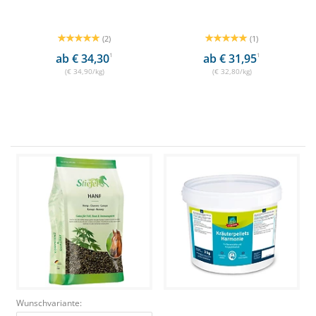
(2)
(1)
ab € 34,30
1
ab € 31,95
1
(€ 34,90/kg)
(€ 32,80/kg)
Wunschvariante: