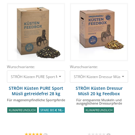
Wunschvariante:
Wunschvariante:
STRÖH Küsten PURE Sport Müsli getreidefrei 28 kg Feedbox Für magenemp
STRÖH Küsten PURE Sport
STRÖH Küsten Dressur
Müsli getreidefrei 28 kg
Müsli 20 kg Feedbox
Feedbox
Für magenempfindliche Sportpferde
Für entspannte Muskeln und
ausgeglichene Dressurpferde
KLIMAFREUNDLICH
SPARE BIS
€ 10,-
KLIMAFREUNDLICH
(2)
(0)