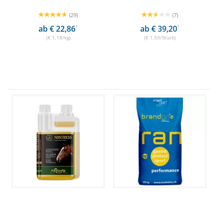
(29)
(7)
ab € 22,86
1
ab € 39,20
1
(€ 1,18/kg)
(€ 1,50/Stück)