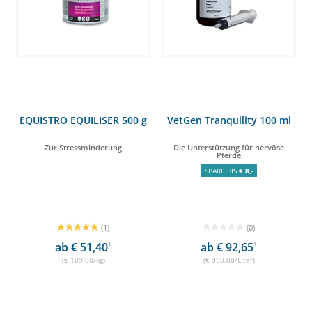
EQUISTRO EQUILISER 500 g
VetGen Tranquility 100 ml
Zur Stressminderung
Die Unterstützung für nervöse
Pferde
SPARE BIS
€ 8,-
(1)
(0)
ab € 51,40
1
ab € 92,65
1
(€ 109,80/kg)
(€ 990,00/Liter)