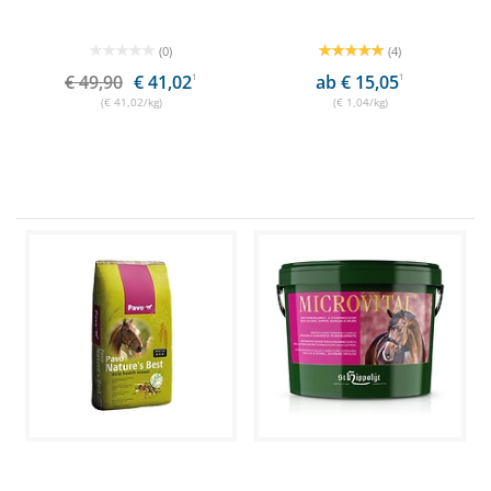
(0)
(4)
€ 49,90
€ 41,02
1
ab € 15,05
1
(€ 41,02/kg)
(€ 1,04/kg)