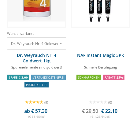
Wunschvariante:
Dr. Weyrauch Nr. 4 Goldwert 1kg Spurenelemente sind goldwert! 58,95 €
Dr. Weyrauch Nr. 4
NAF Instant Magic 3PK
Goldwert 1kg
Spurenelemente sind goldwert!
Schnelle Beruhigung
SPARE
€ 3,00
VERSANDKOSTENFREI
SCHNÄPPCHEN
RABATT
25%
PRODUKTTEST
(9)
(0)
ab € 57,30
1
€ 29,50
€ 22,10
1
(€ 58,95/kg)
(€ 1,23/Stück)