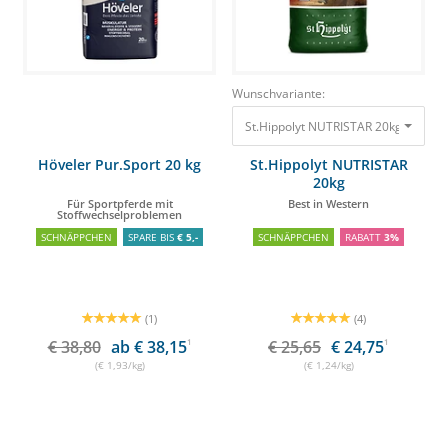
Wunschvariante:
St.Hippolyt NUTRISTAR 20kg Best i
Höveler Pur.Sport 20 kg
St.Hippolyt NUTRISTAR
20kg
Für Sportpferde mit
Best in Western
Stoffwechselproblemen
SCHNÄPPCHEN
SPARE BIS
€ 5,-
SCHNÄPPCHEN
RABATT
3%
(1)
(4)
€ 38,80
ab € 38,15
1
€ 25,65
€ 24,75
1
(€ 1,93/kg)
(€ 1,24/kg)