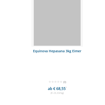
Equinova Hepasana 3kg Eimer
(0)
ab € 68,55
1
(€ 23,33/kg)