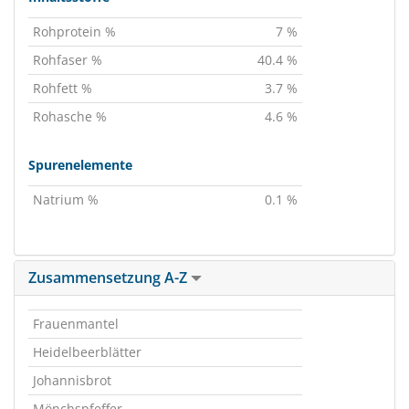
Rohprotein %
7 %
Rohfaser %
40.4 %
Rohfett %
3.7 %
Rohasche %
4.6 %
Spurenelemente
Natrium %
0.1 %
Zusammensetzung A-Z
Frauenmantel
Heidelbeerblätter
Johannisbrot
Mönchspfeffer