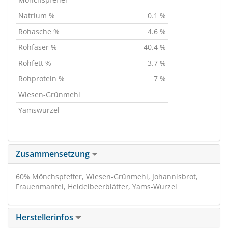
Natrium %
0.1 %
Rohasche %
4.6 %
Rohfaser %
40.4 %
Rohfett %
3.7 %
Rohprotein %
7 %
Wiesen-Grünmehl
Yamswurzel
Zusammensetzung
60% Mönchspfeffer, Wiesen-Grünmehl, Johannisbrot,
Frauenmantel, Heidelbeerblätter, Yams-Wurzel
Herstellerinfos