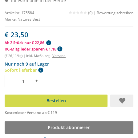
für Harmonie in der Herde
Artikelnr. 175584
(0) |
Bewertung schreiben
Marke:
Natures Best
€ 23,50
Ab 2 Stück nur € 22,86
k
RC-Mitglieder sparen € 1,18
(€ 26,11/kg) | inkl. MwSt. zzgl.
Versand
Nur noch 9 auf Lager
Sofort lieferbar
Menge
-
+
Bestellen
Kostenloser Versand ab € 119
Produkt abonnieren