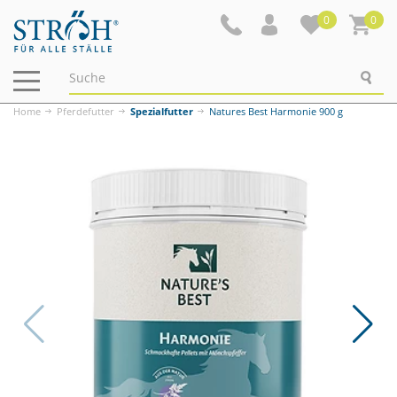
0
0
Navigation
ein-/ausblenden
Home
Pferdefutter
Spezialfutter
Natures Best Harmonie 900 g