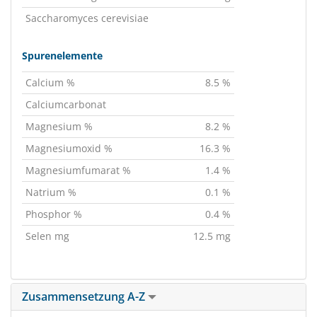
Saccharomyces cerevisiae
Spurenelemente
Calcium %
8.5 %
Calciumcarbonat
Magnesium %
8.2 %
Magnesiumoxid %
16.3 %
Magnesiumfumarat %
1.4 %
Natrium %
0.1 %
Phosphor %
0.4 %
Selen mg
12.5 mg
Zusammensetzung A-Z