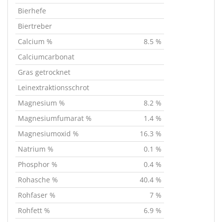
Bierhefe
Biertreber
Calcium %
8.5 %
Calciumcarbonat
Gras getrocknet
Leinextraktionsschrot
Magnesium %
8.2 %
Magnesiumfumarat %
1.4 %
Magnesiumoxid %
16.3 %
Natrium %
0.1 %
Phosphor %
0.4 %
Rohasche %
40.4 %
Rohfaser %
7 %
Rohfett %
6.9 %