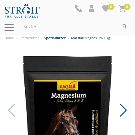
0
0
Navigation
ein-/ausblenden
Home
Pferdefutter
Spezialfutter
Marstall Magnesium 1 kg