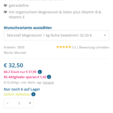
getreidefrei
mit organischem Magnesium & Selen plus Vitamin B &
Vitamin E
Wunschvariante auswählen
Marstall Magnesium 1 kg Ruhe bewahren! 32,50 €
Artikelnr. 5830
(1) |
Bewertung schreiben
Marke:
Marstall
€ 32,50
Ab 2 Stück nur € 31,90
k
RC-Mitglieder sparen € 1,63
(€ 32,50/kg) | inkl. MwSt. zzgl.
Versand
Nur noch 6 auf Lager
Sofort lieferbar
Menge
-
+