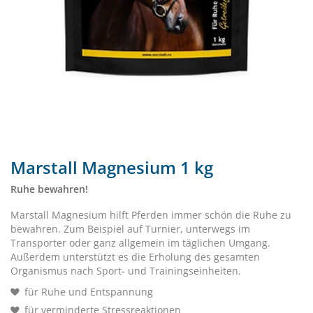
Marstall Magnesium 1 kg
Ruhe bewahren!
Marstall Magnesium hilft Pferden immer schön die Ruhe zu
bewahren. Zum Beispiel auf Turnier, unterwegs im
Transporter oder ganz allgemein im täglichen Umgang.
Außerdem unterstützt es die Erholung des gesamten
Organismus nach Sport- und Trainingseinheiten.
für Ruhe und Entspannung
für verminderte Stressreaktionen