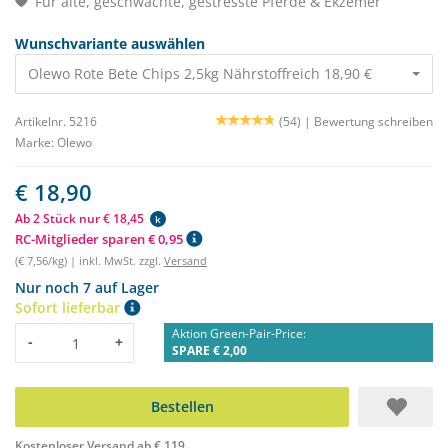
Für alte, geschwächte, gestresste Pferde & Ekzemer
Wunschvariante auswählen
Olewo Rote Bete Chips 2,5kg Nährstoffreich 18,90 €
Artikelnr. 5216
(54) |
Bewertung schreiben
Marke:
Olewo
€ 18,90
Ab 2 Stück nur € 18,45
k
RC-Mitglieder sparen € 0,95
(€ 7,56/kg) | inkl. MwSt. zzgl.
Versand
Nur noch 7 auf Lager
Sofort lieferbar
Aktion Green-Pair-Price:
Menge
-
+
SPARE € 2,00
Bestellen
Kostenloser Versand ab € 119