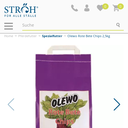
0
0
Navigation
ein-/ausblenden
Home
Pferdefutter
Spezialfutter
Olewo Rote Bete Chips 2,5kg