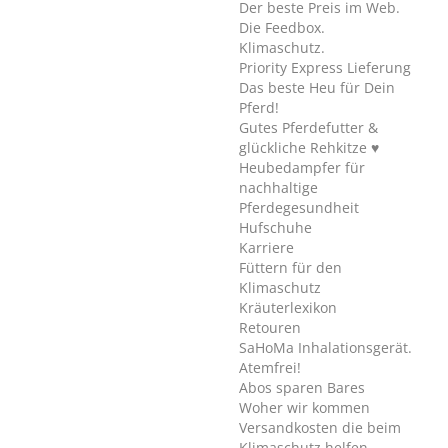
Der beste Preis im Web.
Die Feedbox.
Klimaschutz.
Priority Express Lieferung
Das beste Heu für Dein
Pferd!
Gutes Pferdefutter &
glückliche Rehkitze ♥
Heubedampfer für
nachhaltige
Pferdegesundheit
Hufschuhe
Karriere
Füttern für den
Klimaschutz
Kräuterlexikon
Retouren
SaHoMa Inhalationsgerät.
Atemfrei!
Abos sparen Bares
Woher wir kommen
Versandkosten die beim
Klimaschutz helfen.