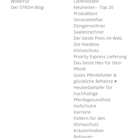
Widerruf
Lieferkosten
Der STRÖH Blog
Neuheiten - Top 20
Produkttest
Servicetelefon
Düngerrechner
Saatenrechner
Der beste Preis im Web.
Die Feedbox.
Klimaschutz.
Priority Express Lieferung
Das beste Heu für Dein
Pferd!
Gutes Pferdefutter &
glückliche Rehkitze ♥
Heubedampfer für
nachhaltige
Pferdegesundheit
Hufschuhe
Karriere
Füttern für den
Klimaschutz
Kräuterlexikon
Retouren