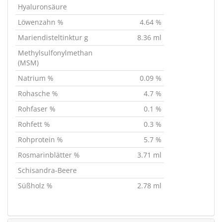
Hyaluronsäure
Löwenzahn %
4.64 %
Mariendisteltinktur g
8.36 ml
Methylsulfonylmethan
(MSM)
Natrium %
0.09 %
Rohasche %
4.7 %
Rohfaser %
0.1 %
Rohfett %
0.3 %
Rohprotein %
5.7 %
Rosmarinblätter %
3.71 ml
Schisandra-Beere
Süßholz %
2.78 ml