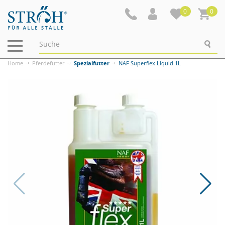
0
0
Navigation
ein-/ausblenden
Home
Pferdefutter
Spezialfutter
NAF Superflex Liquid 1L