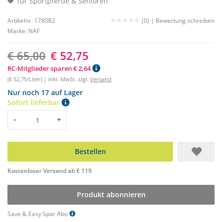
für Sportpferde & Senioren
Artikelnr. 178082
(0) |
Bewertung schreiben
Marke:
NAF
€ 65,00
€ 52,75
RC-Mitglieder sparen € 2,64
(€ 52,75/Liter) | inkl. MwSt. zzgl.
Versand
Nur noch 17 auf Lager
Sofort lieferbar
Menge
-
+
Bestellen
Kostenloser Versand ab € 119
Produkt abonnieren
Save & Easy Spar Abo