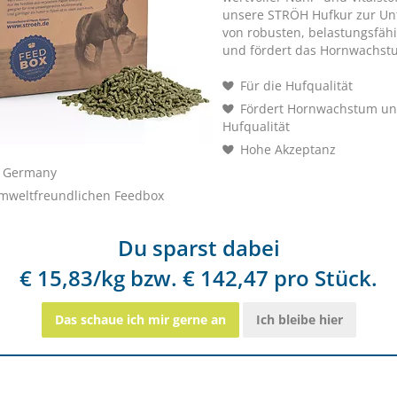
Hufrolle
unsere STRÖH Hufkur zur Un
von robusten, belastungsfäh
und fördert das Hornwachst
Zur besonderen Ernährung/Pflege bei
Für die Hufqualität
Zinkmangel
Fördert Hornwachstum un
Hufqualität
Hohe Akzeptanz
 Germany
umweltfreundlichen Feedbox
Du sparst dabei
€ 15,83/kg bzw. € 142,47 pro Stück.
eQ7+ Kraftpaket 3 k
Masse mit Klasse
Das schaue ich mir gerne an
Ich bleibe hier
SPARE
€ 10,00
VERSANDK
PRODUKTTEST