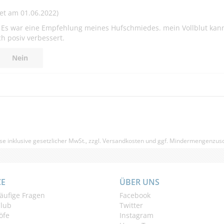
et am 01.06.2022)
n. Es war eine Empfehlung meines Hufschmiedes. mein Vollblut kan
ch posiv verbessert.
Nein
se inklusive gesetzlicher MwSt., zzgl.
Versandkosten
und ggf. Mindermengenzusc
CE
ÜBER UNS
äufige Fragen
Facebook
Club
Twitter
öfe
Instagram