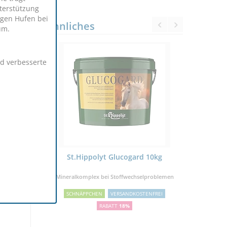
terstützung
igen Hufen bei
Ähnliches
um.
d verbesserte
g Eimer
St.Hippolyt Glucogard 10kg
ESS Supp
Mineralkomplex bei Stoffwechselproblemen
OSTENFREI
SCHNÄPPCHEN
VERSANDKOSTENFREI
RABATT
18%