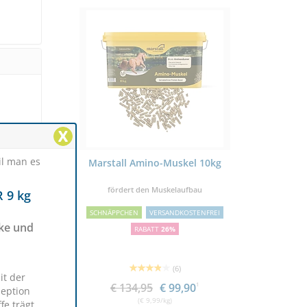
X
n
il man es
eral - 25,0
Marstall Amino-Muskel 10kg
STIEFEL S
futter
fördert den Muskelaufbau
für At
 9 kg
SCHNÄPPCHEN
VERSANDKOSTENFREI
rke und
RABATT
26%
(6)
it der
€ 134,95
€ 99,90
1
zeption
(€ 9,99/kg)
fe trägt