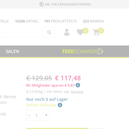
AB 119€ VERSANDKOSTENFREI
FÄLLE
10286
ARTIKEL
193
PRODUKTTESTS
223
MARKEN
0
0
SALE%
€ 129,05
€ 117,48
RC-Mitglieder sparen € 5,87
(€ 23,50/kg) | inkl. MwSt. zzgl.
Versand
! Bestes
Nur noch 5 auf Lager
ysin
Sofort lieferbar
nde
Menge
-
+