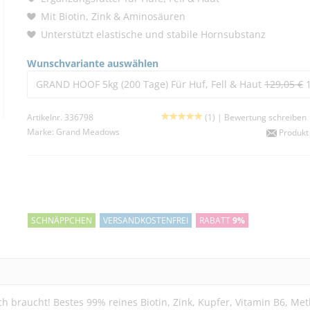
Mit Biotin, Zink & Aminosäuren
Unterstützt elastische und stabile Hornsubstanz
Wunschvariante auswählen
GRAND HOOF 5kg (200 Tage) Für Huf, Fell & Haut
129,05 €
1
Artikelnr. 336798
(1) |
Bewertung schreiben
Marke:
Grand Meadows
Produkt
SCHNÄPPCHEN
VERSANDKOSTENFREI
RABATT
9%
 braucht! Bestes 99% reines Biotin, Zink, Kupfer, Vitamin B6, Met