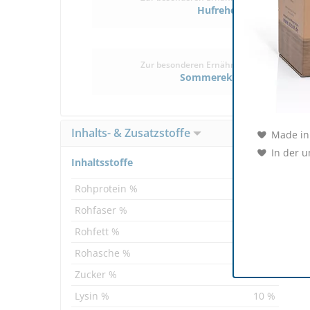
Hufrehe
Zur besonderen Ernährung/Pflege bei
Sommerekzem
Inhalts- & Zusatzstoffe
Made in
In der 
Inhaltsstoffe
Rohprotein %
14 %
Rohfaser %
8 %
Rohfett %
6 %
Rohasche %
4 %
Zucker %
3 %
Lysin %
10 %