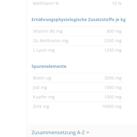
Methionin %
10 %
Ernährungsphysiologische Zusatzstoffe je kg
Vitamin B6 mg
800 mg
DL-Methionin mg
2500 mg
L-Lysin mg
1250 mg
Spurenelemente
Biotin ug
3000 mg
Jod mg
1000 mg
Kupfer mg
1000 mg
Zink mg
10000 mg
Zusammensetzung A-Z