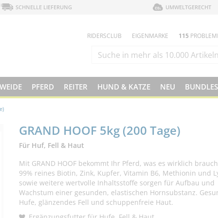
SCHNELLE LIEFERUNG
UMWELTGERECHT
RIDERSCLUB
EIGENMARKE
115
PROBLEM
 WEIDE
PFERD
REITER
HUND & KATZE
NEU
BUNDLES
e)
GRAND HOOF 5kg (200 Tage)
Für Huf, Fell & Haut
Mit GRAND HOOF bekommt Ihr Pferd, was es wirklich braucht
99% reines Biotin, Zink, Kupfer, Vitamin B6, Methionin und L
sowie weitere wertvolle Inhaltsstoffe sorgen für Aufbau und
Wachstum einer gesunden, elastischen Hornsubstanz. Gesu
Hufe, glänzendes Fell und schuppenfreie Haut.
Ergänzungsfutter für Hufe, Fell & Haut