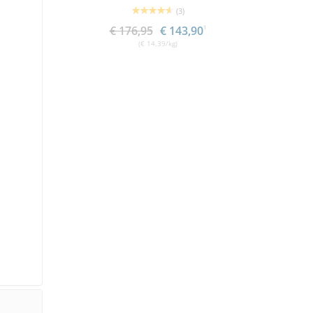
(3)
1
€ 176,95
€ 143,90
1
(€ 14,39/kg)