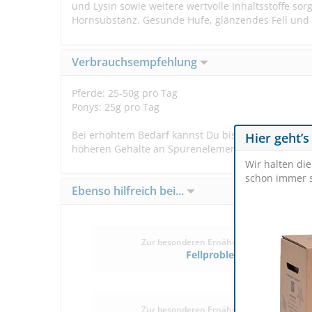
und Lysin sowie weitere wertvolle Inhaltsstoffe s
Hornsubstanz. Gesunde Hufe, glänzendes Fell und
Verbrauchsempfehlung
Pferde: 25-50g pro Tag
Ponys: 25g pro Tag
Bei erhöhtem Bedarf kannst Du bis zu einer gesamt
Hier geht’s
höheren Gehalte an Spurenelementen nicht mehr als
Wir halten di
schon immer s
Ebenso hilfreich bei...
Zur besonderen Ernährung/Pflege bei
Fellprobleme
Zur besonderen Ernährung/Pflege bei