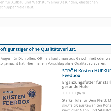
orgen für Aufbau und Wachstum einer gesunden, elastischen
 schuppenfreie Haut.
en Dosis von 75g füttern. Wegen der gegenüber Alleinfuttermittel
 oft günstiger ohne Qualitätsverlust.
 bis zu je 75g je Tier und Tag verfüttern.
e Augen für Dich offen. Oftmals kauft man aus Gewohnheit oder we
EGGERSMANN Golden Min
o gemacht hat. Hier mal ein Vorschlag ohne Qualität zu sparen.
kg
Schmackhaftes Mineral
STRÖH Küsten HUFKUR
Feedbox
Ergänzungsfutter für sta
gesunde Hufe
Zur besonderen Ernährung/Pflege bei
Hautstörungen / Ekzeme
(0) 💚
(11)
Starke Hufe für Dein Pferd: M
ab € 50,05
1
sorgfältig ausgewählten Kon
(€ 2,04/kg)
wertvoller Nähr- und Vitalstof
Zur besonderen Ernährung/Pflege bei