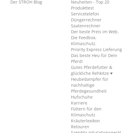
Der STRÖH Blog
Neuheiten - Top 20
Produkttest
Servicetelefon
Düngerrechner
Saatenrechner
Der beste Preis im Web.
Die Feedbox.
Klimaschutz.
Priority Express Lieferung
Das beste Heu für Dein
Pferd!
Gutes Pferdefutter &
glückliche Rehkitze ♥
Heubedampfer für
nachhaltige
Pferdegesundheit
Hufschuhe
Karriere
Füttern für den
Klimaschutz
Kräuterlexikon
Retouren
SaHoMa Inhalationsgerät.