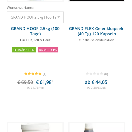
Wunschvariante:
GRAND HOOF 2,5kg (100 Tage) Für Huf, Fell & Haut
69,50 €
61,98 €
GRAND HOOF 2,5kg (100
GRAND FLEX Gelenkkapseln
Tage)
(40 Tg) 120 Kapseln
Für Huf, Fell & Haut
für die Gelenkfunktion
SCHNÄPPCHEN
RABATT
11%
(1)
(0)
€ 69,50
€ 61,98
1
ab € 44,05
1
(€ 24,79/kg)
(€ 0,38/Stück)