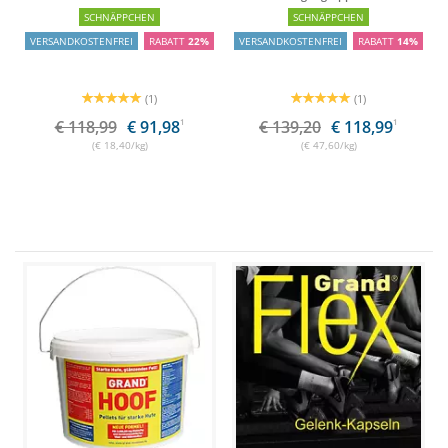
SCHNÄPPCHEN
SCHNÄPPCHEN
VERSANDKOSTENFREI
RABATT
22%
VERSANDKOSTENFREI
RABATT
14%
(1)
(1)
€ 118,99
€ 91,98
1
€ 139,20
€ 118,99
1
(€ 18,40/kg)
(€ 47,60/kg)