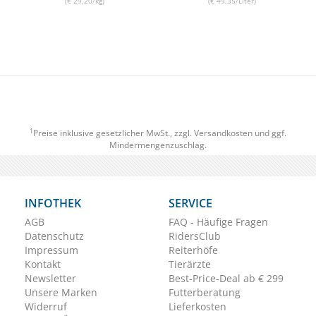
(€ 29,20/kg)
(€ 49,35/Liter)
1
Preise inklusive gesetzlicher MwSt., zzgl.
Versandkosten
und ggf.
Mindermengenzuschlag.
INFOTHEK
SERVICE
AGB
FAQ - Häufige Fragen
Datenschutz
RidersClub
Impressum
Reiterhöfe
Kontakt
Tierärzte
Newsletter
Best-Price-Deal ab € 299
Unsere Marken
Futterberatung
Widerruf
Lieferkosten