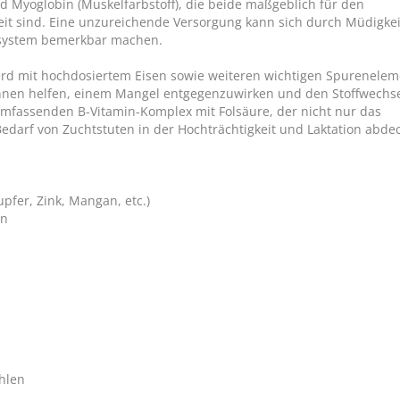
nd Myoglobin (Muskelfarbstoff), die beide maßgeblich für den
eit sind. Eine unzureichende Versorgung kann sich durch Müdigkei
system bemerkbar machen.
erd mit hochdosiertem Eisen sowie weiteren wichtigen Spurenele
önnen helfen, einem Mangel entgegenzuwirken und den Stoffwechse
 umfassenden B-Vitamin-Komplex mit Folsäure, der nicht nur das
darf von Zuchtstuten in der Hochträchtigkeit und Laktation abdec
fer, Zink, Mangan, etc.)
AGROBS Maiscobs
en
Pure Energie
(29)
ab € 22,86
1
hlen
(€ 1,18/kg)