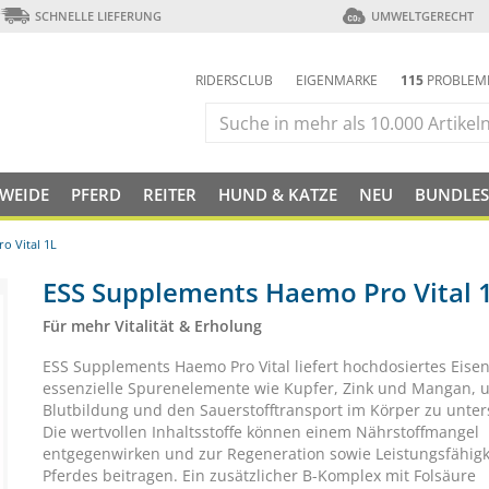
SCHNELLE LIEFERUNG
UMWELTGERECHT
RIDERSCLUB
EIGENMARKE
115
PROBLEM
 WEIDE
PFERD
REITER
HUND & KATZE
NEU
BUNDLES
o Vital 1L
ESS Supplements Haemo Pro Vital 
Für mehr Vitalität & Erholung
ESS Supplements Haemo Pro Vital liefert hochdosiertes Eise
essenzielle Spurenelemente wie Kupfer, Zink und Mangan, 
Blutbildung und den Sauerstofftransport im Körper zu unter
Die wertvollen Inhaltsstoffe können einem Nährstoffmangel
entgegenwirken und zur Regeneration sowie Leistungsfähigk
Pferdes beitragen. Ein zusätzlicher B-Komplex mit Folsäure