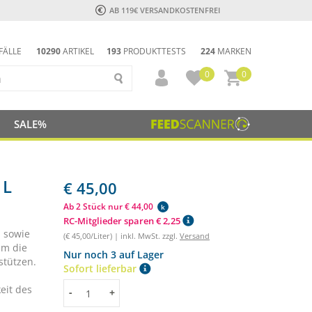
AB 119€ VERSANDKOSTENFREI
FÄLLE
10290
ARTIKEL
193
PRODUKTTESTS
224
MARKEN
0
0
SALE%
1L
€ 45,00
Ab 2 Stück nur € 44,00
k
RC-Mitglieder sparen € 2,25
n sowie
(€ 45,00/Liter) | inkl. MwSt. zzgl.
Versand
um die
Nur noch 3 auf Lager
stützen.
Sofort lieferbar
eit des
Menge
-
+