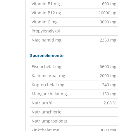
Vitamin B1 mg
600 mg
Vitamin B12 ug
10000 ug
Vitamin C mg
3000 mg
Propylenglykol
Niacinamid mg
2350 mg
Spurenelemente
Eisenchelat mg
6600 mg
Kaliumsorbat mg
2000 mg
Kupferchelat mg
240 mg
Manganchelat mg
1150 mg
Natrium %
2.08 %
Natriumchlorid
Natriumpropionat
Zinkchelat mg
3000 mg