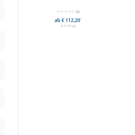
(0)
ab € 112,20
1
€ 3
(€ 4,76/kg)