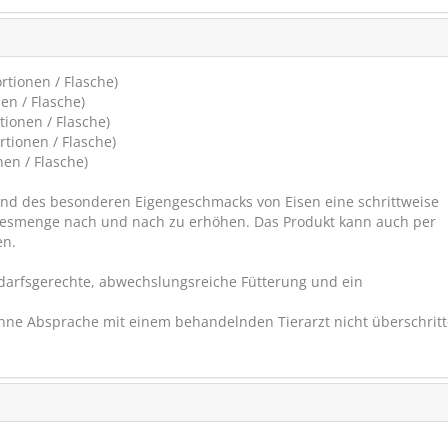
rtionen / Flasche)
en / Flasche)
tionen / Flasche)
rtionen / Flasche)
nen / Flasche)
rund des besonderen Eigengeschmacks von Eisen eine schrittweise
agesmenge nach und nach zu erhöhen. Das Produkt kann auch per
en.
bedarfsgerechte, abwechslungsreiche Fütterung und ein
ohne Absprache mit einem behandelnden Tierarzt nicht überschrit
DERBY Elasticum
für Bänder, Sehnen und