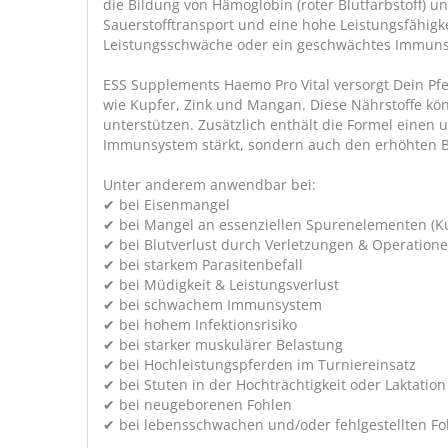
die Bildung von Hämoglobin (roter Blutfarbstoff) u
Sauerstofftransport und eine hohe Leistungsfähigk
Leistungsschwäche oder ein geschwächtes Immun
ESS Supplements Haemo Pro Vital versorgt Dein Pf
wie Kupfer, Zink und Mangan. Diese Nährstoffe k
unterstützen. Zusätzlich enthält die Formel einen
Immunsystem stärkt, sondern auch den erhöhten Be
Unter anderem anwendbar bei:
✔ bei Eisenmangel
✔ bei Mangel an essenziellen Spurenelementen (Kup
✔ bei Blutverlust durch Verletzungen & Operation
✔ bei starkem Parasitenbefall
✔ bei Müdigkeit & Leistungsverlust
✔ bei schwachem Immunsystem
✔ bei hohem Infektionsrisiko
✔ bei starker muskulärer Belastung
✔ bei Hochleistungspferden im Turniereinsatz
✔ bei Stuten in der Hochträchtigkeit oder Laktation
✔ bei neugeborenen Fohlen
✔ bei lebensschwachen und/oder fehlgestellten Fo