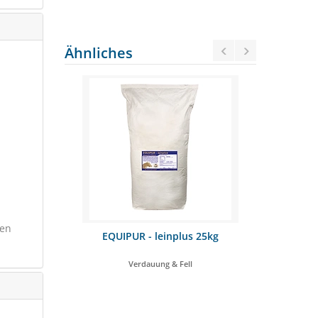
Preis nur g
Ähnliches
ten
 700g
EQUIPUR - leinplus 25kg
VEYA WA
 Gelenke
Verdauung & Fell
Stä
SCHNÄPPCHEN