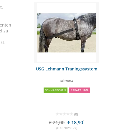
t,
menten
l zu
kt.
 20kg
USG Lehmann Traningssystem
STRÖH
schwarz
Ergänzungsfu
SCHNÄPPCHEN
RABATT
10%
SCHNÄPPCHEN
(0)
€ 21,00
€ 18,90
1
€
(€ 18,90/Stück)