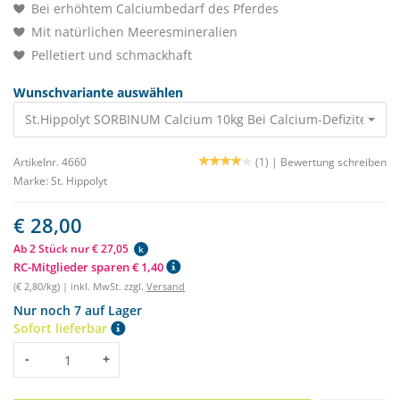
Bei erhöhtem Calciumbedarf des Pferdes
Mit natürlichen Meeresmineralien
Pelletiert und schmackhaft
Wunschvariante auswählen
St.Hippolyt SORBINUM Calcium 10kg Bei Calcium-Defiziten 28,
Artikelnr. 4660
(1) |
Bewertung schreiben
Marke:
St. Hippolyt
€ 28,00
Ab 2 Stück nur € 27,05
k
RC-Mitglieder sparen € 1,40
(€ 2,80/kg) | inkl. MwSt. zzgl.
Versand
Nur noch 7 auf Lager
Sofort lieferbar
Menge
-
+