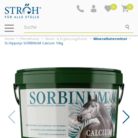
0
0
Navigation
ein-/ausblenden
Home
Pferdefutter
Misch- & Ergänzungsfutter
Mineralfuttermittel
St.Hippolyt SORBINUM Calcium 10kg