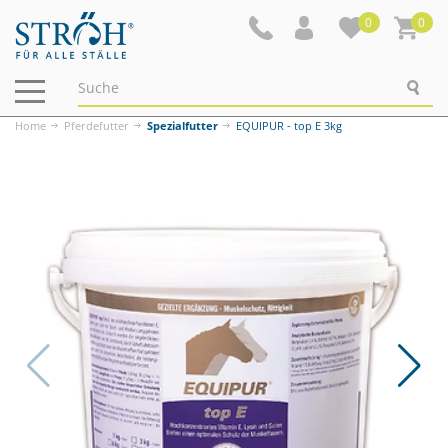
0
0
Navigation
ein-/ausblenden
Home
Pferdefutter
Spezialfutter
EQUIPUR - top E 3kg