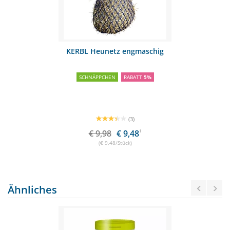
KERBL Heunetz engmaschig
SCHNÄPPCHEN
RABATT
5%
(3)
€ 9,98
€ 9,48
1
(€ 9,48/Stück)
Ähnliches