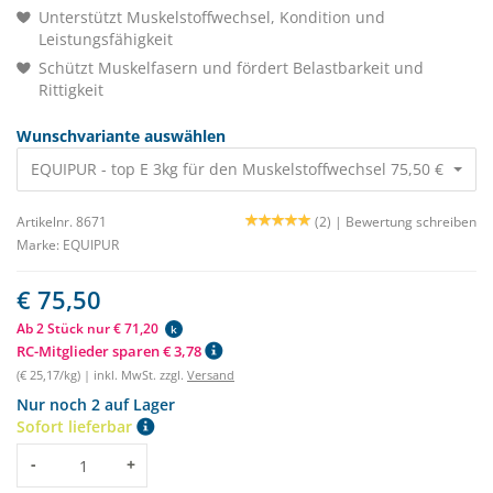
Unterstützt Muskelstoffwechsel, Kondition und
Leistungsfähigkeit
Schützt Muskelfasern und fördert Belastbarkeit und
Rittigkeit
Wunschvariante auswählen
EQUIPUR - top E 3kg für den Muskelstoffwechsel 75,50 €
Artikelnr. 8671
(2) |
Bewertung schreiben
Marke:
EQUIPUR
€ 75,50
Ab 2 Stück nur € 71,20
k
RC-Mitglieder sparen € 3,78
(€ 25,17/kg) | inkl. MwSt. zzgl.
Versand
Nur noch 2 auf Lager
Sofort lieferbar
Menge
-
+