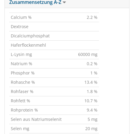
Zusammensetzung A-Z
Calcium %
2.2 %
Dextrose
Dicalciumphosphat
Haferflockenmehl
L-Lysin mg
60000 mg
Natrium %
0.2 %
Phosphor %
1 %
Rohasche %
13.4 %
Rohfaser %
1.8 %
Rohfett %
10.7 %
Rohprotein %
9.4 %
Selen aus Natriumselenit
5 mg
Selen mg
20 mg