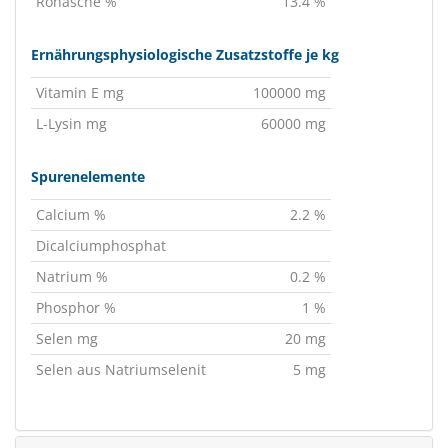
Rohasche %
13.4 %
Ernährungsphysiologische Zusatzstoffe je kg
Vitamin E mg
100000 mg
L-Lysin mg
60000 mg
Spurenelemente
Calcium %
2.2 %
Dicalciumphosphat
Natrium %
0.2 %
Phosphor %
1 %
Selen mg
20 mg
Selen aus Natriumselenit
5 mg