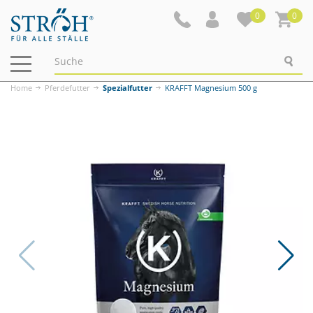
0
0
Navigation
ein-/ausblenden
Home
Pferdefutter
Spezialfutter
KRAFFT Magnesium 500 g