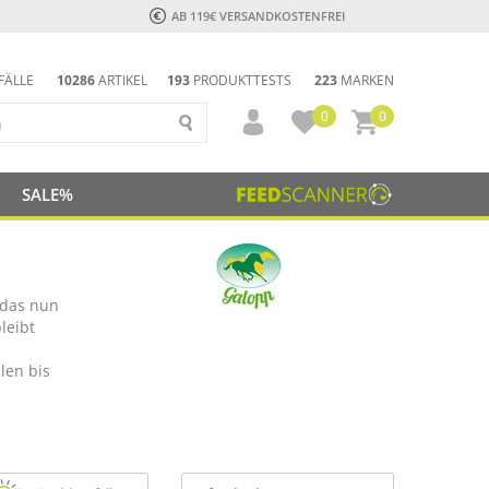
AB 119€ VERSANDKOSTENFREI
FÄLLE
10286
ARTIKEL
193
PRODUKTTESTS
223
MARKEN
0
0
SALE%
 das nun
leibt
,
len bis