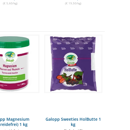
(€ 5,60/kg)
(€ 19,50/kg)
opp Magnesium
Galopp Sweeties HolButte 1
treidefrei) 1 kg
kg