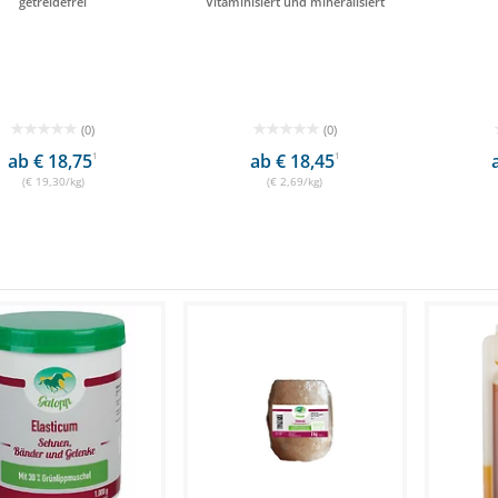
getreidefrei
Vitaminisiert und mineralisiert
(0)
(0)
ab € 18,75
1
ab € 18,45
1
(€ 19,30/kg)
(€ 2,69/kg)