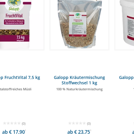
p FruchtVital 7,5 kg
Galopp Kräutermischung
Galopp 
Stoffwechsel 1 kg
italstoffreiches Müsli
100 % Naturkräutermischung
(0)
(0)
ab € 17,90
1
ab € 23,75
1