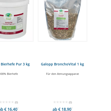
Bierhefe Pur 3 kg
Galopp BronchoVital 1 kg
100% Bierhefe
Für den Atmungsapparat
(0)
(0)
ab € 16,40
1
ab € 18,90
1