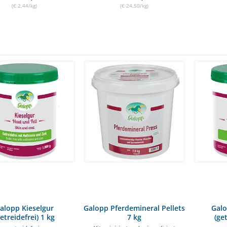
(€ 2,44/kg)
(€ 24,50/kg)
alopp Kieselgur
Galopp Pferdemineral Pellets
Gal
getreidefrei) 1 kg
7 kg
(ge