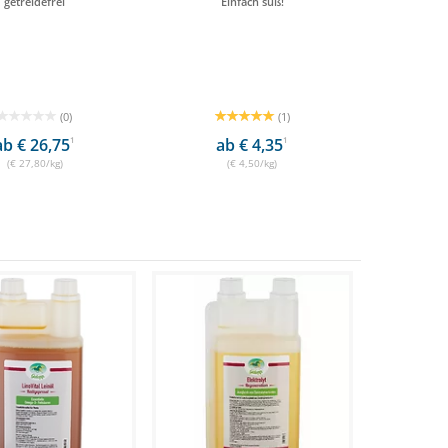
getreidefrei
Einfach süß!
(0)
(1)
ab € 26,75
1
ab € 4,35
1
(€ 27,80/kg)
(€ 4,50/kg)