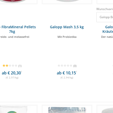
Wunschvari
 FibraMineral Pellets
Galopp Mash 3,5 kg
Gal
7kg
Kräute
reide- und melassefrei
Mit Probiotika
Der natü
(1)
(0)
ab € 20,30
1
ab € 10,15
1
(€ 2,97/kg)
(€ 2,94/kg)