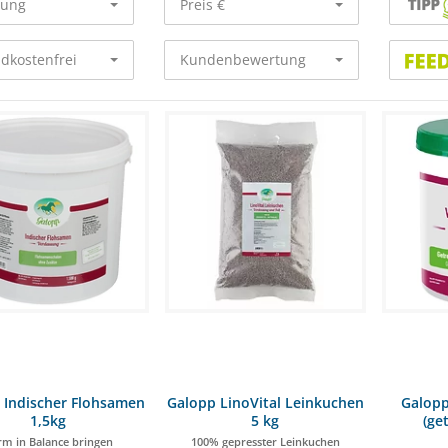
rung
Preis €
dkostenfrei
Kundenbewertung
 Indischer Flohsamen
Galopp LinoVital Leinkuchen
Galopp
1,5kg
5 kg
(ge
m in Balance bringen
100% gepresster Leinkuchen