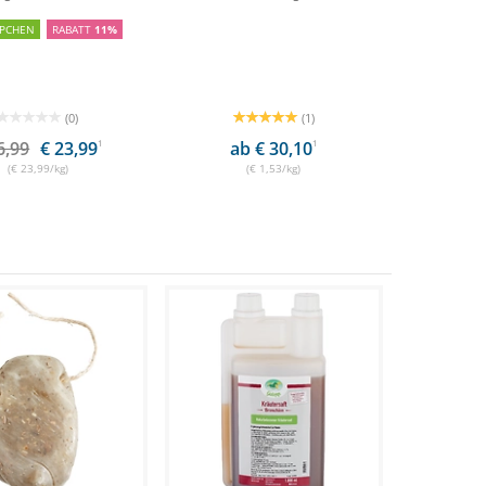
PCHEN
RABATT
11%
(0)
(1)
6,99
€ 23,99
1
ab € 30,10
1
(€ 23,99/kg)
(€ 1,53/kg)