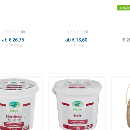
SCHNÄP
(0)
(0)
ab € 26,75
1
ab € 18,60
1
€ 2
(€ 18,20/kg)
(€ 3,80/kg)