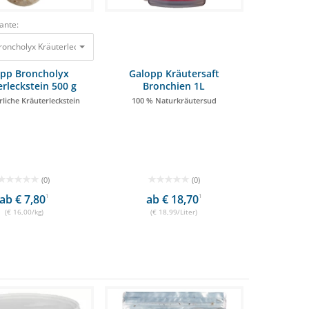
ante:
Galopp Broncholyx Kräuterleckstein 500 g Der natürliche Kräuterleckstein 8,00 €
opp Broncholyx
Galopp Kräutersaft
rleckstein 500 g
Bronchien 1L
rliche Kräuterleckstein
100 % Naturkräutersud
(0)
(0)
ab € 7,80
1
ab € 18,70
1
(€ 16,00/kg)
(€ 18,99/Liter)