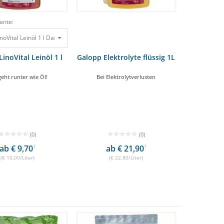
ante:
noVital Leinöl 1 l Das geht runter wie Öl! 10,00 €
inoVital Leinöl 1 l
Galopp Elektrolyte flüssig 1L
geht runter wie Öl!
Bei Elektrolytverlusten
(0)
(0)
ab € 9,70
1
ab € 21,90
1
(€ 10,00/Liter)
(€ 22,80/Liter)