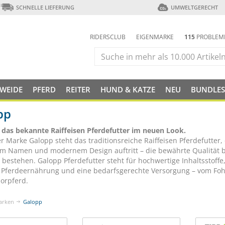
SCHNELLE LIEFERUNG
UMWELTGERECHT
RIDERSCLUB
EIGENMARKE
115
PROBLEM
 WEIDE
PFERD
REITER
HUND & KATZE
NEU
BUNDLES
pp
 das bekannte Raiffeisen Pferdefutter im neuen Look.
er Marke Galopp steht das traditionsreiche Raiffeisen Pferdefutter,
m Namen und modernem Design auftritt – die bewährte Qualität b
 bestehen. Galopp Pferdefutter steht für hochwertige Inhaltsstoffe
 Pferdeernährung und eine bedarfsgerechte Versorgung – vom Foh
orpferd.
arken
Galopp