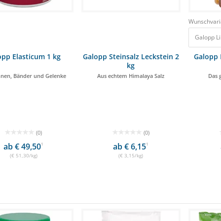
Wunschvari
Galopp Li
opp Elasticum 1 kg
Galopp Steinsalz Leckstein 2
Galopp L
kg
hnen, Bänder und Gelenke
Aus echtem Himalaya Salz
Das 
(0)
(0)
ab € 49,50
1
ab € 6,15
1
(€ 51,30/kg)
(€ 3,15/kg)