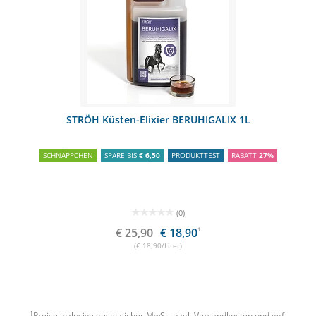
STRÖH Küsten-Elixier BERUHIGALIX 1L
SCHNÄPPCHEN
SPARE BIS
€ 6,50
PRODUKTTEST
RABATT
27%
(0)
€ 25,90
€ 18,90
1
(€ 18,90/Liter)
1
Preise inklusive gesetzlicher MwSt., zzgl.
Versandkosten
und ggf.