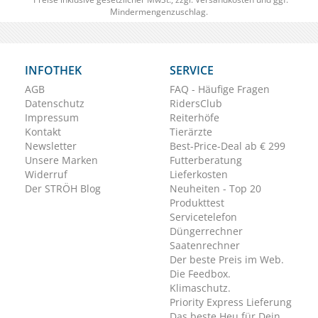
Mindermengenzuschlag.
INFOTHEK
SERVICE
AGB
FAQ - Häufige Fragen
Datenschutz
RidersClub
Impressum
Reiterhöfe
Kontakt
Tierärzte
Newsletter
Best-Price-Deal ab € 299
Unsere Marken
Futterberatung
Widerruf
Lieferkosten
Der STRÖH Blog
Neuheiten - Top 20
Produkttest
Servicetelefon
Düngerrechner
Saatenrechner
Der beste Preis im Web.
Die Feedbox.
Klimaschutz.
Priority Express Lieferung
Das beste Heu für Dein