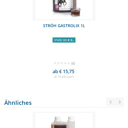
STRÖH GASTROLIX 1L
SPARE BIS
€ 3,-
(0)
ab € 15,75
1
(€ 16,65/Liter)
Ähnliches