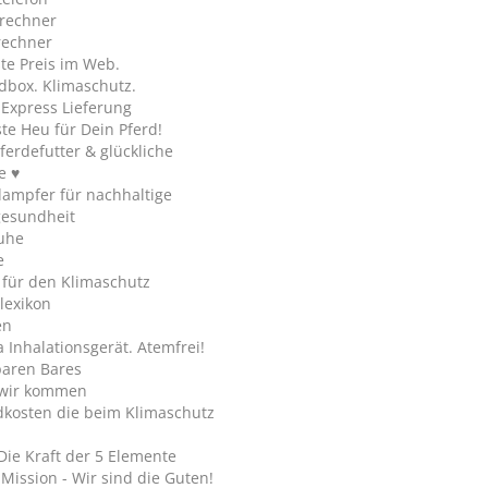
rechner
rechner
te Preis im Web.
dbox. Klimaschutz.
y Express Lieferung
te Heu für Dein Pferd!
ferdefutter & glückliche
e ♥
ampfer für nachhaltige
gesundheit
uhe
e
 für den Klimaschutz
lexikon
en
Inhalationsgerät. Atemfrei!
paren Bares
wir kommen
dkosten die beim Klimaschutz
Die Kraft der 5 Elemente
Mission - Wir sind die Guten!