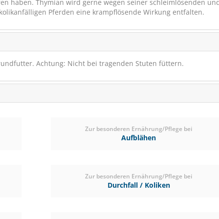
n haben. Thymian wird gerne wegen seiner schleimlösenden un
kolikanfälligen Pferden eine krampflösende Wirkung entfalten.
rundfutter. Achtung: Nicht bei tragenden Stuten füttern.
EGGERSMANN Horse Vital
kg
Zur besonderen Ernährung/Pflege bei
Schmackhaftes Mineral
Aufblähen
Zur besonderen Ernährung/Pflege bei
Durchfall / Koliken
(6)
ab € 64,75
1
(€ 2,64/kg)