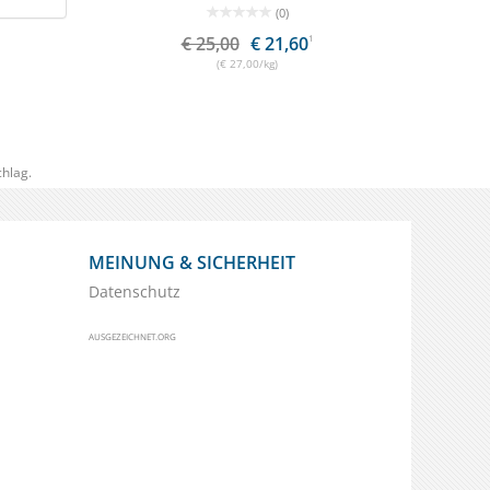
(0)
€ 25,00
€ 21,60
1
€
(€ 27,00/kg)
hlag.
MEINUNG & SICHERHEIT
Datenschutz
AUSGEZEICHNET.ORG