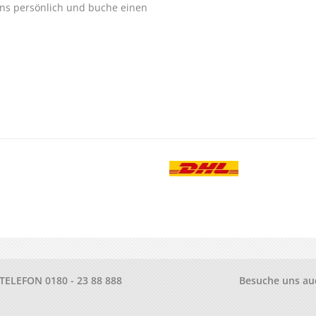
ns persönlich und buche einen
.
-TELEFON
0180 - 23 88 888
Besuche uns au