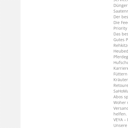
Dünger
Saaten
Der bes
Die Fee
Priorit
Das bes
Gutes P
Rehkitz
Heubed
Pferde
Hufsch
Karrier
Füttern
Kräuter
Retour
SaHoMa 
Abos s
Woher 
Versan
helfen.
VEYA – 
Unsere 