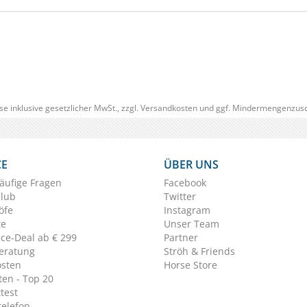
(0)
ab € 28,25
1
(€ 36,13/kg)
se inklusive gesetzlicher MwSt., zzgl.
Versandkosten
und ggf. Mindermengenzusc
CE
ÜBER UNS
äufige Fragen
Facebook
Club
Twitter
öfe
Instagram
te
Unser Team
ice-Deal ab € 299
Partner
eratung
Ströh & Friends
osten
Horse Store
en - Top 20
test
telefon