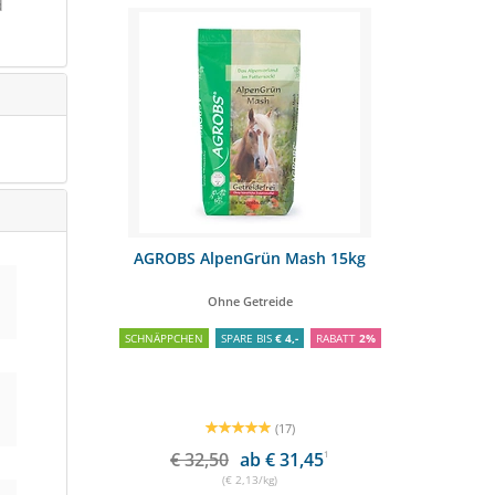
d
 Plus- 25,0
AGROBS AlpenGrün Mash 15kg
STIEFEL Kr
futter
Ohne Getreide
At
SCHNÄPPCHEN
SPARE BIS
€ 4,-
RABATT
2%
(17)
€ 32,50
ab € 31,45
1
(€ 2,13/kg)