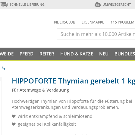
SCHNELLE LIEFERUNG
UMWELTGERECHT
RIDERSCLUB
EIGENMARKE
115
PROBLEM
 WEIDE
PFERD
REITER
HUND & KATZE
NEU
BUNDLES
1 kg
HIPPOFORTE Thymian gerebelt 1 k
Für Atemwege & Verdauung
Hochwertiger Thymian von Hippoforte für die Fütterung bei
Atemwegserkrankungen und Verdauungsproblemen.
wirkt entkrampfend & schleimlösend
geeignet bei Kolikanfälligkeit