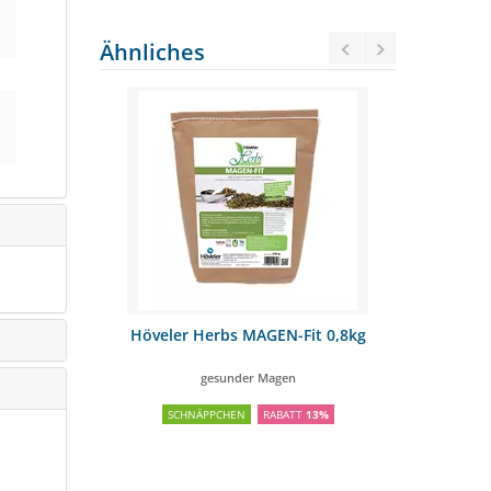
Ähnliches
r Nr. 5
Höveler Herbs MAGEN-Fit 0,8kg
NAF 
8 kg
5
gesunder Magen
Bo
SCHNÄPPCHEN
RABATT
13%
SCH