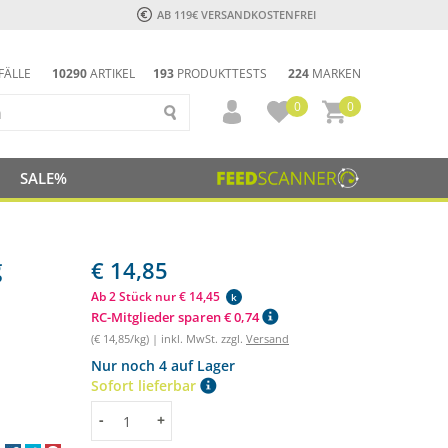
AB 119€ VERSANDKOSTENFREI
FÄLLE
10290
ARTIKEL
193
PRODUKTTESTS
224
MARKEN
0
0
SALE%
g
€ 14,85
Ab 2 Stück nur € 14,45
k
RC-Mitglieder sparen € 0,74
(€ 14,85/kg) | inkl. MwSt. zzgl.
Versand
Nur noch 4 auf Lager
Sofort lieferbar
Menge
-
+