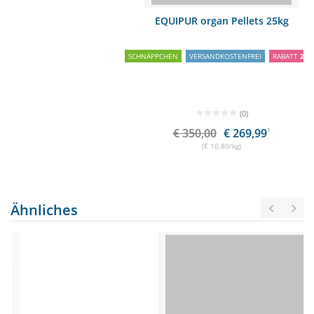
EQUIPUR organ Pellets 25kg
SCHNÄPPCHEN
VERSANDKOSTENFREI
RABATT
23%
(0)
€ 350,00
€ 269,99
1
(€ 10,80/kg)
Ähnliches