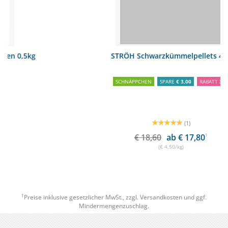
STRÖH Schwarzkümmelpellets 4kg
SCHNÄPPCHEN
SPARE
€ 3,00
RABATT
3%
(1)
€ 18,60
ab € 17,80
1
(€ 4,50/kg)
1
Preise inklusive gesetzlicher MwSt., zzgl.
Versandkosten
und ggf.
Mindermengenzuschlag.