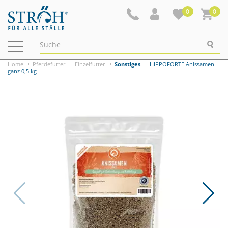
0
0
Navigation
ein-/ausblenden
Home
Pferdefutter
Einzelfutter
Sonstiges
HIPPOFORTE Anissamen
ganz 0,5 kg