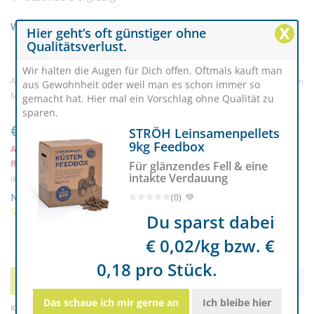
Wunschvariante auswählen
X
Hier geht’s oft günstiger ohne
Qualitätsverlust.
URKRAFT Leinsam Granulat - 10kg Bei Verdauungsproblemen 3
Wir halten die Augen für Dich offen. Oftmals kauft man
Artikelnr. 4517
(15) |
Bewertung schreiben
aus Gewohnheit oder weil man es schon immer so
Marke:
Urkraft
gemacht hat. Hier mal ein Vorschlag ohne Qualität zu
sparen.
€ 35,00
STRÖH Leinsamenpellets
9kg Feedbox
Ab 2 Stück nur € 33,90
k
RC-Mitglieder sparen € 1,75
Für glänzendes Fell & eine
intakte Verdauung
(€ 3,50/kg) | inkl. MwSt. zzgl.
Versand
Nur noch 12 auf Lager
(0) 💚
Sofort lieferbar
Du sparst dabei
Menge
-
+
€ 0,02/kg bzw. €
0,18 pro Stück.
Bestellen
Das schaue ich mir gerne an
Ich bleibe hier
Kostenloser Versand ab € 119