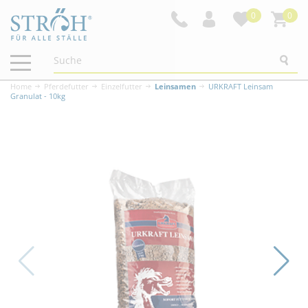
0
0
Navigation
ein-/ausblenden
Home
Pferdefutter
Einzelfutter
Leinsamen
URKRAFT Leinsam
Granulat - 10kg