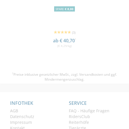
SPARE
€ 8,00
(3)
ab € 40,70
1
(€ 4,29/kg)
1
Preise inklusive gesetzlicher MwSt., zzgl.
Versandkosten
und ggf.
Mindermengenzuschlag.
INFOTHEK
SERVICE
AGB
FAQ - Häufige Fragen
Datenschutz
RidersClub
Impressum
Reiterhöfe
Kontakt
Tierärzte