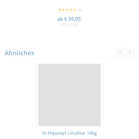
(2)
ab € 59,95
1
(€ 25,20/kg)
Ähnliches
St.Hippolyt LinuStar 10kg