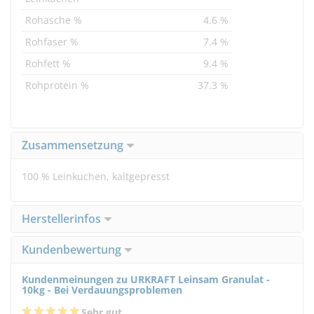
Rohasche %
4.6 %
Rohfaser %
7.4 %
Rohfett %
9.4 %
Rohprotein %
37.3 %
Zusammensetzung
100 % Leinkuchen, kaltgepresst
Herstellerinfos
Kundenbewertung
Kundenmeinungen zu URKRAFT Leinsam Granulat -
10kg - Bei Verdauungsproblemen
Sehr gut